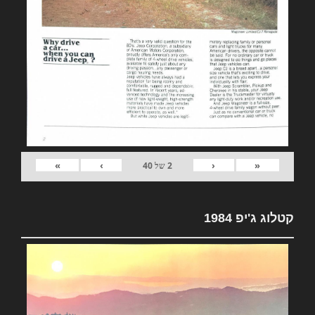
»
›
‹
«
2
של
40
קטלוג ג'יפ 1984