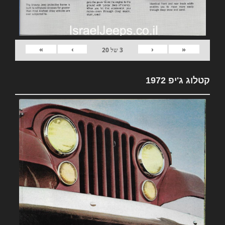
»
›
‹
«
3
של
20
קטלוג ג'יפ 1972