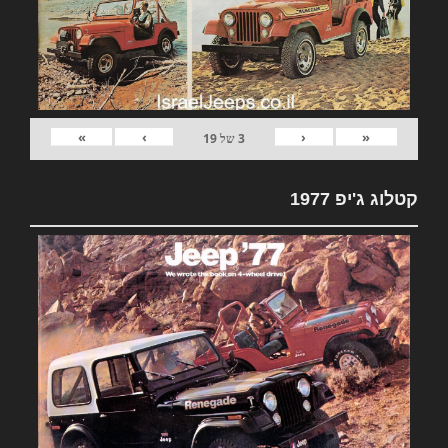
»
›
‹
«
3
של
19
קטלוג ג'יפ 1977