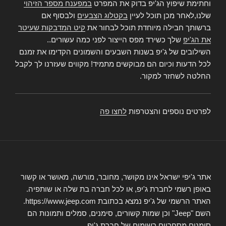
וחתימת שיפוץ הג'יפ בדוק את המפרט
במפענח מספר הזיהוי
שלנו,לאחר מכן תוכל לעיין
בקטלוג הצבעים
ולבסוף אם
ברשותך חבילה מיוחדת תוכל לבחור את
קיט המדבקות שעיטר
את הג'יפ
שלך כשירד מפס הייצור לפני כמה עשורים..
השילובים של ג'יפ בשנות השבעים והשמונים הקדימו את זמנם
לכל הדעות וכיום הם מבוקשים מתמיד! מקווים שעזרנו לך לקבל
החלטה לשחזר למקור.
לפרטים נוספים והצטרפות
לחצו פה
אתר ג'יפי ישראל אינו מקושר, מחובר, מורשה, מאושר או קשור
באופן רשמי לחברת ג'יפ, או לכל חברה בת שלה או שותפיה.
האתר הרשמי של ג'יפ נמצא בכתובת https://www.jeep.com.
השם "Jeep" וכן שמות קשורים, סימנים, סמלים ותמונות הם
סימנים מסחריים רשומים של חברת ג'יפ.