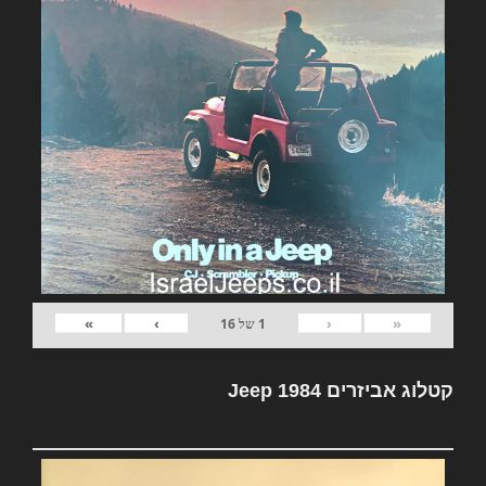
»
›
‹
«
1
של
16
קטלוג אביזרים Jeep 1984