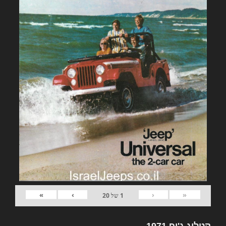
»
›
‹
«
1
של
20