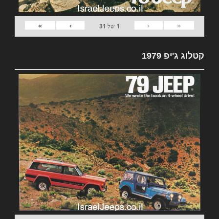
»
›
‹
«
1
של
31
קטלוג ג'יפ 1979