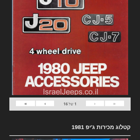
»
›
‹
«
1
של
16
קטלוג מכירות ג'יפ 1981