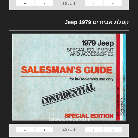
»
›
‹
«
1
של
30
קטלוג אביזרים 1979 Jeep
»
›
‹
«
1
של
40