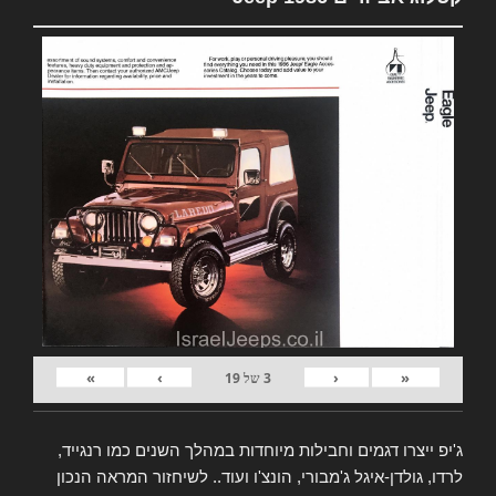
»
›
‹
«
3
של
19
ג'יפ ייצרו דגמים וחבילות מיוחדות במהלך השנים כמו רנגייד,
לרדו, גולדן-איגל ג'מבורי, הונצ'ו ועוד.. לשיחזור המראה הנכון