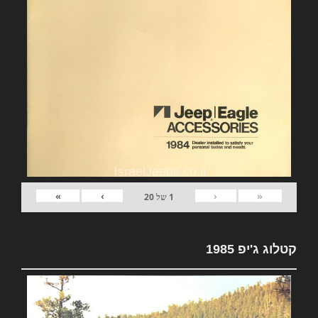
»
›
‹
«
1
של
20
קטלוג ג'יפ 1985