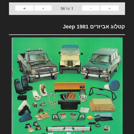
»
›
‹
«
1
של
56
קטלוג אביזרים 1981 Jeep