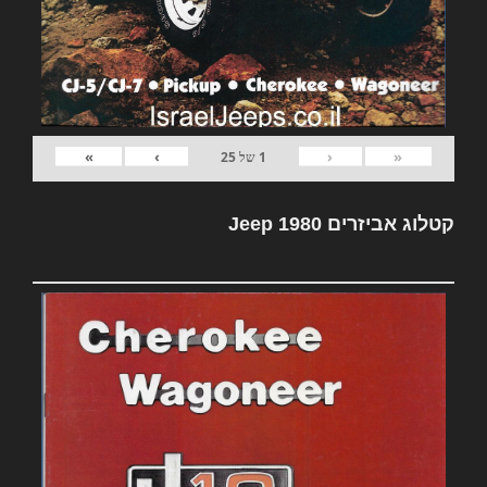
»
›
‹
«
1
של
25
קטלוג אביזרים Jeep 1980