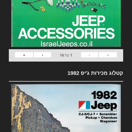
»
›
‹
«
1
של
16
קטלוג מכירות ג'יפ 1982