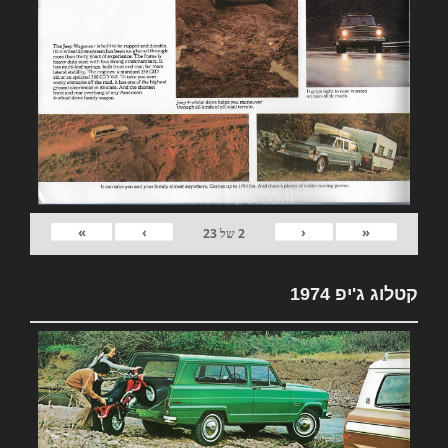
»
›
‹
«
2
של
23
קטלוג ג'יפ 1974