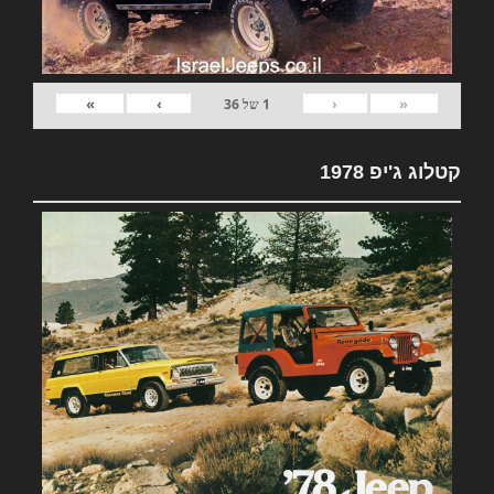
»
›
‹
«
1
של
36
קטלוג ג'יפ 1978