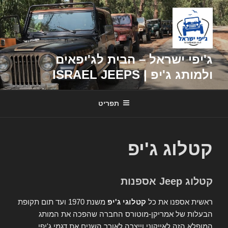
דילוג
לתוכן
ג'יפי ישראל – הבית לג'יפאים
ולמותג ג'יפ | ISRAEL JEEPS
תפריט
קטלוג ג'יפ
קטלוג Jeep אספנות
ראשית אספנו את כל
קטלוגי ג'יפ
משנת 1970 ועד תום תקופת
הבעלות של אמריקן-מוטורס החברה שהפכה את המותג
המופלא הזה לאייקוני וייצרה לאורך השנים את דגמי ג'יפי