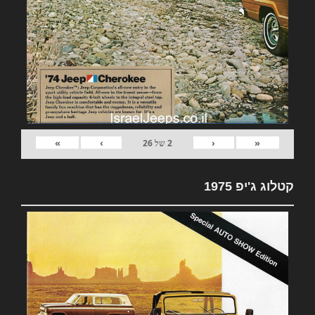
»
›
‹
«
2
של
26
קטלוג ג'יפ 1975