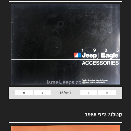
»
›
‹
«
1
של
16
קטלוג ג'יפ 1986