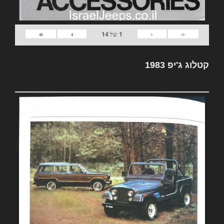
»
›
‹
«
1
של
14
קטלוג ג'יפ 1983