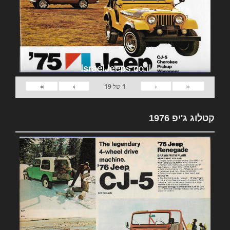
»
›
‹
«
1
של
19
קטלוג ג'יפ 1976