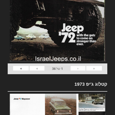
»
›
‹
«
1
של
36
קטלוג ג'יפ 1973