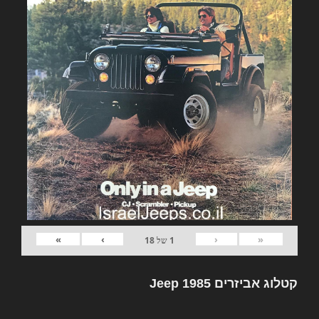
»
›
‹
«
1
של
18
קטלוג אביזרים Jeep 1985