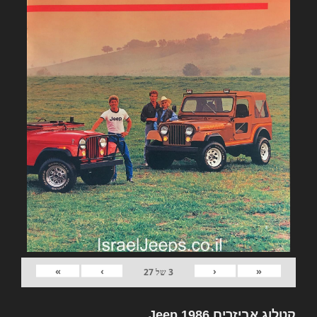
»
›
‹
«
3
של
27
קטלוג אביזרים Jeep 1986