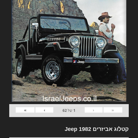
»
›
‹
«
1
של
62
קטלוג אביזרים 1982 Jeep