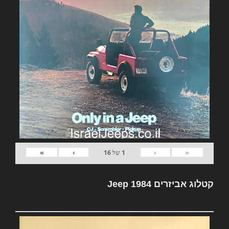
»
›
‹
«
1
של
16
קטלוג אביזרים Jeep 1984