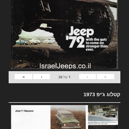
»
›
‹
«
1
של
36
קטלוג ג'יפ 1973