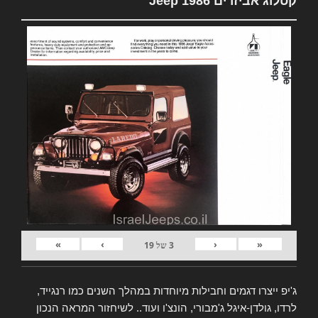
קטלוג אביזרים Jeep 1986
»
›
‹
«
3
של
19
ג'יפ ייצרו דגמים וחבילות מיוחדות במהלך השנים כמו רנגייד,
לרדו, גולדן-איגל ג'מבורי, הונצ'ו ועוד.. לשיחזור המראה הנכון