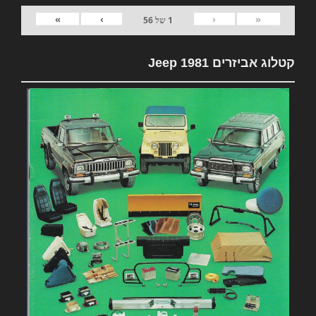
»
›
‹
«
1
של
56
קטלוג אביזרים 1981 Jeep