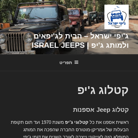
דילוג
לתוכן
ג'יפי ישראל – הבית לג'יפאים
ולמותג ג'יפ | ISRAEL JEEPS
תפריט
קטלוג ג'יפ
קטלוג Jeep אספנות
ראשית אספנו את כל
קטלוגי ג'יפ
משנת 1970 ועד תום תקופת
הבעלות של אמריקן-מוטורס החברה שהפכה את המותג
המופלא הזה לאייקוני וייצרה לאורך השנים את דגמי ג'יפי