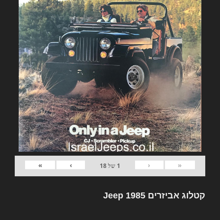
»
›
‹
«
1
של
18
קטלוג אביזרים Jeep 1985