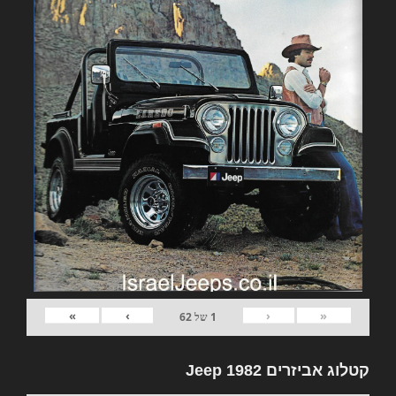
»
›
‹
«
1
של
62
קטלוג אביזרים 1982 Jeep