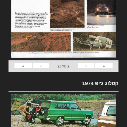
»
›
‹
«
2
של
23
קטלוג ג'יפ 1974