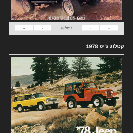
»
›
‹
«
1
של
36
קטלוג ג'יפ 1978