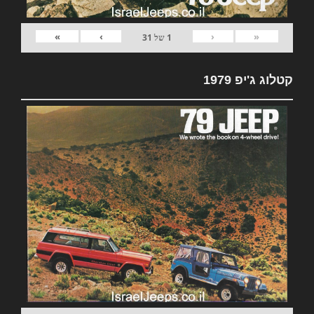
»
›
‹
«
1
של
31
קטלוג ג'יפ 1979