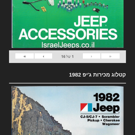
»
›
‹
«
1
של
16
קטלוג מכירות ג'יפ 1982