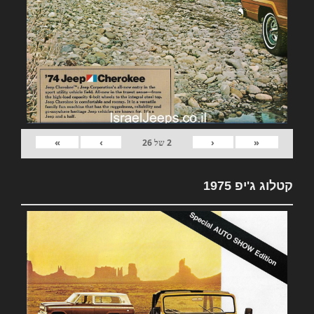
»
›
‹
«
2
של
26
קטלוג ג'יפ 1975