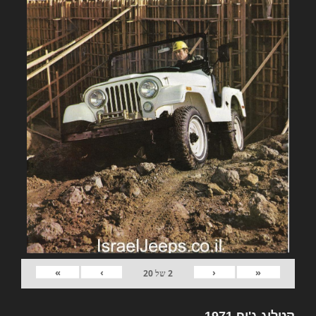
»
›
‹
«
2
של
20