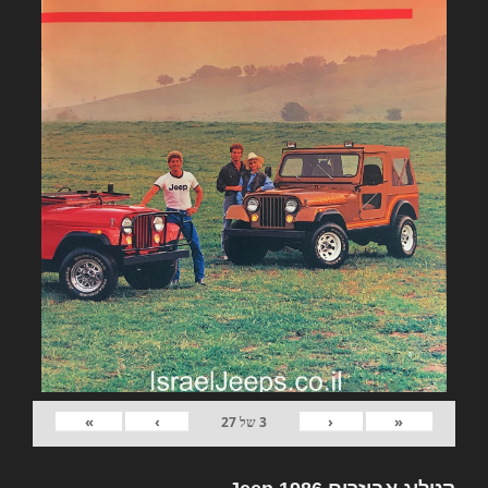
»
›
‹
«
3
של
27