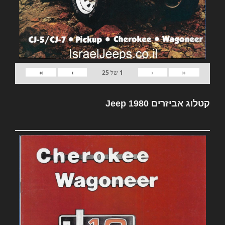
»
›
‹
«
1
של
25
קטלוג אביזרים Jeep 1980