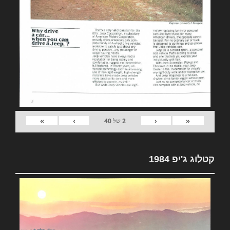
»
›
‹
«
2
של
40
קטלוג ג'יפ 1984