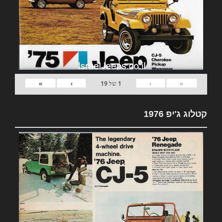
»
›
‹
«
1
של
19
קטלוג ג'יפ 1976