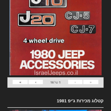
»
›
‹
«
1
של
16
קטלוג מכירות ג'יפ 1981