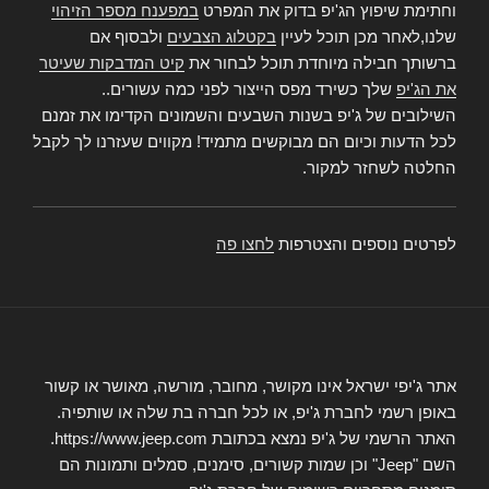
וחתימת שיפוץ הג'יפ בדוק את המפרט
במפענח מספר הזיהוי
שלנו,לאחר מכן תוכל לעיין
בקטלוג הצבעים
ולבסוף אם
ברשותך חבילה מיוחדת תוכל לבחור את
קיט המדבקות שעיטר
את הג'יפ
שלך כשירד מפס הייצור לפני כמה עשורים..
השילובים של ג'יפ בשנות השבעים והשמונים הקדימו את זמנם
לכל הדעות וכיום הם מבוקשים מתמיד! מקווים שעזרנו לך לקבל
החלטה לשחזר למקור.
לפרטים נוספים והצטרפות
לחצו פה
אתר ג'יפי ישראל אינו מקושר, מחובר, מורשה, מאושר או קשור
באופן רשמי לחברת ג'יפ, או לכל חברה בת שלה או שותפיה.
האתר הרשמי של ג'יפ נמצא בכתובת https://www.jeep.com.
השם "Jeep" וכן שמות קשורים, סימנים, סמלים ותמונות הם