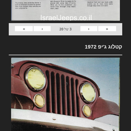
»
›
‹
«
3
של
20
קטלוג ג'יפ 1972