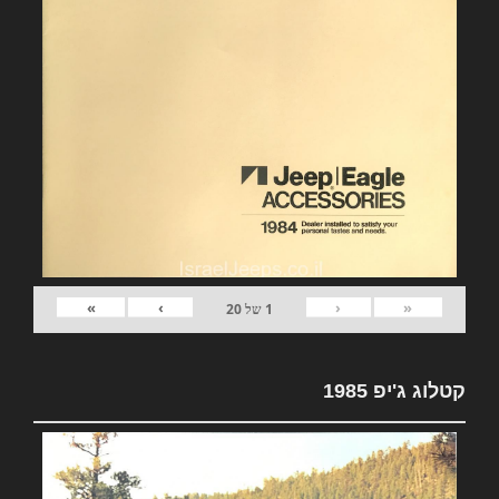
»
›
‹
«
1
של
20
קטלוג ג'יפ 1985