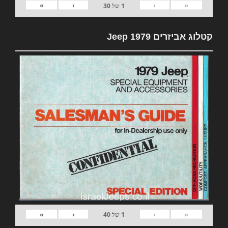
»
›
‹
«
1
של
30
קטלוג אביזרים 1979 Jeep
»
›
‹
«
1
של
40