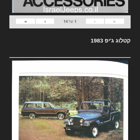
»
›
‹
«
1
של
14
קטלוג ג'יפ 1983