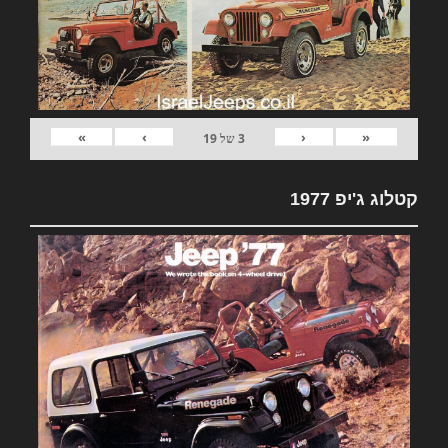
»
›
‹
«
3
של
19
קטלוג ג'יפ 1977