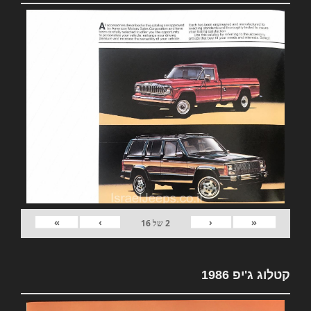
»
›
‹
«
2
של
16
קטלוג ג'יפ 1986