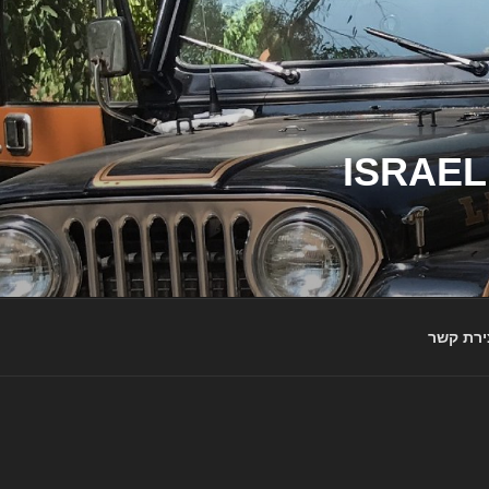
ג'יפי ישראל – הבית לג'יפאים ולמותג ג'יפ | ISRAEL
ירת קשר