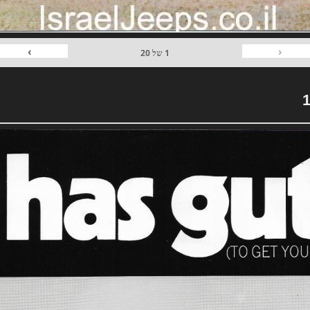
›
‹
1
של
20