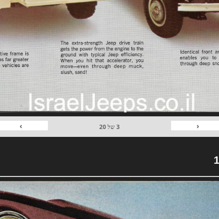
›
‹
3
של
20