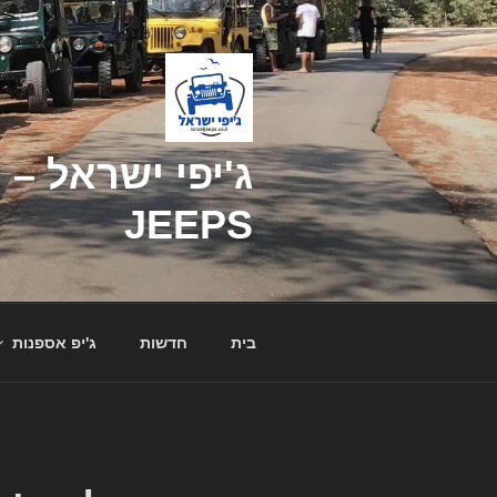
דילוג
לתוכן
JEEPS
בית
חדשות
ג'יפ אספנות