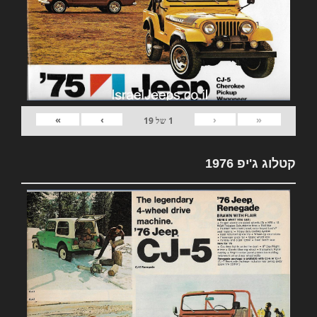
»
›
‹
«
1
של
19
קטלוג ג'יפ 1976