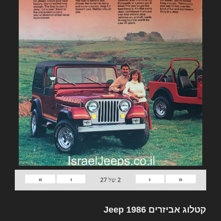
»
›
‹
«
2
של
27
קטלוג אביזרים Jeep 1986