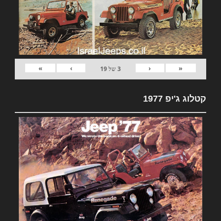
»
›
‹
«
3
של
19
קטלוג ג'יפ 1977