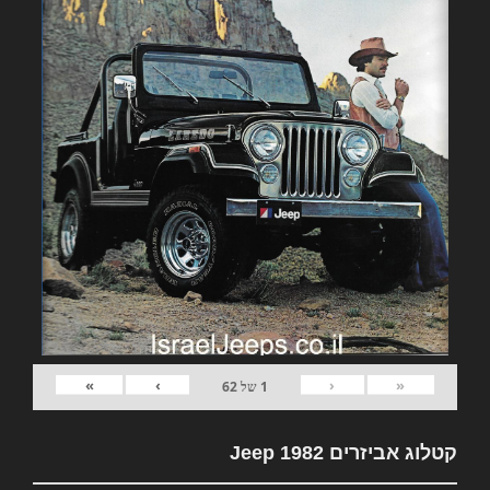
»
›
‹
«
1
של
62
קטלוג אביזרים 1982 Jeep