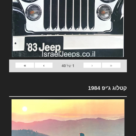
»
›
‹
«
1
של
40
קטלוג ג'יפ 1984