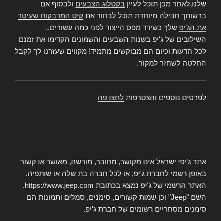
שלנו,לאחר מכן תוכל לעיין
בקטלוג הצבעים
ולבסוף אם
ברשותך חבילה מיוחדת תוכל לבחור את
קיט המדבקות שעיטר
את הג'יפ
שלך כשירד מפס הייצור לפני כמה עשורים..
השילובים של ג'יפ בשנות השבעים והשמונים הקדימו את זמנם
לכל הדעות וכיום הם מבוקשים מתמיד! מקווים שעזרנו לך לקבל
החלטה לשחזר למקור.
לפרטים נוספים והצטרפות
לחצו פה
אתר ג'יפי ישראל אינו מקושר, מחובר, מורשה, מאושר או קשור
באופן רשמי לחברת ג'יפ, או לכל חברה בת שלה או שותפיה.
האתר הרשמי של ג'יפ נמצא בכתובת https://www.jeep.com.
השם "Jeep" וכן שמות קשורים, סימנים, סמלים ותמונות הם
סימנים מסחריים רשומים של חברת ג'יפ.