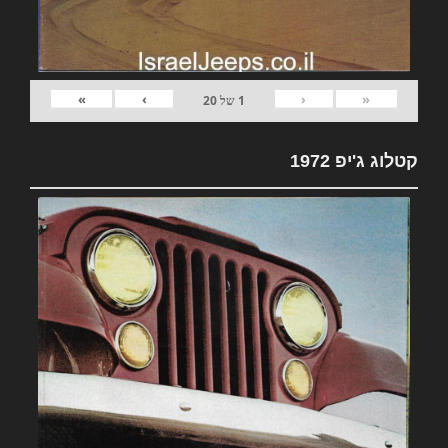
»
›
‹
«
1
של
20
קטלוג ג'יפ 1972