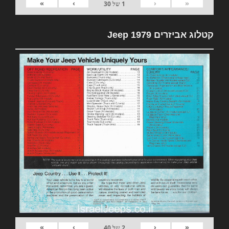
»
›
‹
«
1
של
30
קטלוג אביזרים 1979 Jeep
»
›
‹
«
2
של
40