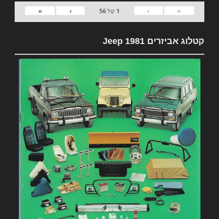
»
›
‹
«
1
של
56
קטלוג אביזרים 1981 Jeep