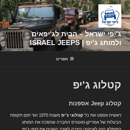
דילוג
לתוכן
ג'יפי ישראל – הבית לג'יפאים
ולמותג ג'יפ | ISRAEL JEEPS
תפריט
קטלוג ג'יפ
קטלוג Jeep אספנות
ראשית אספנו את כל
קטלוגי ג'יפ
משנת 1970 ועד תום תקופת
הבעלות של אמריקן-מוטורס החברה שהפכה את המותג
המופלא הזה לאייקוני וייצרה לאורך השנים את דגמי ג'יפי