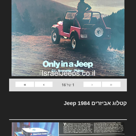
»
›
‹
«
1
של
16
קטלוג אביזרים Jeep 1984