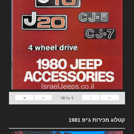
»
›
‹
«
1
של
16
קטלוג מכירות ג'יפ 1981