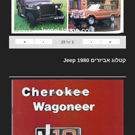
»
›
‹
«
2
של
25
קטלוג אביזרים Jeep 1980