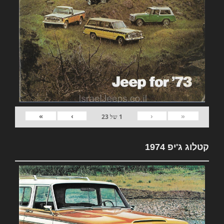
»
›
‹
«
1
של
23
קטלוג ג'יפ 1974