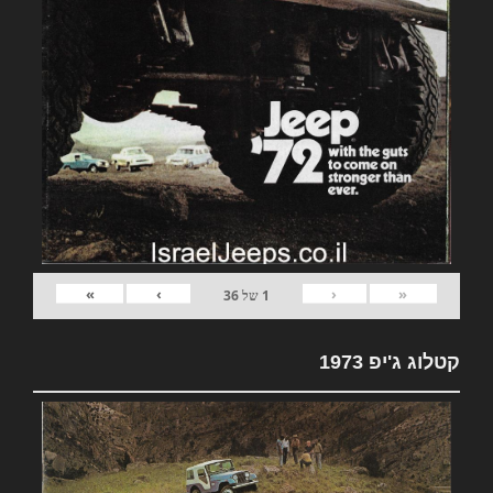
»
›
‹
«
1
של
36
קטלוג ג'יפ 1973