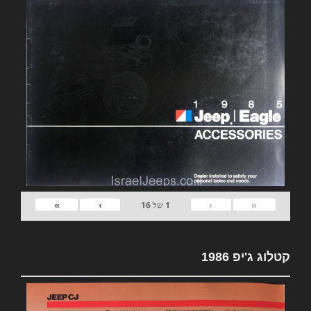
»
›
‹
«
1
של
16
קטלוג ג'יפ 1986