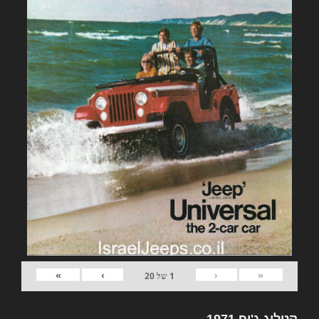
»
›
‹
«
1
של
20