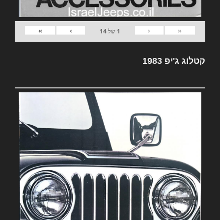
»
›
‹
«
1
של
14
קטלוג ג'יפ 1983