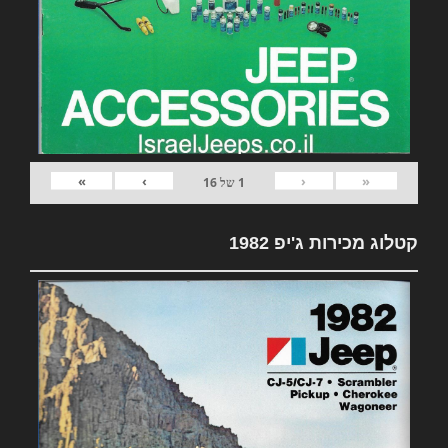
»
›
‹
«
1
של
16
קטלוג מכירות ג'יפ 1982