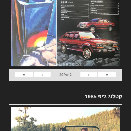
»
›
‹
«
2
של
20
קטלוג ג'יפ 1985