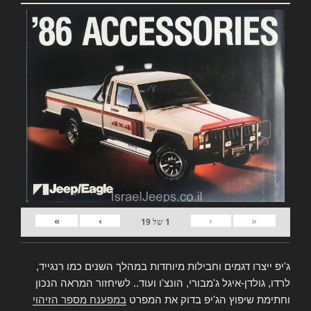
»
›
‹
«
1
של
19
ג'יפ ייצרו דגמים וחבילות מיוחדות במהלך השנים כמו רנגייד,
לרדו, גולדן-איגל ג'מבורי, הונצ'ו ועוד.. לשיחזור המראה הנכון
וחתימת שיפוץ הג'יפ בדוק את המפרט
במפענח מספר הזיהוי