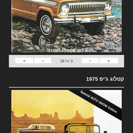
»
›
‹
«
3
של
26
קטלוג ג'יפ 1975