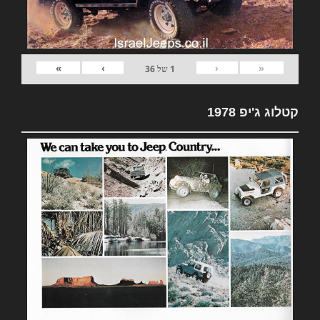
»
›
‹
«
1
של
36
קטלוג ג'יפ 1978