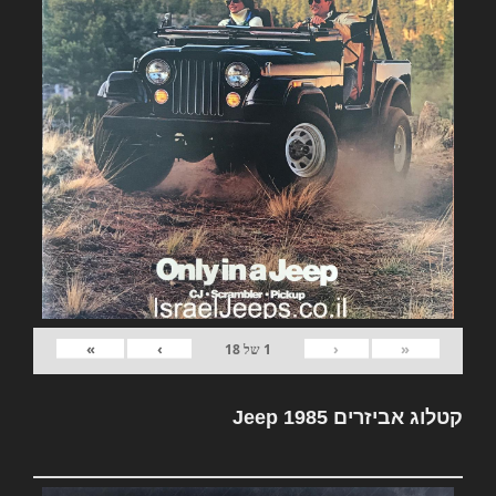
»
›
‹
«
1
של
18
קטלוג אביזרים Jeep 1985