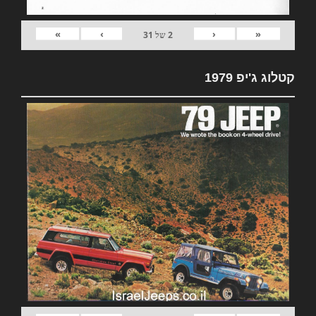
»
›
‹
«
2
של
31
קטלוג ג'יפ 1979