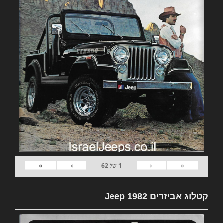
»
›
‹
«
1
של
62
קטלוג אביזרים 1982 Jeep