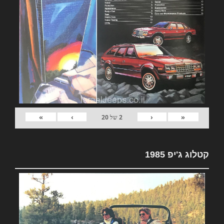
»
›
‹
«
2
של
20
קטלוג ג'יפ 1985