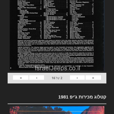
»
›
‹
«
2
של
16
קטלוג מכירות ג'יפ 1981