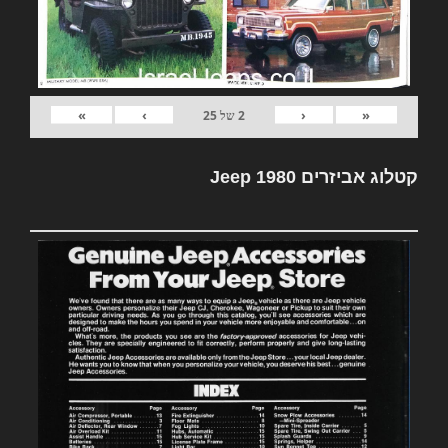
»
›
‹
«
2
של
25
קטלוג אביזרים Jeep 1980