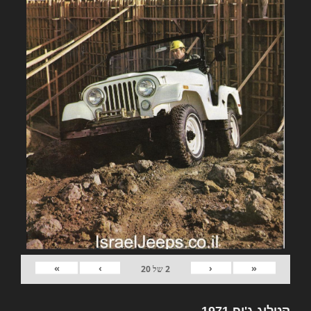
»
›
‹
«
2
של
20