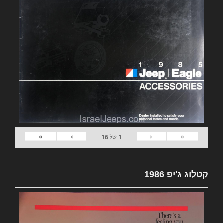
»
›
‹
«
1
של
16
קטלוג ג'יפ 1986