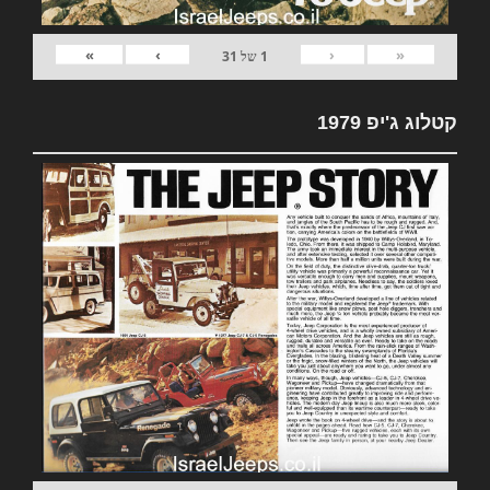
»
›
‹
«
1
של
31
קטלוג ג'יפ 1979