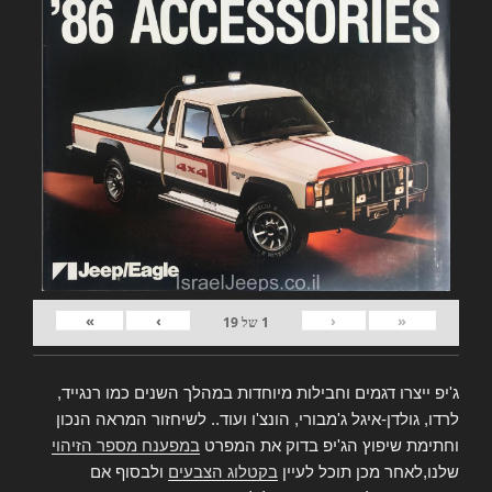
»
›
‹
«
1
של
19
ג'יפ ייצרו דגמים וחבילות מיוחדות במהלך השנים כמו רנגייד,
לרדו, גולדן-איגל ג'מבורי, הונצ'ו ועוד.. לשיחזור המראה הנכון
וחתימת שיפוץ הג'יפ בדוק את המפרט
במפענח מספר הזיהוי
שלנו,לאחר מכן תוכל לעיין
בקטלוג הצבעים
ולבסוף אם