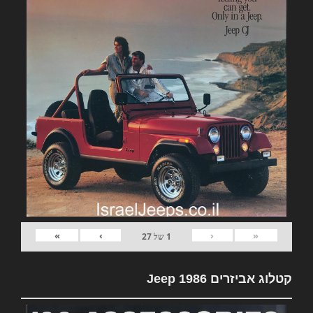
»
›
‹
«
1
של
27
קטלוג אביזרים Jeep 1986