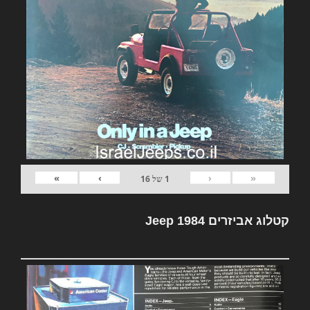
»
›
‹
«
1
של
16
קטלוג אביזרים Jeep 1984