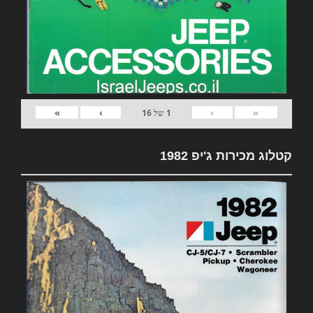
»
›
‹
«
1
של
16
קטלוג מכירות ג'יפ 1982