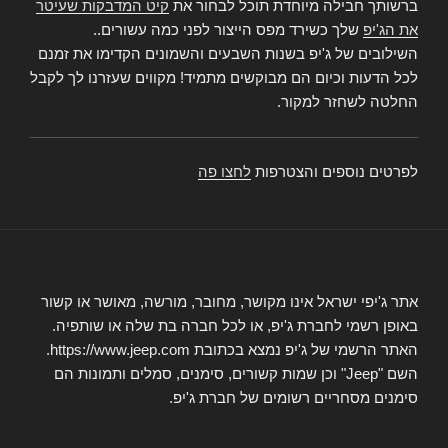
ברשותך חבילה מיוחדת תוכל לבחור את
קיט המדבקות שעיטר
את הג'יפ
שלך כשירד מפס הייצור לפני כמה עשורים..
השילובים של ג'יפ בשנות השבעים והשמונים הקדימו את זמנם
לכל הדעות וכיום הם מבוקשים מתמיד! מקווים שעזרנו לך לקבל
החלטה לשחזר למקור.
לפרטים נוספים והצטרפות
לחצו פה
אתר ג'יפי ישראל אינו מקושר, מחובר, מורשה, מאושר או קשור
באופן רשמי לחברת ג'יפ, או לכל חברה בת שלה או שותפיה.
האתר הרשמי של ג'יפ נמצא בכתובת https://www.jeep.com.
השם "Jeep" וכן שמות קשורים, סימנים, סמלים ותמונות הם
סימנים מסחריים רשומים של חברת ג'יפ.