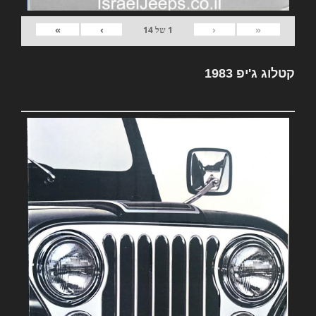
»
›
‹
«
1
של
14
קטלוג ג'יפ 1983