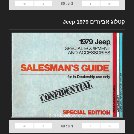
»
›
‹
«
3
של
30
קטלוג אביזרים 1979 Jeep
»
›
‹
«
1
של
40