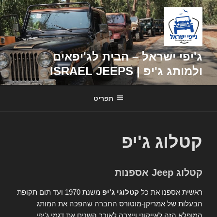
דילוג
לתוכן
ג'יפי ישראל – הבית לג'יפאים
ולמותג ג'יפ | ISRAEL JEEPS
תפריט
קטלוג ג'יפ
קטלוג Jeep אספנות
ראשית אספנו את כל
קטלוגי ג'יפ
משנת 1970 ועד תום תקופת
הבעלות של אמריקן-מוטורס החברה שהפכה את המותג
המופלא הזה לאייקוני וייצרה לאורך השנים את דגמי ג'יפי