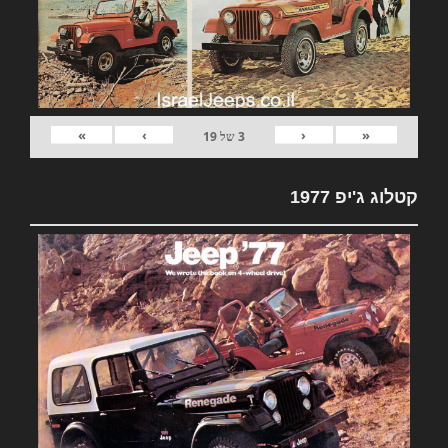
»
›
‹
«
3
של
19
קטלוג ג'יפ 1977