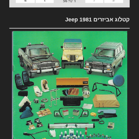
»
›
‹
«
1
של
56
קטלוג אביזרים 1981 Jeep