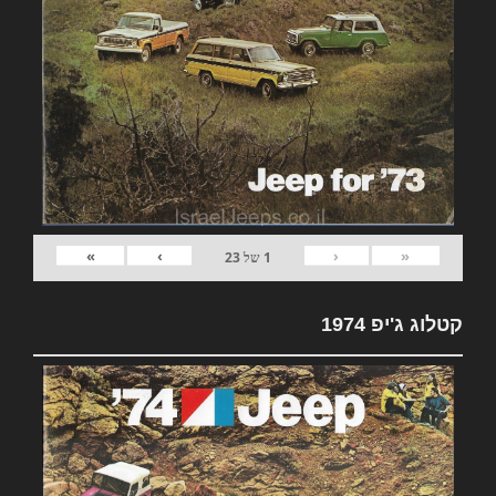
»
›
‹
«
1
של
23
קטלוג ג'יפ 1974