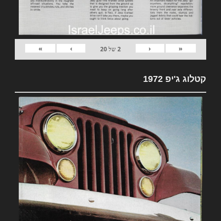
»
›
‹
«
2
של
20
קטלוג ג'יפ 1972