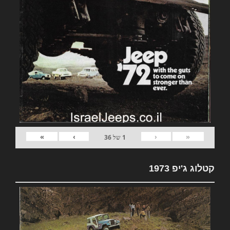
»
›
‹
«
1
של
36
קטלוג ג'יפ 1973