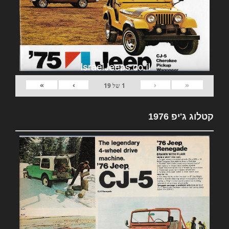
»
›
‹
«
1
של
19
קטלוג ג'יפ 1976