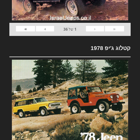
»
›
‹
«
1
של
36
קטלוג ג'יפ 1978