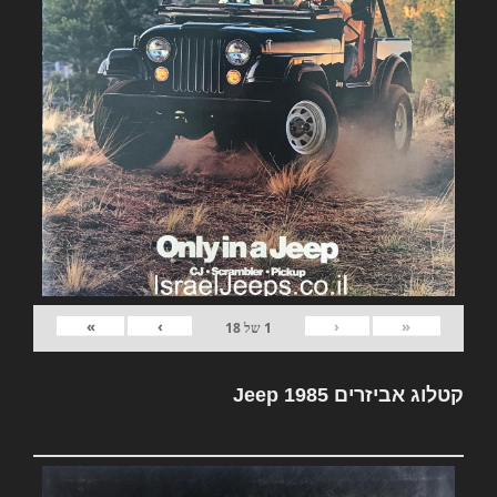
»
›
‹
«
1
של
18
קטלוג אביזרים Jeep 1985