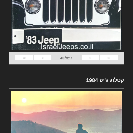
»
›
‹
«
1
של
40
קטלוג ג'יפ 1984