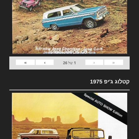
»
›
‹
«
1
של
26
קטלוג ג'יפ 1975