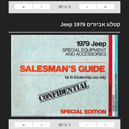
»
›
‹
«
2
של
30
קטלוג אביזרים 1979 Jeep
»
›
‹
«
1
של
40