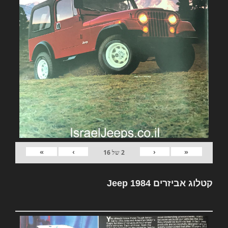
»
›
‹
«
2
של
16
קטלוג אביזרים Jeep 1984