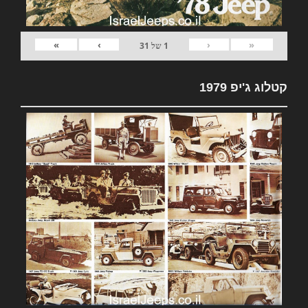
»
›
‹
«
1
של
31
קטלוג ג'יפ 1979