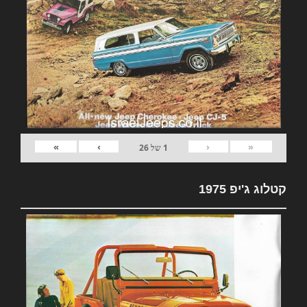
»
›
‹
«
1
של
26
קטלוג ג'יפ 1975