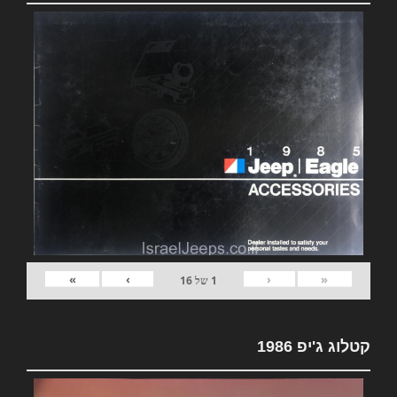
»
›
‹
«
1
של
16
קטלוג ג'יפ 1986