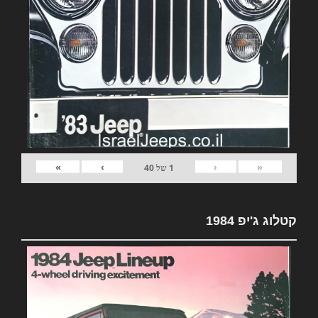
»
›
‹
«
1
של
40
קטלוג ג'יפ 1984