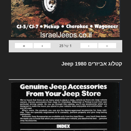
»
›
‹
«
1
של
25
קטלוג אביזרים Jeep 1980