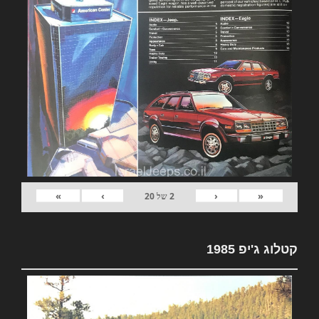
»
›
‹
«
2
של
20
קטלוג ג'יפ 1985