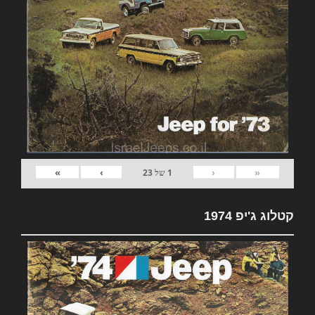
»
›
‹
«
1
של
23
קטלוג ג'יפ 1974