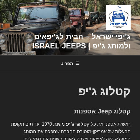
דילוג
לתוכן
ג'יפי ישראל – הבית לג'יפאים
ולמותג ג'יפ | ISRAEL JEEPS
תפריט
קטלוג ג'יפ
קטלוג Jeep אספנות
ראשית אספנו את כל
קטלוגי ג'יפ
משנת 1970 ועד תום תקופת
הבעלות של אמריקן-מוטורס החברה שהפכה את המותג
המופלא הזה לאייקוני וייצרה לאורך השנים את דגמי ג'יפי