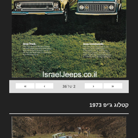
»
›
‹
«
2
של
36
קטלוג ג'יפ 1973