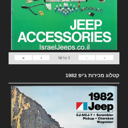
»
›
‹
«
1
של
16
קטלוג מכירות ג'יפ 1982