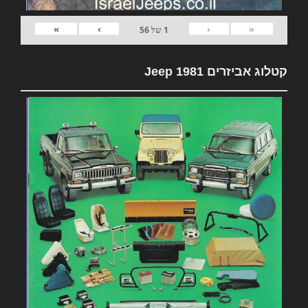
»
›
‹
«
1
של
56
קטלוג אביזרים 1981 Jeep