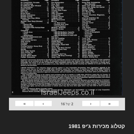
»
›
‹
«
2
של
16
קטלוג מכירות ג'יפ 1981