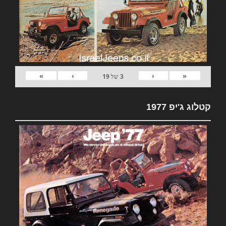
»
›
‹
«
3
של
19
קטלוג ג'יפ 1977