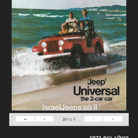
»
›
‹
«
1
של
20