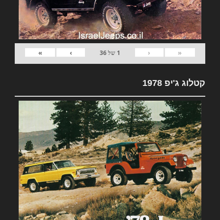
»
›
‹
«
1
של
36
קטלוג ג'יפ 1978