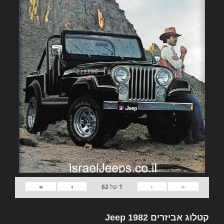
»
›
‹
«
1
של
62
קטלוג אביזרים 1982 Jeep