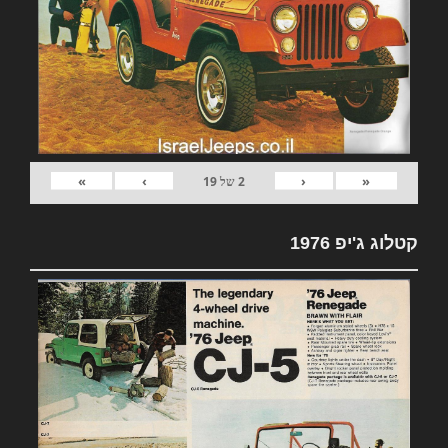
»
›
‹
«
2
של
19
קטלוג ג'יפ 1976