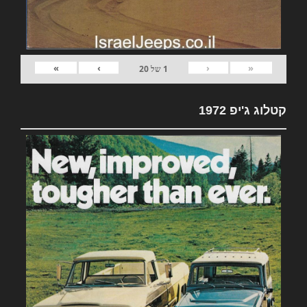
»
›
‹
«
1
של
20
קטלוג ג'יפ 1972