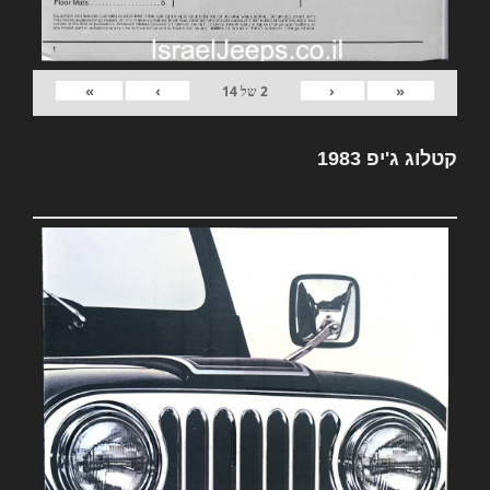
»
›
‹
«
2
של
14
קטלוג ג'יפ 1983