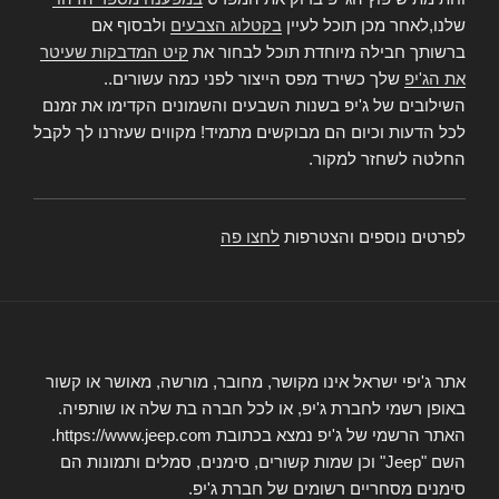
שלנו,לאחר מכן תוכל לעיין
בקטלוג הצבעים
ולבסוף אם
ברשותך חבילה מיוחדת תוכל לבחור את
קיט המדבקות שעיטר
את הג'יפ
שלך כשירד מפס הייצור לפני כמה עשורים..
השילובים של ג'יפ בשנות השבעים והשמונים הקדימו את זמנם
לכל הדעות וכיום הם מבוקשים מתמיד! מקווים שעזרנו לך לקבל
החלטה לשחזר למקור.
לפרטים נוספים והצטרפות
לחצו פה
אתר ג'יפי ישראל אינו מקושר, מחובר, מורשה, מאושר או קשור
באופן רשמי לחברת ג'יפ, או לכל חברה בת שלה או שותפיה.
האתר הרשמי של ג'יפ נמצא בכתובת https://www.jeep.com.
השם "Jeep" וכן שמות קשורים, סימנים, סמלים ותמונות הם
סימנים מסחריים רשומים של חברת ג'יפ.