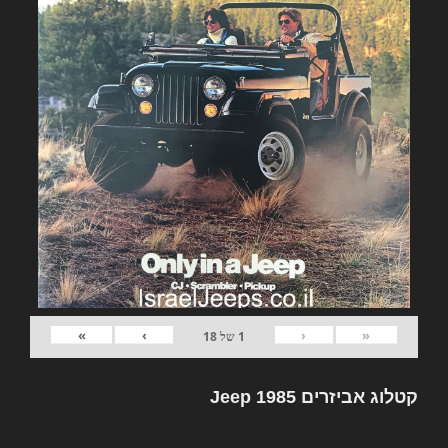
»
›
‹
«
1
של
18
קטלוג אביזרים Jeep 1985