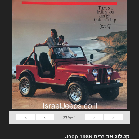
»
›
‹
«
1
של
27
קטלוג אביזרים Jeep 1986