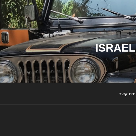
ג'יפי ישראל – הבית לג'יפאים ולמותג ג'יפ | ISRAEL
ירת קשר