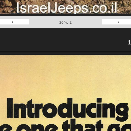
›
‹
2
של
20