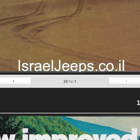
›
‹
1
של
20