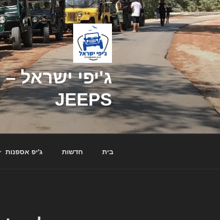
דילוג
לתוכן
JEEPS
בית
חדשות
ג'יפ אספנות