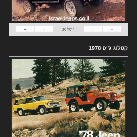
»
›
‹
«
1
של
36
קטלוג ג'יפ 1978