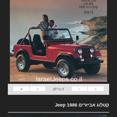
»
›
‹
«
1
של
27
קטלוג אביזרים Jeep 1986