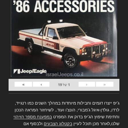
»
›
‹
«
1
של
19
ג'יפ ייצרו דגמים וחבילות מיוחדות במהלך השנים כמו רנגייד,
לרדו, גולדן-איגל ג'מבורי, הונצ'ו ועוד.. לשיחזור המראה הנכון
וחתימת שיפוץ הג'יפ בדוק את המפרט
במפענח מספר הזיהוי
שלנו,לאחר מכן תוכל לעיין
בקטלוג הצבעים
ולבסוף אם