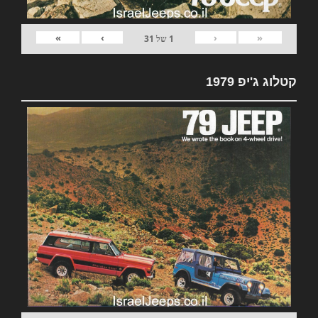
»
›
‹
«
1
של
31
קטלוג ג'יפ 1979