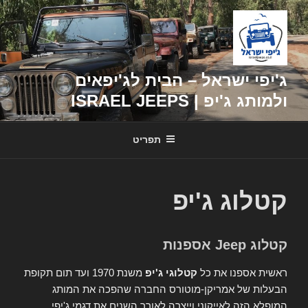
דילוג
לתוכן
ג'יפי ישראל – הבית לג'יפאים
ולמותג ג'יפ | ISRAEL JEEPS
תפריט
קטלוג ג'יפ
קטלוג Jeep אספנות
ראשית אספנו את כל
קטלוגי ג'יפ
משנת 1970 ועד תום תקופת
הבעלות של אמריקן-מוטורס החברה שהפכה את המותג
המופלא הזה לאייקוני וייצרה לאורך השנים את דגמי ג'יפי