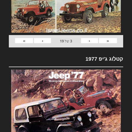
»
›
‹
«
3
של
19
קטלוג ג'יפ 1977