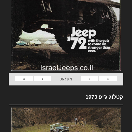
»
›
‹
«
1
של
36
קטלוג ג'יפ 1973