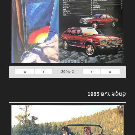
»
›
‹
«
2
של
20
קטלוג ג'יפ 1985