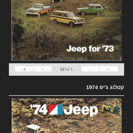
»
›
‹
«
1
של
23
קטלוג ג'יפ 1974