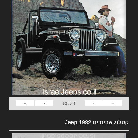
»
›
‹
«
1
של
62
קטלוג אביזרים 1982 Jeep