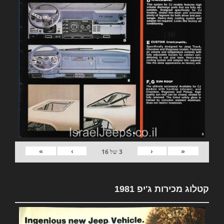
»
›
‹
«
3
של
16
קטלוג מכירות ג'יפ 1981