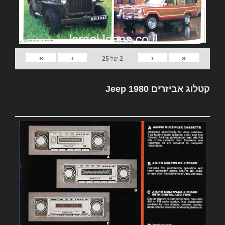
»
›
‹
«
2
של
25
קטלוג אביזרים Jeep 1980