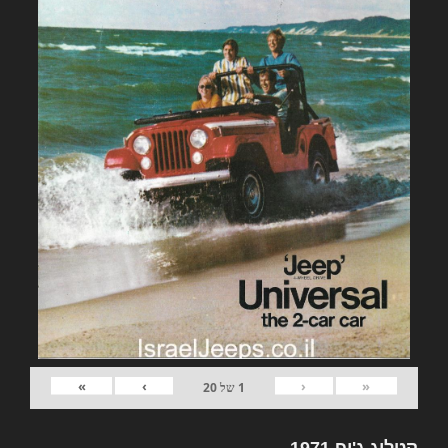
»
›
‹
«
1
של
20