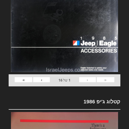
»
›
‹
«
1
של
16
קטלוג ג'יפ 1986