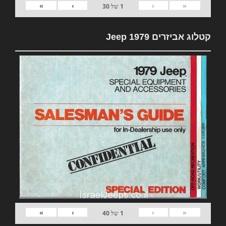
»
›
‹
«
1
של
30
קטלוג אביזרים 1979 Jeep
»
›
‹
«
1
של
40