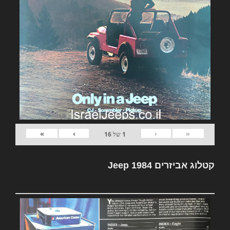
»
›
‹
«
1
של
16
קטלוג אביזרים Jeep 1984