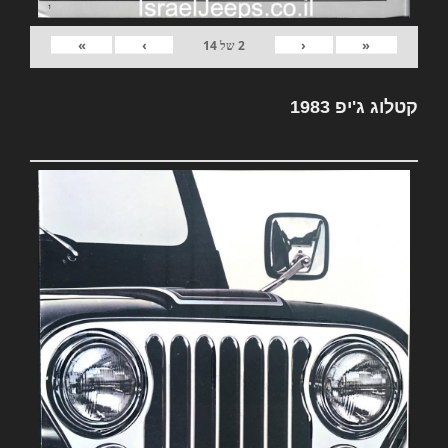
»
›
‹
«
2
של
14
קטלוג ג'יפ 1983