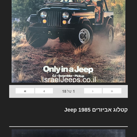
»
›
‹
«
1
של
18
קטלוג אביזרים Jeep 1985