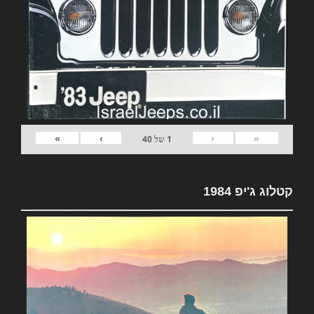
»
›
‹
«
1
של
40
קטלוג ג'יפ 1984