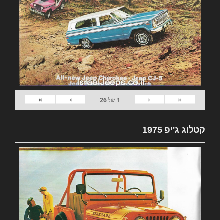
»
›
‹
«
1
של
26
קטלוג ג'יפ 1975