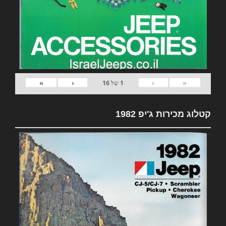
»
›
‹
«
1
של
16
קטלוג מכירות ג'יפ 1982