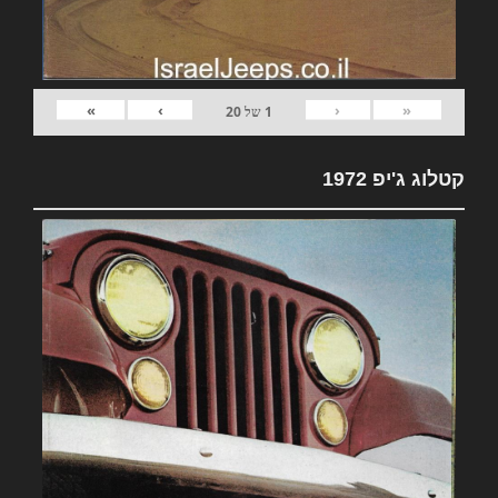
»
›
‹
«
1
של
20
קטלוג ג'יפ 1972