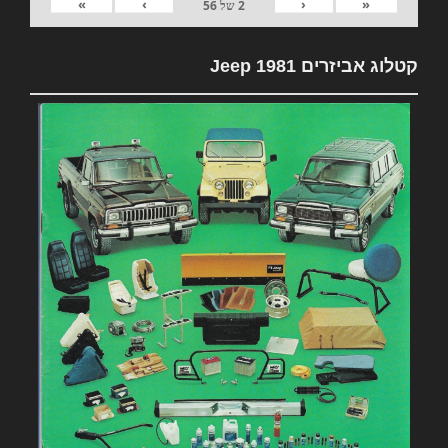
»
›
‹
«
2
של
56
קטלוג אביזרים 1981 Jeep