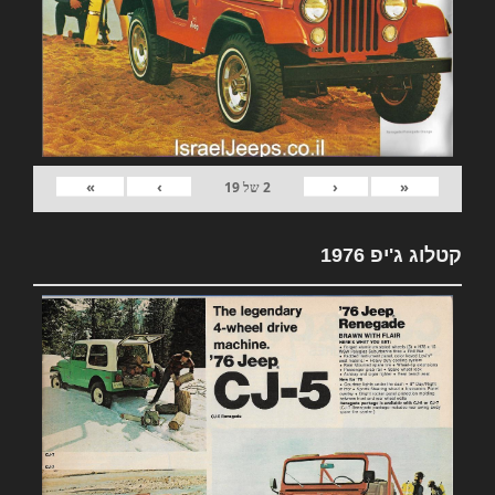
»
›
‹
«
2
של
19
קטלוג ג'יפ 1976