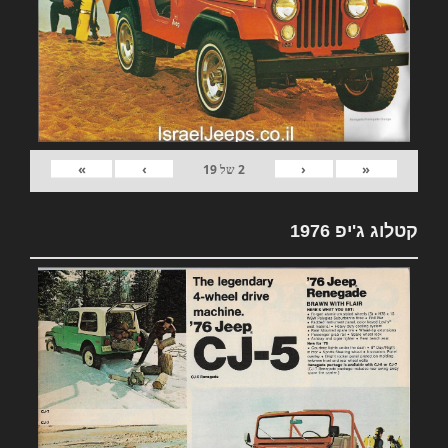
»
›
‹
«
2
של
19
קטלוג ג'יפ 1976