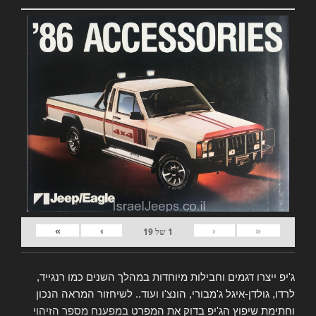
»
›
‹
«
1
של
19
ג'יפ ייצרו דגמים וחבילות מיוחדות במהלך השנים כמו רנגייד,
לרדו, גולדן-איגל ג'מבורי, הונצ'ו ועוד.. לשיחזור המראה הנכון
וחתימת שיפוץ הג'יפ בדוק את המפרט
במפענח מספר הזיהוי