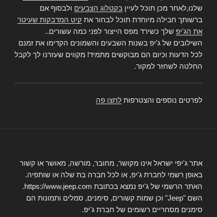
שלנו,לאחר מכן תוכל לעיין
בקטלוג הצבעים
ולבסוף אם
ברשותך חבילה מיוחדת תוכל לבחור את
קיט המדבקות שעיטר
את הג'יפ
שלך כשירד מפס הייצור לפני כמה עשורים..
השילובים של ג'יפ בשנות השבעים והשמונים הקדימו את זמנם
לכל הדעות וכיום הם מבוקשים מתמיד! מקווים שעזרנו לך לקבל
החלטה לשחזר למקור.
לפרטים נוספים והצטרפות
לחצו פה
אתר ג'יפי ישראל אינו מקושר, מחובר, מורשה, מאושר או קשור
באופן רשמי לחברת ג'יפ, או לכל חברה בת שלה או שותפיה.
האתר הרשמי של ג'יפ נמצא בכתובת https://www.jeep.com.
השם "Jeep" וכן שמות קשורים, סימנים, סמלים ותמונות הם
סימנים מסחריים רשומים של חברת ג'יפ.