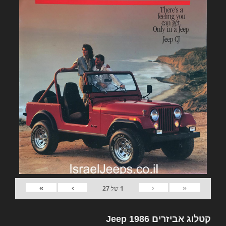
»
›
‹
«
1
של
27
קטלוג אביזרים Jeep 1986