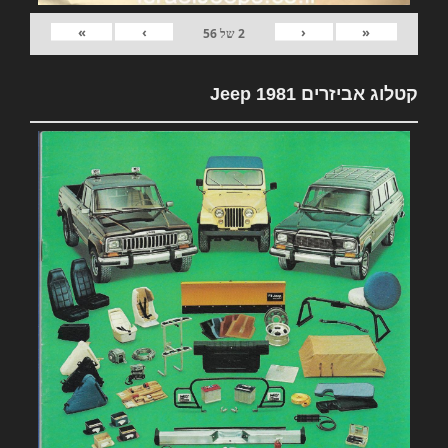
»
›
‹
«
2
של
56
קטלוג אביזרים 1981 Jeep