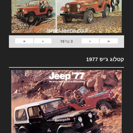
»
›
‹
«
3
של
19
קטלוג ג'יפ 1977