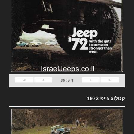
»
›
‹
«
1
של
36
קטלוג ג'יפ 1973