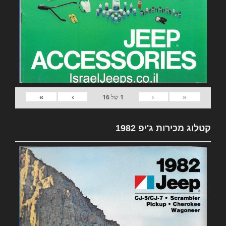
»
›
‹
«
1
של
16
קטלוג מכירות ג'יפ 1982