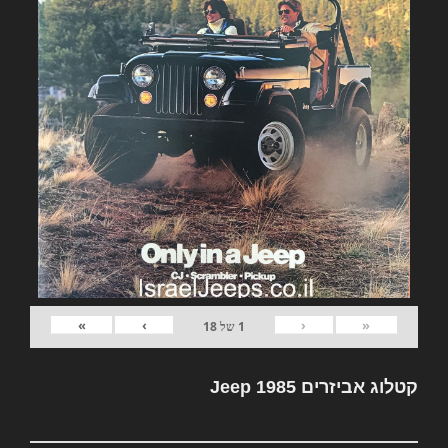
»
›
‹
«
1
של
18
קטלוג אביזרים Jeep 1985