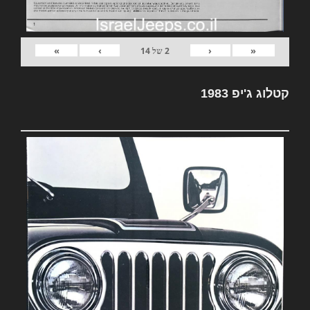
»
›
‹
«
2
של
14
קטלוג ג'יפ 1983