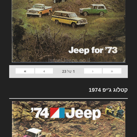
»
›
‹
«
1
של
23
קטלוג ג'יפ 1974