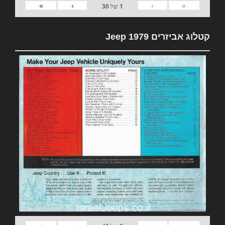
»
›
‹
«
1
של
30
קטלוג אביזרים 1979 Jeep