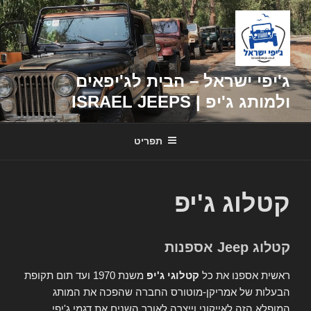
דילוג
לתוכן
ג'יפי ישראל – הבית לג'יפאים
ולמותג ג'יפ | ISRAEL JEEPS
תפריט
קטלוג ג'יפ
קטלוג Jeep אספנות
ראשית אספנו את כל
קטלוגי ג'יפ
משנת 1970 ועד תום תקופת
הבעלות של אמריקן-מוטורס החברה שהפכה את המותג
המופלא הזה לאייקוני וייצרה לאורך השנים את דגמי ג'יפי