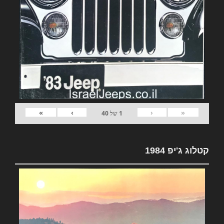
»
›
‹
«
1
של
40
קטלוג ג'יפ 1984