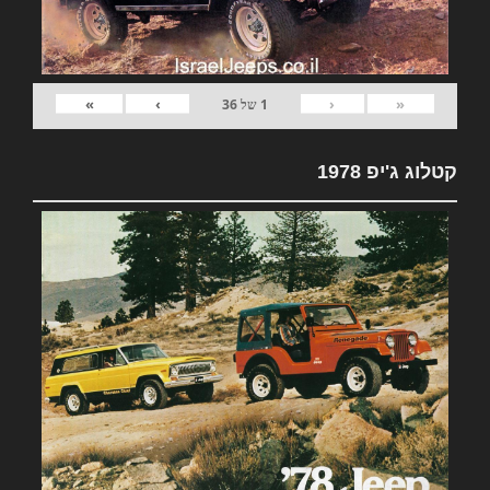
»
›
‹
«
1
של
36
קטלוג ג'יפ 1978