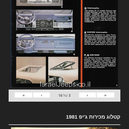
»
›
‹
«
3
של
16
קטלוג מכירות ג'יפ 1981