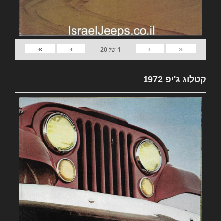
»
›
‹
«
1
של
20
קטלוג ג'יפ 1972