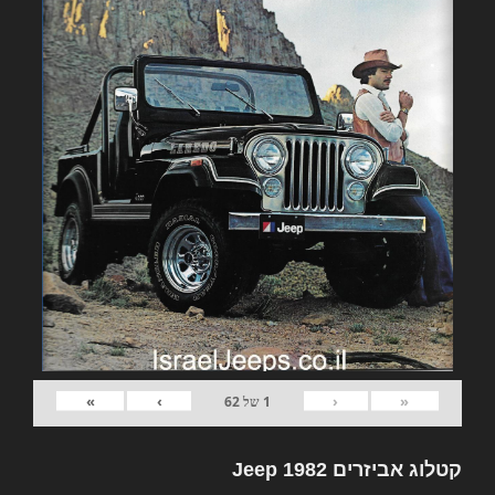
»
›
‹
«
1
של
62
קטלוג אביזרים 1982 Jeep