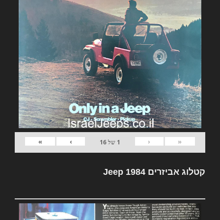
»
›
‹
«
1
של
16
קטלוג אביזרים Jeep 1984