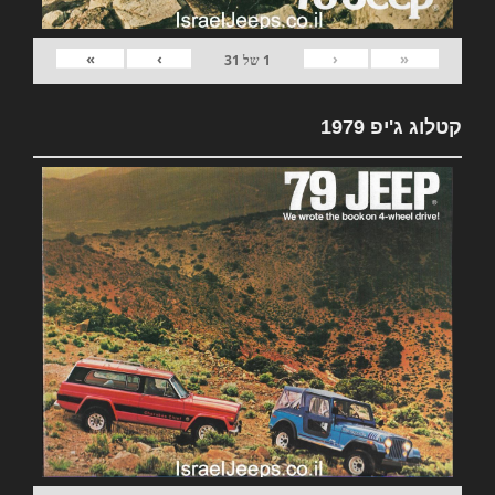
»
›
‹
«
1
של
31
קטלוג ג'יפ 1979