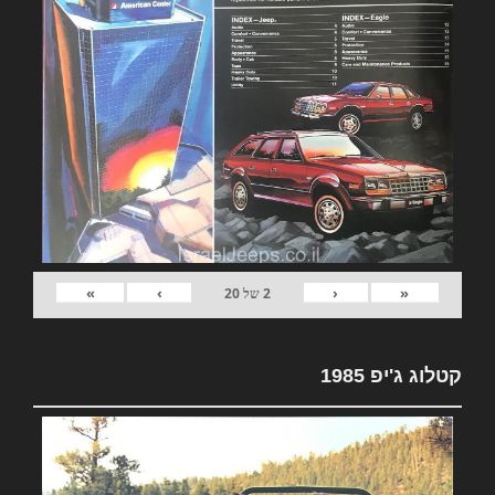
»
›
‹
«
2
של
20
קטלוג ג'יפ 1985