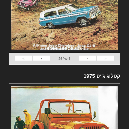
»
›
‹
«
1
של
26
קטלוג ג'יפ 1975