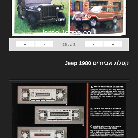
»
›
‹
«
2
של
25
קטלוג אביזרים Jeep 1980