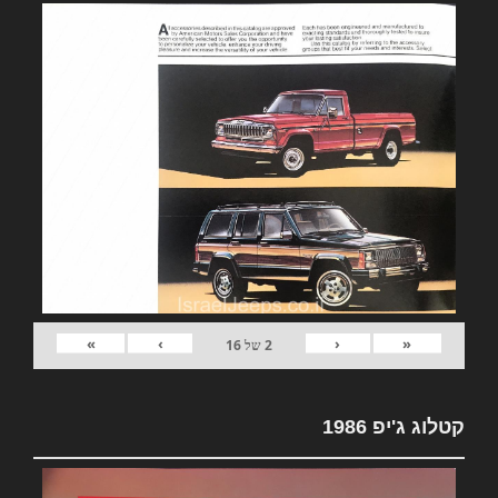
»
›
‹
«
2
של
16
קטלוג ג'יפ 1986