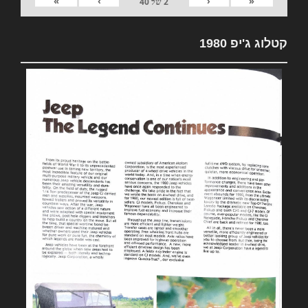
»
›
‹
«
2
של
40
קטלוג ג'יפ 1980