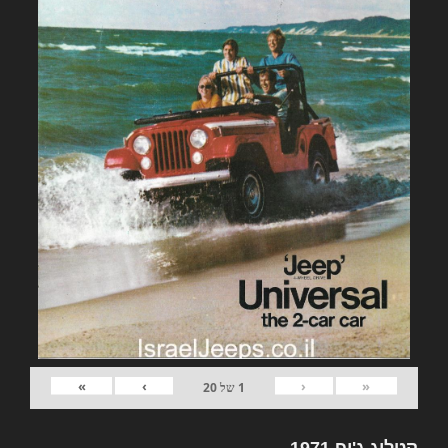
»
›
‹
«
1
של
20