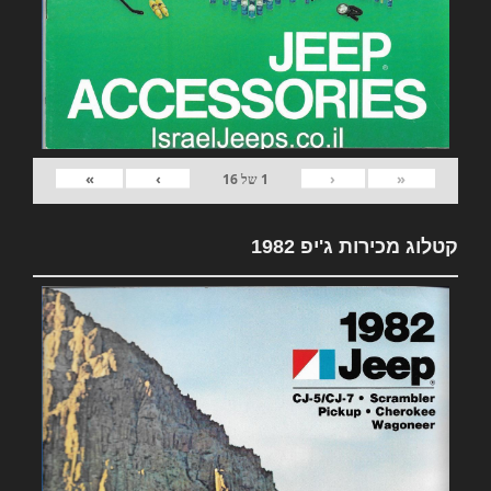
»
›
‹
«
1
של
16
קטלוג מכירות ג'יפ 1982