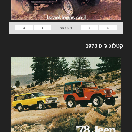
»
›
‹
«
1
של
36
קטלוג ג'יפ 1978