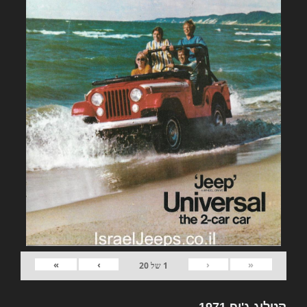
»
›
‹
«
1
של
20