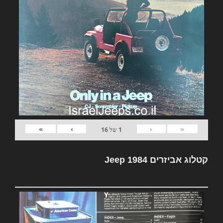
»
›
‹
«
1
של
16
קטלוג אביזרים Jeep 1984