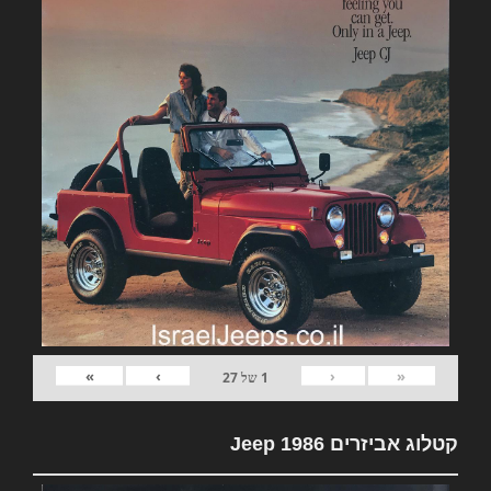
»
›
‹
«
1
של
27
קטלוג אביזרים Jeep 1986