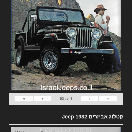
»
›
‹
«
1
של
62
קטלוג אביזרים 1982 Jeep