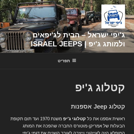
דילוג
לתוכן
ג'יפי ישראל – הבית לג'יפאים
ולמותג ג'יפ | ISRAEL JEEPS
תפריט
קטלוג ג'יפ
קטלוג Jeep אספנות
ראשית אספנו את כל
קטלוגי ג'יפ
משנת 1970 ועד תום תקופת
הבעלות של אמריקן-מוטורס החברה שהפכה את המותג
המופלא הזה לאייקוני וייצרה לאורך השנים את דגמי ג'יפי