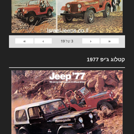
»
›
‹
«
3
של
19
קטלוג ג'יפ 1977