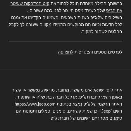
ברשותך חבילה מיוחדת תוכל לבחור את
קיט המדבקות שעיטר
את הג'יפ
שלך כשירד מפס הייצור לפני כמה עשורים..
השילובים של ג'יפ בשנות השבעים והשמונים הקדימו את זמנם
לכל הדעות וכיום הם מבוקשים מתמיד! מקווים שעזרנו לך לקבל
החלטה לשחזר למקור.
לפרטים נוספים והצטרפות
לחצו פה
אתר ג'יפי ישראל אינו מקושר, מחובר, מורשה, מאושר או קשור
באופן רשמי לחברת ג'יפ, או לכל חברה בת שלה או שותפיה.
האתר הרשמי של ג'יפ נמצא בכתובת https://www.jeep.com.
השם "Jeep" וכן שמות קשורים, סימנים, סמלים ותמונות הם
סימנים מסחריים רשומים של חברת ג'יפ.