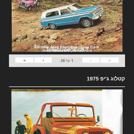
»
›
‹
«
1
של
26
קטלוג ג'יפ 1975