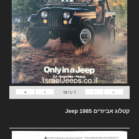
»
›
‹
«
1
של
18
קטלוג אביזרים Jeep 1985