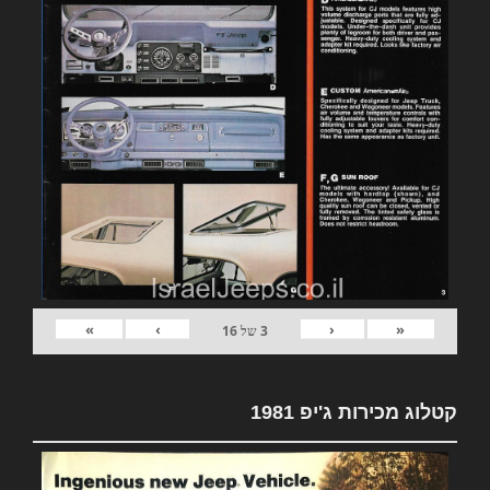
»
›
‹
«
3
של
16
קטלוג מכירות ג'יפ 1981