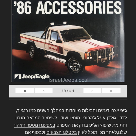
»
›
‹
«
1
של
19
ג'יפ ייצרו דגמים וחבילות מיוחדות במהלך השנים כמו רנגייד,
לרדו, גולדן-איגל ג'מבורי, הונצ'ו ועוד.. לשיחזור המראה הנכון
וחתימת שיפוץ הג'יפ בדוק את המפרט
במפענח מספר הזיהוי
שלנו,לאחר מכן תוכל לעיין
בקטלוג הצבעים
ולבסוף אם