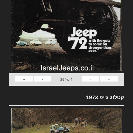
»
›
‹
«
1
של
36
קטלוג ג'יפ 1973