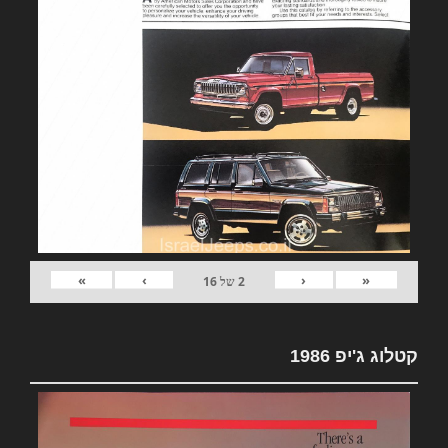
»
›
‹
«
2
של
16
קטלוג ג'יפ 1986