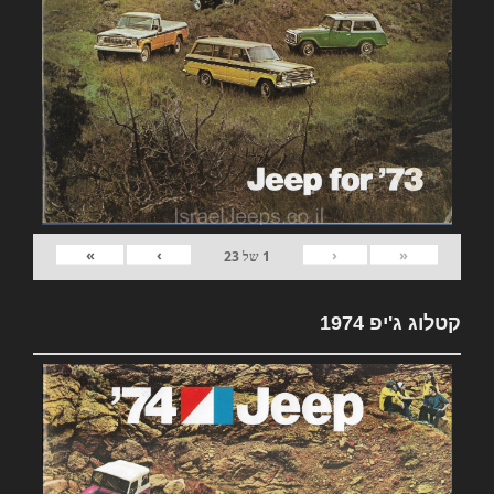
»
›
‹
«
1
של
23
קטלוג ג'יפ 1974