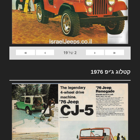
»
›
‹
«
2
של
19
קטלוג ג'יפ 1976