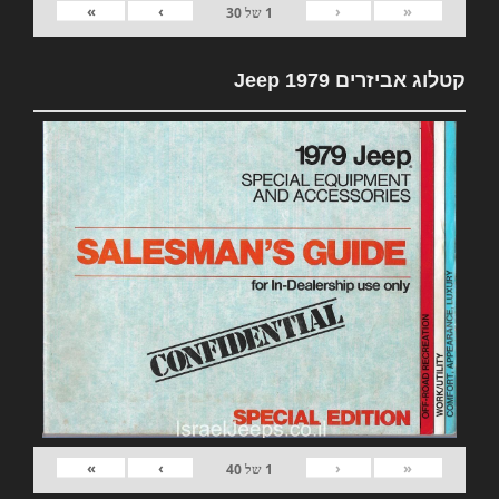
»
›
‹
«
1
של
30
קטלוג אביזרים 1979 Jeep
»
›
‹
«
1
של
40