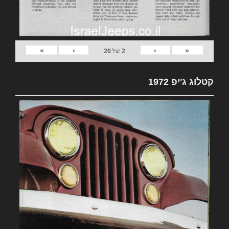
»
›
‹
«
2
של
20
קטלוג ג'יפ 1972