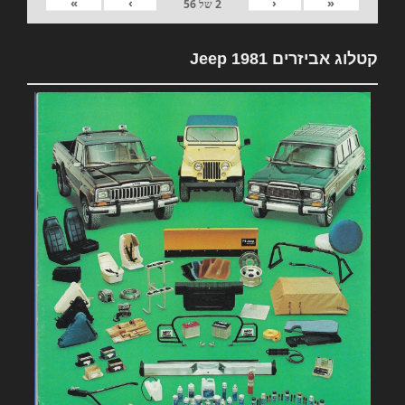
»
›
‹
«
2
של
56
קטלוג אביזרים 1981 Jeep