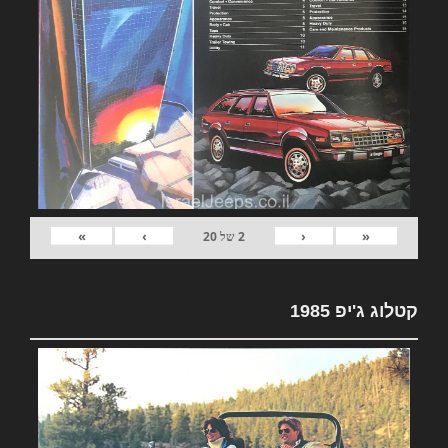
»
›
‹
«
2
של
20
קטלוג ג'יפ 1985