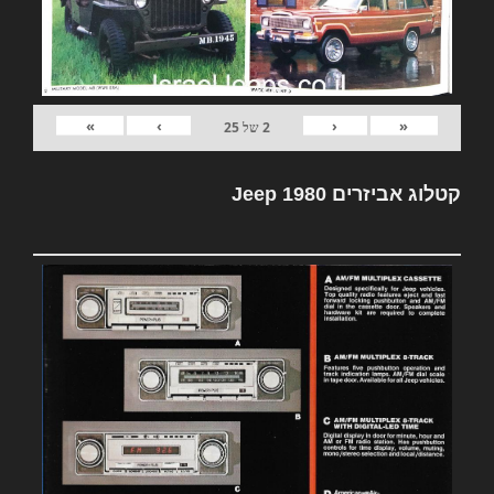
»
›
‹
«
2
של
25
קטלוג אביזרים Jeep 1980