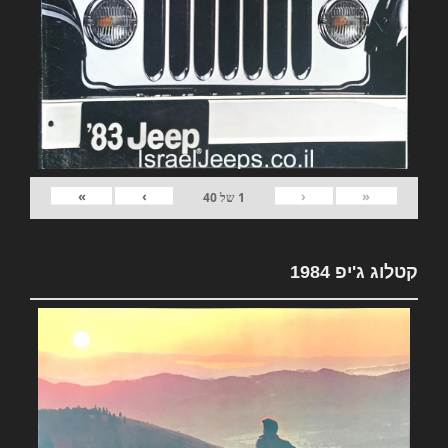
»
›
‹
«
1
של
40
קטלוג ג'יפ 1984