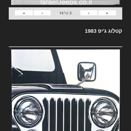
»
›
‹
«
2
של
14
קטלוג ג'יפ 1983