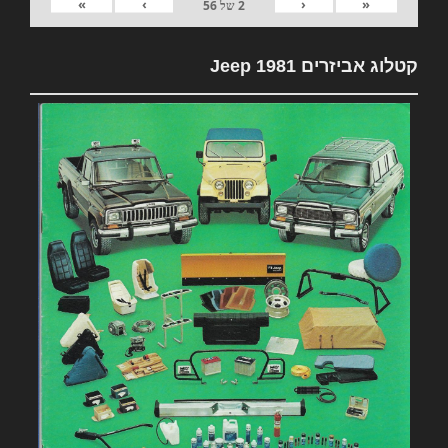
»
›
‹
«
2
של
56
קטלוג אביזרים 1981 Jeep