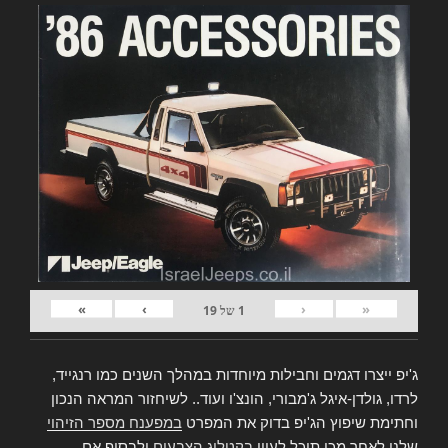
»
›
‹
«
1
של
19
ג'יפ ייצרו דגמים וחבילות מיוחדות במהלך השנים כמו רנגייד,
לרדו, גולדן-איגל ג'מבורי, הונצ'ו ועוד.. לשיחזור המראה הנכון
וחתימת שיפוץ הג'יפ בדוק את המפרט
במפענח מספר הזיהוי
שלנו,לאחר מכן תוכל לעיין
בקטלוג הצבעים
ולבסוף אם