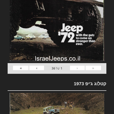
»
›
‹
«
1
של
36
קטלוג ג'יפ 1973