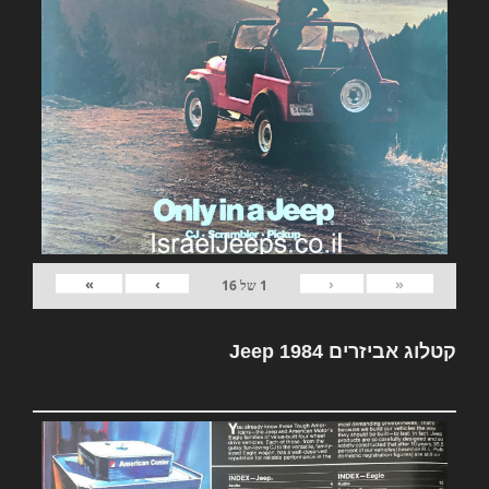
»
›
‹
«
1
של
16
קטלוג אביזרים Jeep 1984