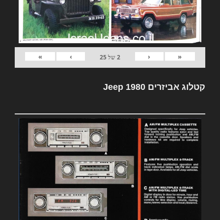
»
›
‹
«
2
של
25
קטלוג אביזרים Jeep 1980