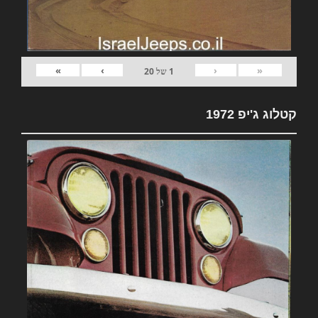
»
›
‹
«
1
של
20
קטלוג ג'יפ 1972