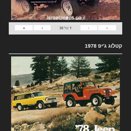
»
›
‹
«
1
של
36
קטלוג ג'יפ 1978