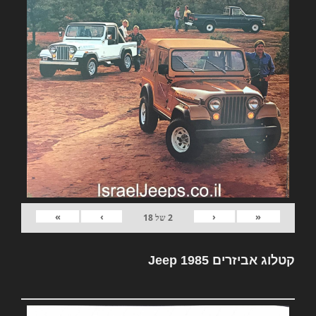
»
›
‹
«
2
של
18
קטלוג אביזרים Jeep 1985