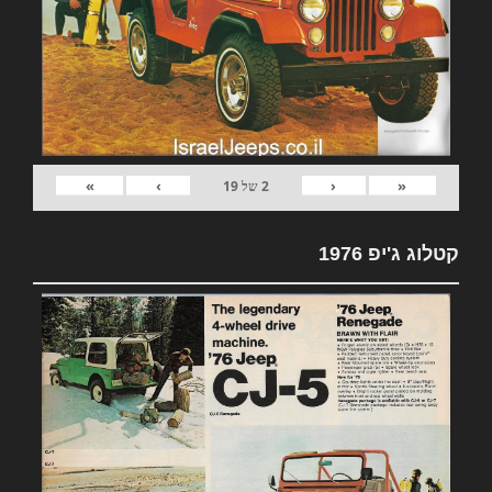
»
›
‹
«
2
של
19
קטלוג ג'יפ 1976