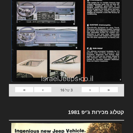
»
›
‹
«
3
של
16
קטלוג מכירות ג'יפ 1981