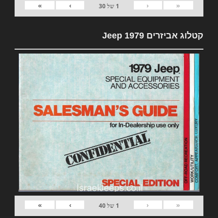
»
›
‹
«
1
של
30
קטלוג אביזרים 1979 Jeep
»
›
‹
«
1
של
40