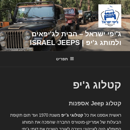
דילוג
לתוכן
ג'יפי ישראל – הבית לג'יפאים
ולמותג ג'יפ | ISRAEL JEEPS
תפריט
קטלוג ג'יפ
קטלוג Jeep אספנות
ראשית אספנו את כל
קטלוגי ג'יפ
משנת 1970 ועד תום תקופת
הבעלות של אמריקן-מוטורס החברה שהפכה את המותג
המופלא הזה לאייקוני וייצרה לאורך השנים את דגמי ג'יפי