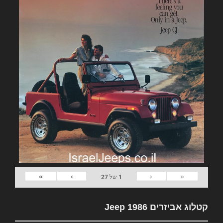
»
›
‹
«
1
של
27
קטלוג אביזרים Jeep 1986