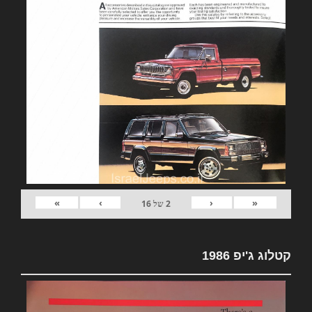
»
›
‹
«
2
של
16
קטלוג ג'יפ 1986