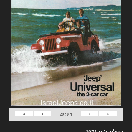
»
›
‹
«
1
של
20