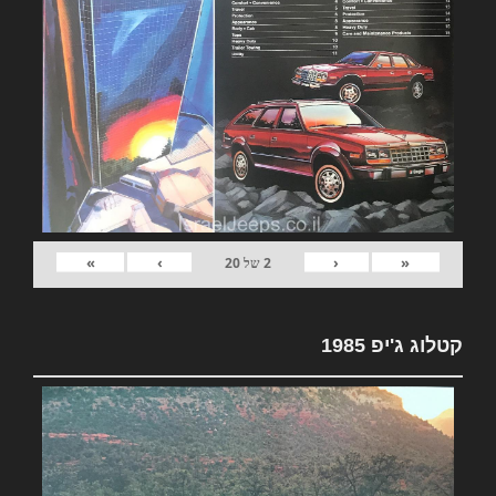
»
›
‹
«
2
של
20
קטלוג ג'יפ 1985