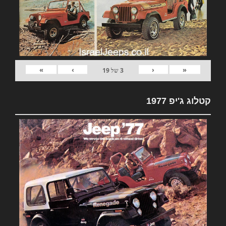
»
›
‹
«
3
של
19
קטלוג ג'יפ 1977