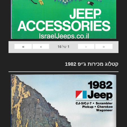
»
›
‹
«
1
של
16
קטלוג מכירות ג'יפ 1982