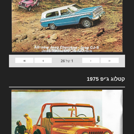
»
›
‹
«
1
של
26
קטלוג ג'יפ 1975