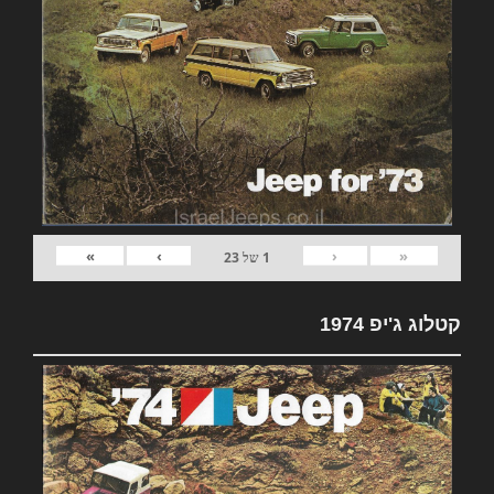
»
›
‹
«
1
של
23
קטלוג ג'יפ 1974