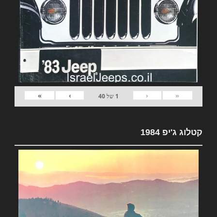
»
›
‹
«
1
של
40
קטלוג ג'יפ 1984