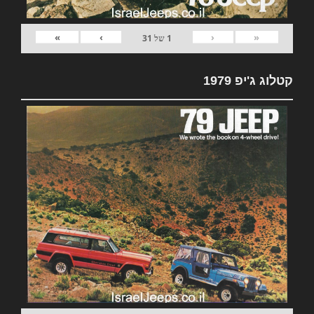
»
›
‹
«
1
של
31
קטלוג ג'יפ 1979