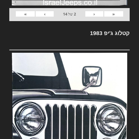
»
›
‹
«
2
של
14
קטלוג ג'יפ 1983