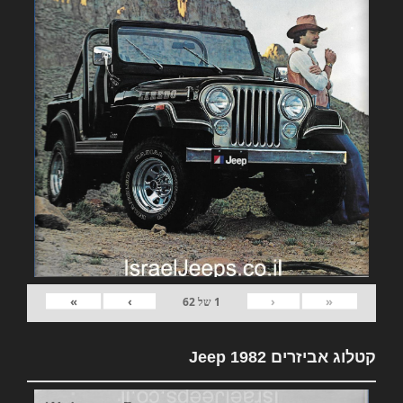
»
›
‹
«
1
של
62
קטלוג אביזרים 1982 Jeep