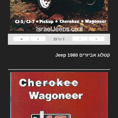
»
›
‹
«
1
של
25
קטלוג אביזרים Jeep 1980