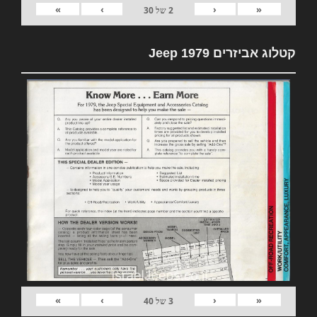
»
›
‹
«
2
של
30
קטלוג אביזרים 1979 Jeep
»
›
‹
«
3
של
40