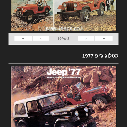
»
›
‹
«
3
של
19
קטלוג ג'יפ 1977