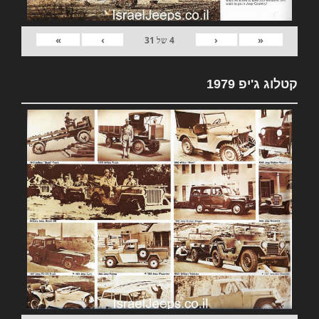
»
›
‹
«
4
של
31
קטלוג ג'יפ 1979