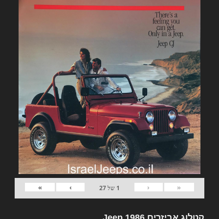
»
›
‹
«
1
של
27
קטלוג אביזרים Jeep 1986