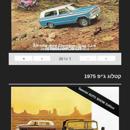
»
›
‹
«
1
של
26
קטלוג ג'יפ 1975