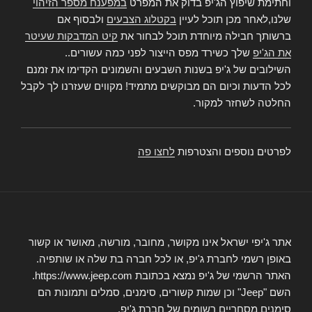
וחתימת שיפוץ הג'יפ בדוק את המפרט
במפענח מספר הזיהוי
שלנו,לאחר מכן תוכל לעיין
בקטלוג הצבעים
ולבסוף אם
ברשותך חבילה מיוחדת תוכל לבחור את
קיט המדבקות שעיטר
את הג'יפ
שלך כשירד מפס הייצור לפני כמה עשורים..
השילובים של ג'יפ בשנות השבעים והשמונים הקדימו את זמנם
לכל הדעות וכיום הם מבוקשים מתמיד! מקווים שעזרנו לך לקבל
החלטה לשחזר למקור.
לפרטים נוספים והצטרפות
לחצו פה
אתר ג'יפי ישראל אינו מקושר, מחובר, מורשה, מאושר או קשור
באופן רשמי לחברת ג'יפ, או לכל חברה בת שלה או שותפיה.
האתר הרשמי של ג'יפ נמצא בכתובת https://www.jeep.com.
השם "Jeep" וכן שמות קשורים, סימנים, סמלים ותמונות הם
סימנים מסחריים רשומים של חברת ג'יפ.