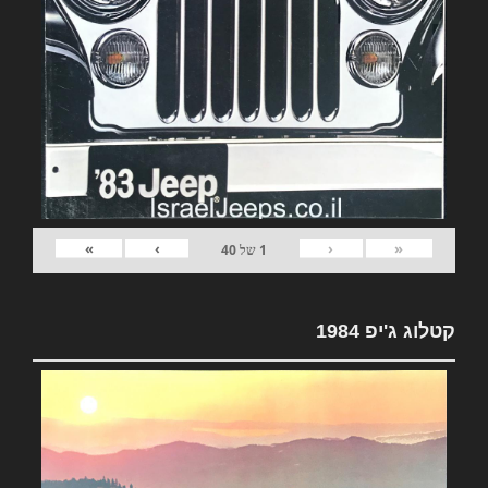
»
›
‹
«
1
של
40
קטלוג ג'יפ 1984