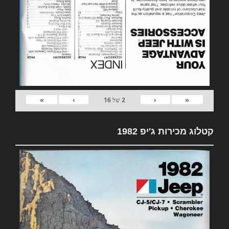
»
›
‹
«
2
של
16
קטלוג מכירות ג'יפ 1982