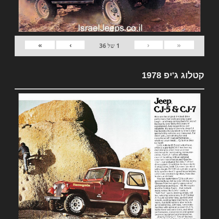
»
›
‹
«
1
של
36
קטלוג ג'יפ 1978