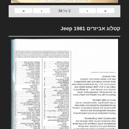
»
›
‹
«
2
של
56
קטלוג אביזרים 1981 Jeep