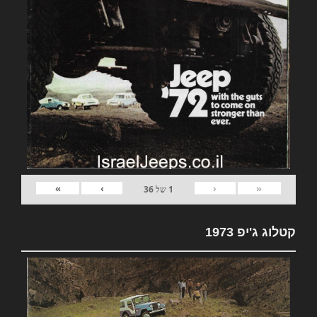
»
›
‹
«
1
של
36
קטלוג ג'יפ 1973