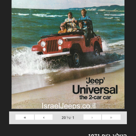
»
›
‹
«
1
של
20