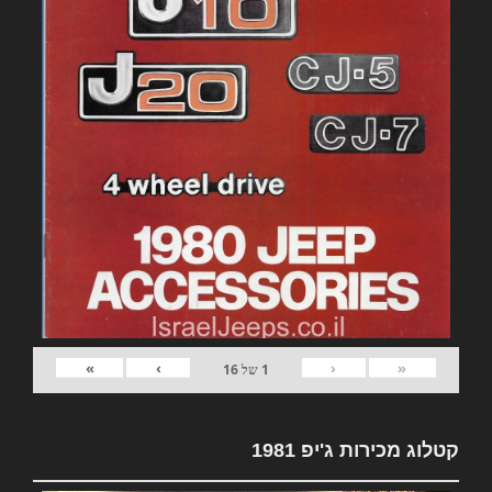
»
›
‹
«
1
של
16
קטלוג מכירות ג'יפ 1981