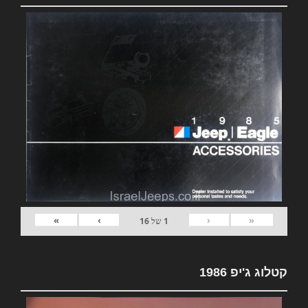
»
›
‹
«
1
של
16
קטלוג ג'יפ 1986