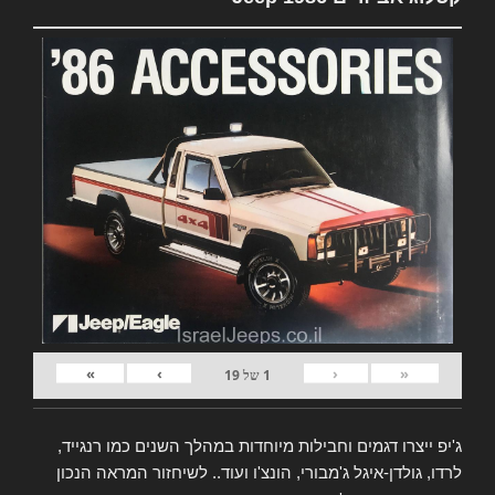
»
›
‹
«
1
של
19
ג'יפ ייצרו דגמים וחבילות מיוחדות במהלך השנים כמו רנגייד,
לרדו, גולדן-איגל ג'מבורי, הונצ'ו ועוד.. לשיחזור המראה הנכון