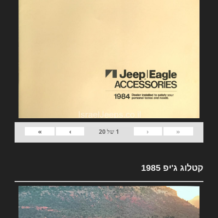
»
›
‹
«
1
של
20
קטלוג ג'יפ 1985