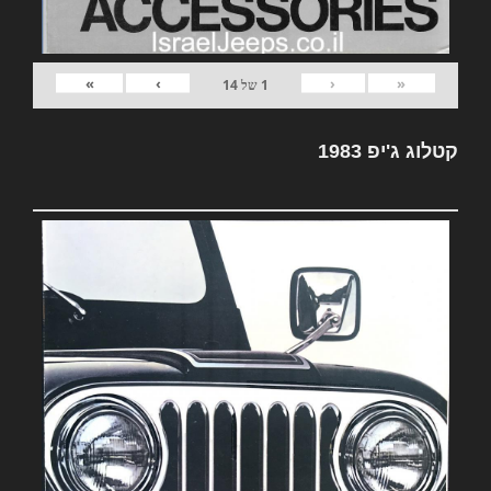
»
›
‹
«
1
של
14
קטלוג ג'יפ 1983