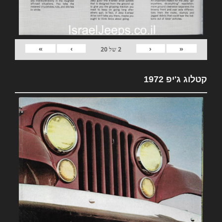
»
›
‹
«
2
של
20
קטלוג ג'יפ 1972