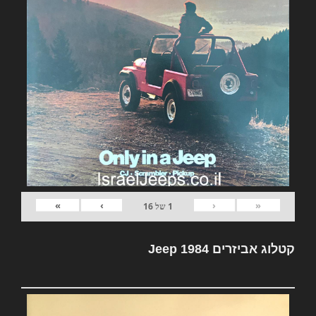
»
›
‹
«
1
של
16
קטלוג אביזרים Jeep 1984