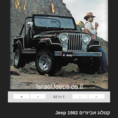
»
›
‹
«
1
של
62
קטלוג אביזרים 1982 Jeep