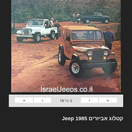
»
›
‹
«
2
של
18
קטלוג אביזרים Jeep 1985