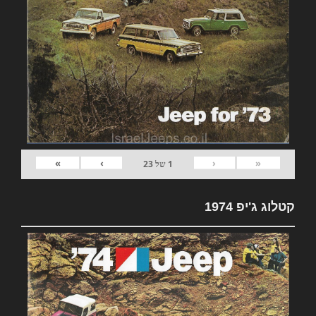
»
›
‹
«
1
של
23
קטלוג ג'יפ 1974