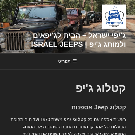
דילוג
לתוכן
ג'יפי ישראל – הבית לג'יפאים
ולמותג ג'יפ | ISRAEL JEEPS
תפריט
קטלוג ג'יפ
קטלוג Jeep אספנות
ראשית אספנו את כל
קטלוגי ג'יפ
משנת 1970 ועד תום תקופת
הבעלות של אמריקן-מוטורס החברה שהפכה את המותג
המופלא הזה לאייקוני וייצרה לאורך השנים את דגמי ג'יפי