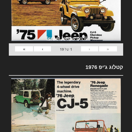
»
›
‹
«
1
של
19
קטלוג ג'יפ 1976