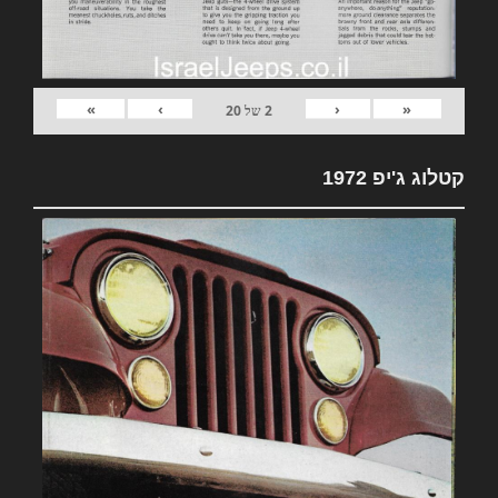
»
›
‹
«
2
של
20
קטלוג ג'יפ 1972