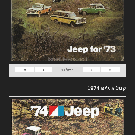
»
›
‹
«
1
של
23
קטלוג ג'יפ 1974