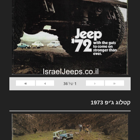
»
›
‹
«
1
של
36
קטלוג ג'יפ 1973