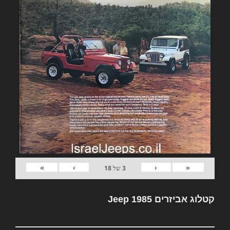
»
›
‹
«
3
של
18
קטלוג אביזרים Jeep 1985