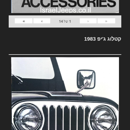
»
›
‹
«
1
של
14
קטלוג ג'יפ 1983