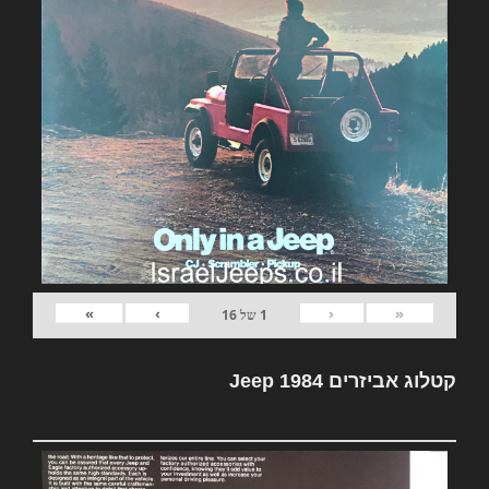
»
›
‹
«
1
של
16
קטלוג אביזרים Jeep 1984