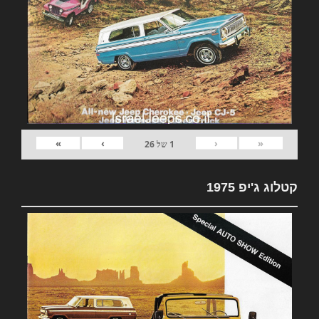
»
›
‹
«
1
של
26
קטלוג ג'יפ 1975