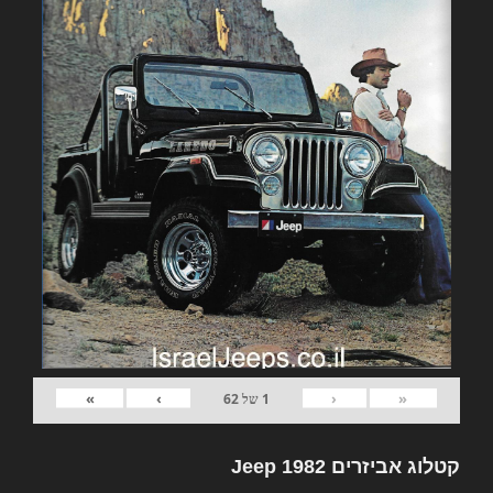
»
›
‹
«
1
של
62
קטלוג אביזרים 1982 Jeep