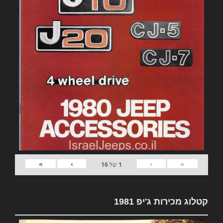
»
›
‹
«
1
של
16
קטלוג מכירות ג'יפ 1981