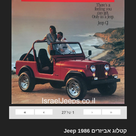
»
›
‹
«
1
של
27
קטלוג אביזרים Jeep 1986