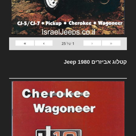
»
›
‹
«
1
של
25
קטלוג אביזרים Jeep 1980