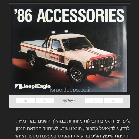
»
›
‹
«
1
של
19
ג'יפ ייצרו דגמים וחבילות מיוחדות במהלך השנים כמו רנגייד,
לרדו, גולדן-איגל ג'מבורי, הונצ'ו ועוד.. לשיחזור המראה הנכון
וחתימת שיפוץ הג'יפ בדוק את המפרט
במפענח מספר הזיהוי