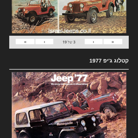
»
›
‹
«
3
של
19
קטלוג ג'יפ 1977