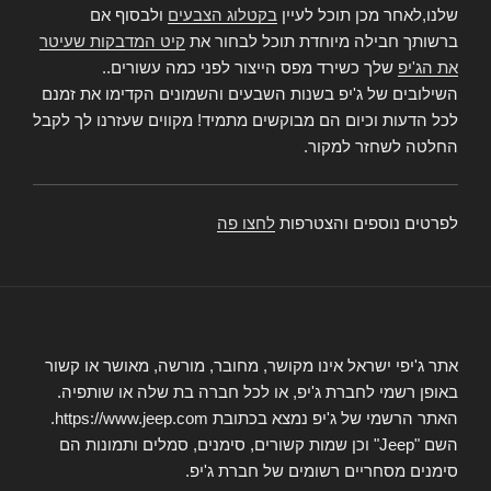
שלנו,לאחר מכן תוכל לעיין
בקטלוג הצבעים
ולבסוף אם
ברשותך חבילה מיוחדת תוכל לבחור את
קיט המדבקות שעיטר
את הג'יפ
שלך כשירד מפס הייצור לפני כמה עשורים..
השילובים של ג'יפ בשנות השבעים והשמונים הקדימו את זמנם
לכל הדעות וכיום הם מבוקשים מתמיד! מקווים שעזרנו לך לקבל
החלטה לשחזר למקור.
לפרטים נוספים והצטרפות
לחצו פה
אתר ג'יפי ישראל אינו מקושר, מחובר, מורשה, מאושר או קשור
באופן רשמי לחברת ג'יפ, או לכל חברה בת שלה או שותפיה.
האתר הרשמי של ג'יפ נמצא בכתובת https://www.jeep.com.
השם "Jeep" וכן שמות קשורים, סימנים, סמלים ותמונות הם
סימנים מסחריים רשומים של חברת ג'יפ.