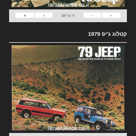
»
›
‹
«
1
של
31
קטלוג ג'יפ 1979