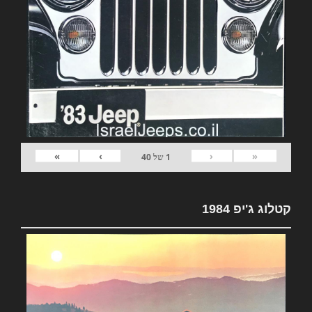
»
›
‹
«
1
של
40
קטלוג ג'יפ 1984