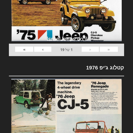
»
›
‹
«
1
של
19
קטלוג ג'יפ 1976