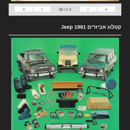
»
›
‹
«
2
של
56
קטלוג אביזרים 1981 Jeep