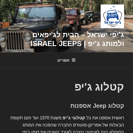
דילוג
לתוכן
ג'יפי ישראל – הבית לג'יפאים
ולמותג ג'יפ | ISRAEL JEEPS
תפריט
קטלוג ג'יפ
קטלוג Jeep אספנות
ראשית אספנו את כל
קטלוגי ג'יפ
משנת 1970 ועד תום תקופת
הבעלות של אמריקן-מוטורס החברה שהפכה את המותג
המופלא הזה לאייקוני וייצרה לאורך השנים את דגמי ג'יפי