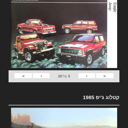
»
›
‹
«
3
של
20
קטלוג ג'יפ 1985