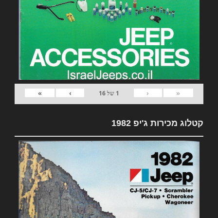
»
›
‹
«
1
של
16
קטלוג מכירות ג'יפ 1982