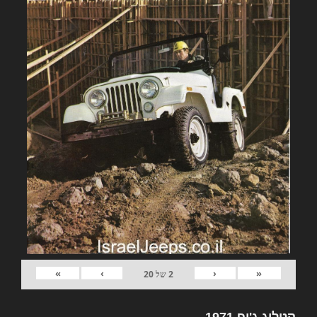
»
›
‹
«
2
של
20