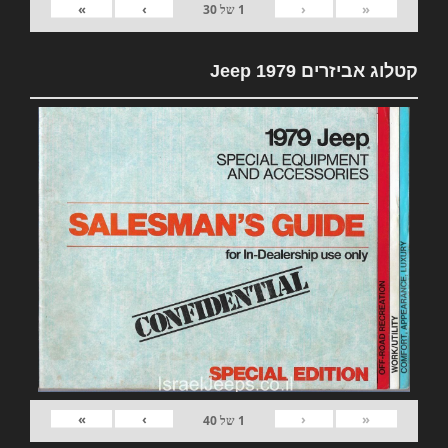
»
›
‹
«
1
של
30
קטלוג אביזרים 1979 Jeep
»
›
‹
«
1
של
40