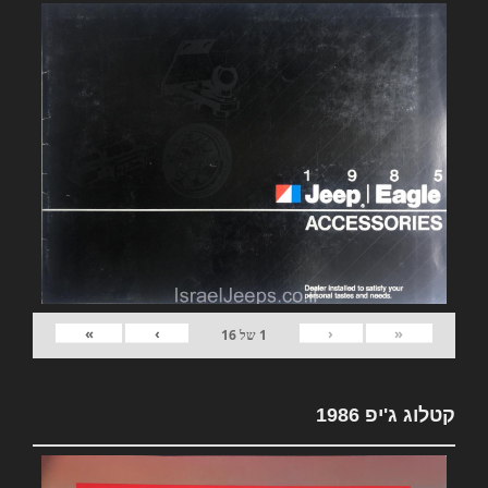
»
›
‹
«
1
של
16
קטלוג ג'יפ 1986