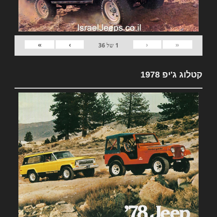
»
›
‹
«
1
של
36
קטלוג ג'יפ 1978