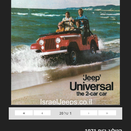
»
›
‹
«
1
של
20