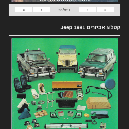
»
›
‹
«
1
של
56
קטלוג אביזרים 1981 Jeep