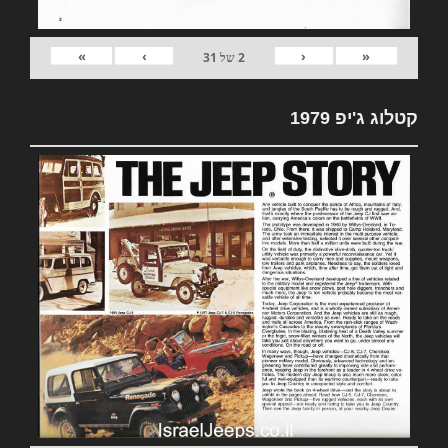
»
›
‹
«
2
של
31
קטלוג ג'יפ 1979