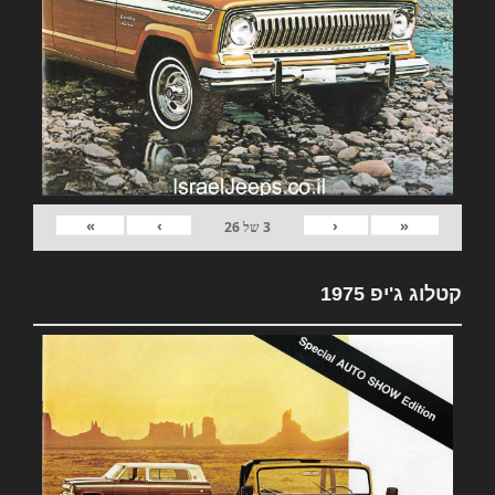
»
›
‹
«
3
של
26
קטלוג ג'יפ 1975