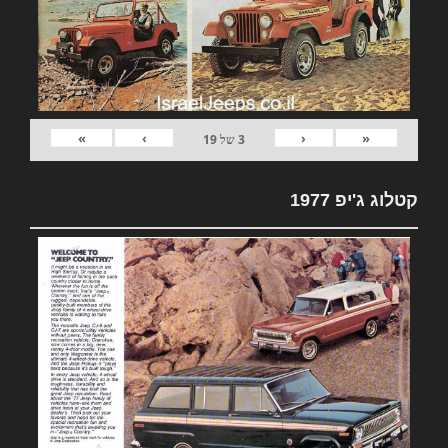
»
›
‹
«
3
של
19
קטלוג ג'יפ 1977