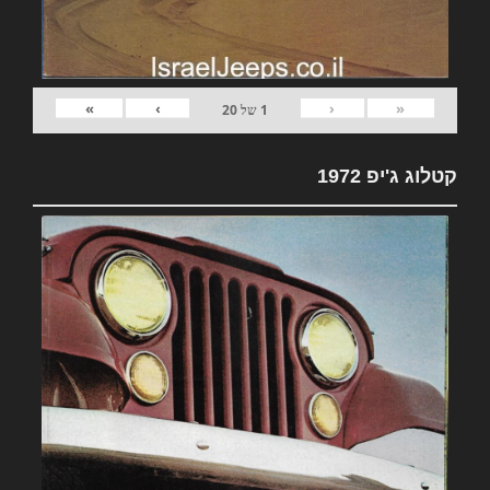
»
›
‹
«
1
של
20
קטלוג ג'יפ 1972