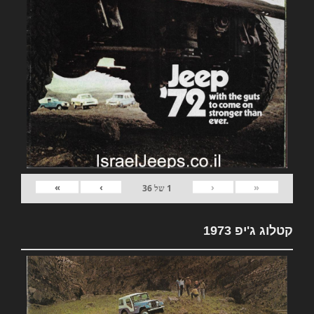
»
›
‹
«
1
של
36
קטלוג ג'יפ 1973