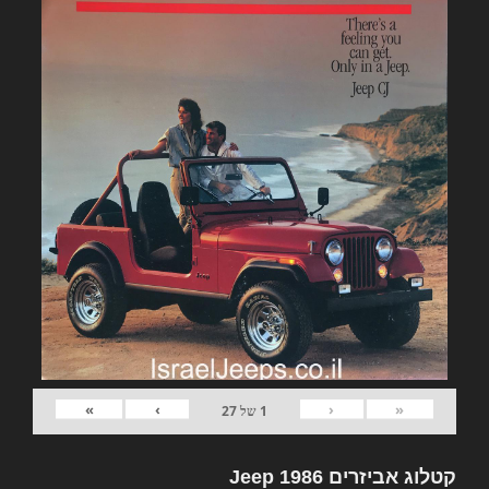
»
›
‹
«
1
של
27
קטלוג אביזרים Jeep 1986