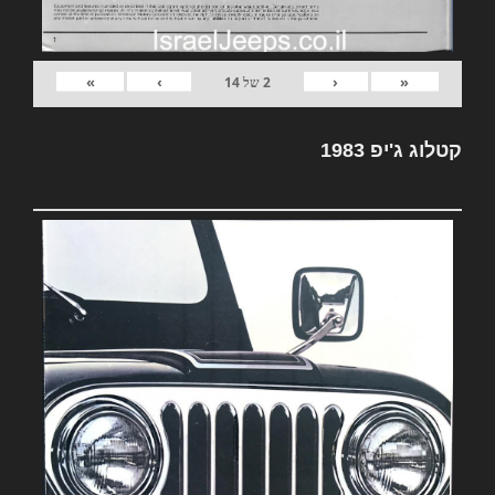
»
›
‹
«
2
של
14
קטלוג ג'יפ 1983