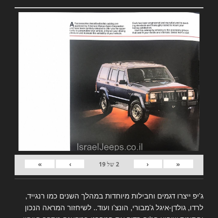
»
›
‹
«
2
של
19
ג'יפ ייצרו דגמים וחבילות מיוחדות במהלך השנים כמו רנגייד,
לרדו, גולדן-איגל ג'מבורי, הונצ'ו ועוד.. לשיחזור המראה הנכון