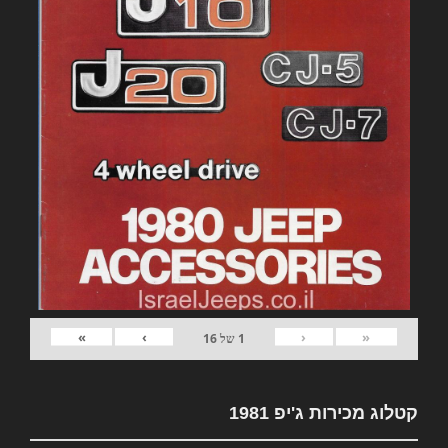
»
›
‹
«
1
של
16
קטלוג מכירות ג'יפ 1981