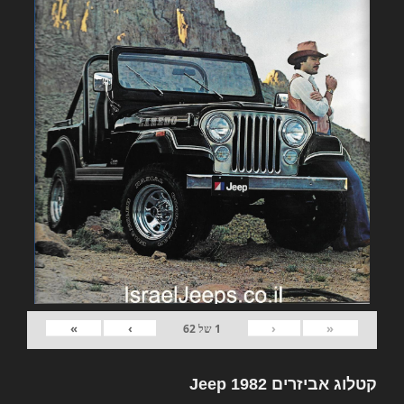
»
›
‹
«
1
של
62
קטלוג אביזרים 1982 Jeep