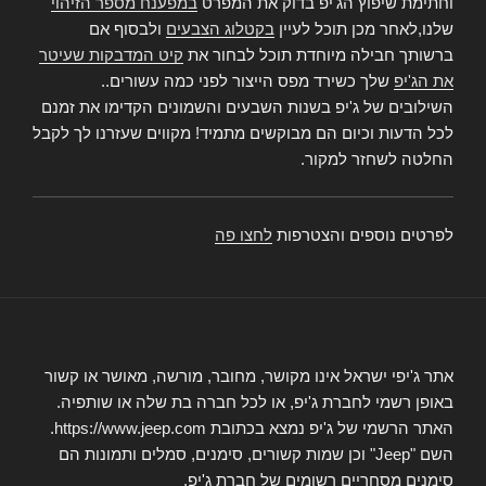
וחתימת שיפוץ הג'יפ בדוק את המפרט
במפענח מספר הזיהוי
שלנו,לאחר מכן תוכל לעיין
בקטלוג הצבעים
ולבסוף אם
ברשותך חבילה מיוחדת תוכל לבחור את
קיט המדבקות שעיטר
את הג'יפ
שלך כשירד מפס הייצור לפני כמה עשורים..
השילובים של ג'יפ בשנות השבעים והשמונים הקדימו את זמנם
לכל הדעות וכיום הם מבוקשים מתמיד! מקווים שעזרנו לך לקבל
החלטה לשחזר למקור.
לפרטים נוספים והצטרפות
לחצו פה
אתר ג'יפי ישראל אינו מקושר, מחובר, מורשה, מאושר או קשור
באופן רשמי לחברת ג'יפ, או לכל חברה בת שלה או שותפיה.
האתר הרשמי של ג'יפ נמצא בכתובת https://www.jeep.com.
השם "Jeep" וכן שמות קשורים, סימנים, סמלים ותמונות הם
סימנים מסחריים רשומים של חברת ג'יפ.