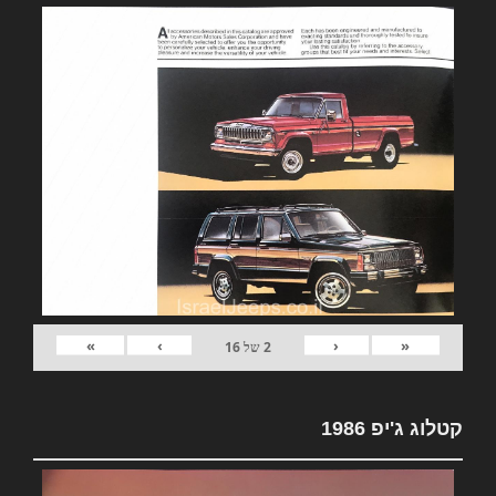
»
›
‹
«
2
של
16
קטלוג ג'יפ 1986