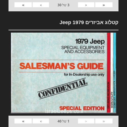
»
›
‹
«
3
של
30
קטלוג אביזרים 1979 Jeep
»
›
‹
«
1
של
40