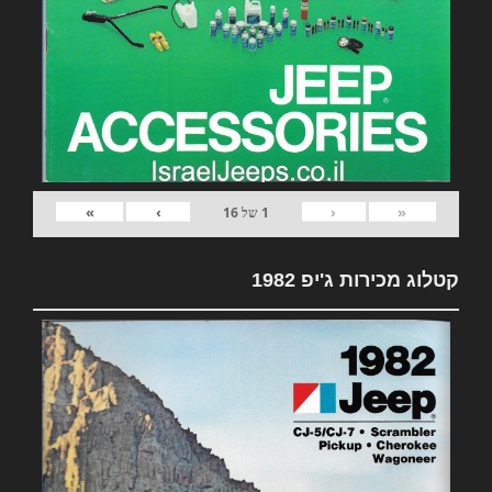
»
›
‹
«
1
של
16
קטלוג מכירות ג'יפ 1982