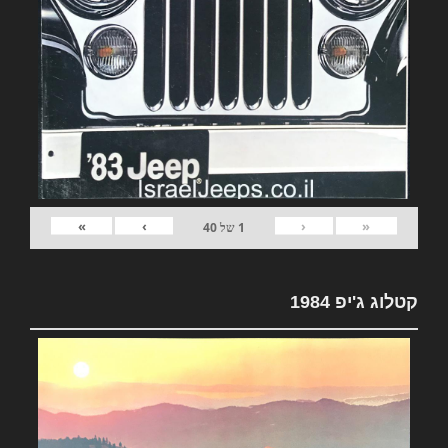
»
›
‹
«
1
של
40
קטלוג ג'יפ 1984