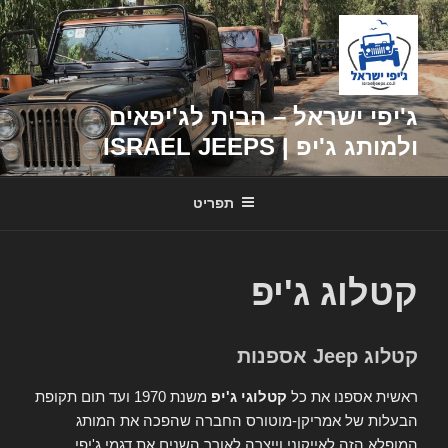
דילוג
לתוכן
ג'יפי ישראל – הבית לג'יפאים
ולמותג ג'יפ | ISRAEL JEEPS
תפריט
קטלוג ג'יפ
קטלוג Jeep אספנות
ראשית אספנו את כל
קטלוגי ג'יפ
משנת 1970 ועד תום תקופת
הבעלות של אמריקן-מוטורס החברה שהפכה את המותג
המופלא הזה לאייקוני וייצרה לאורך השנים את דגמי ג'יפי