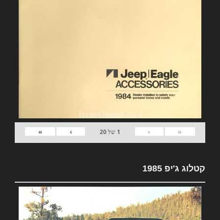
»
›
‹
«
1
של
20
קטלוג ג'יפ 1985