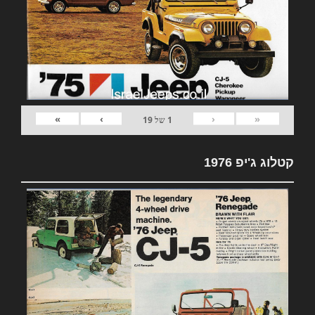
»
›
‹
«
1
של
19
קטלוג ג'יפ 1976