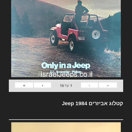
»
›
‹
«
1
של
16
קטלוג אביזרים Jeep 1984