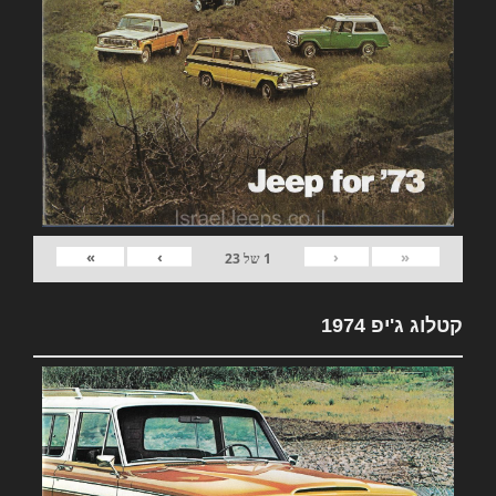
»
›
‹
«
1
של
23
קטלוג ג'יפ 1974