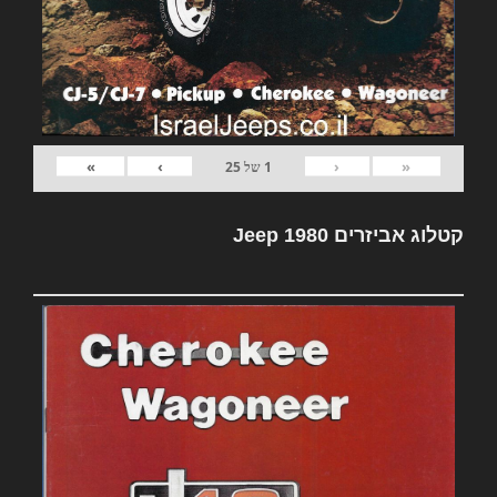
»
›
‹
«
1
של
25
קטלוג אביזרים Jeep 1980