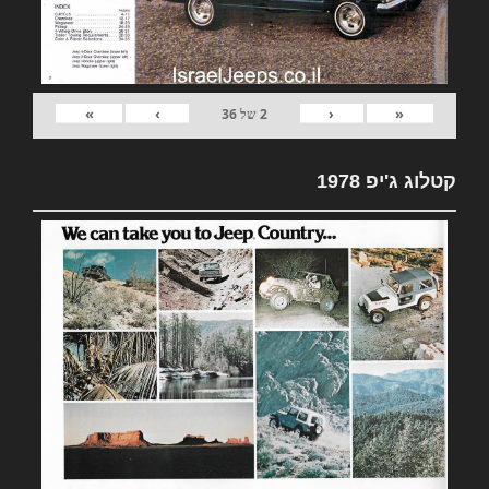
»
›
‹
«
2
של
36
קטלוג ג'יפ 1978