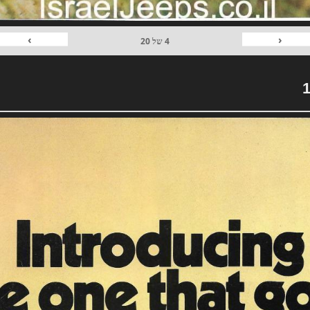
›
‹
4
של
20