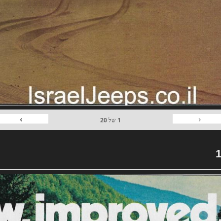
›
‹
1
של
20