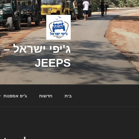
דילוג
לתוכן
JEEPS
בית
חדשות
ג'יפ אספנות