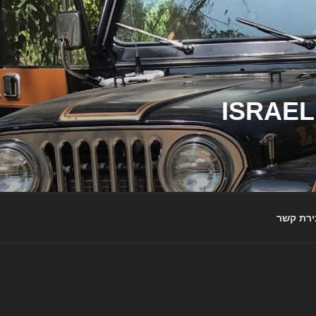
ג'יפי ישראל – הבית לג'יפאים ולמותג ג'יפ | ISRAEL
ירת קשר