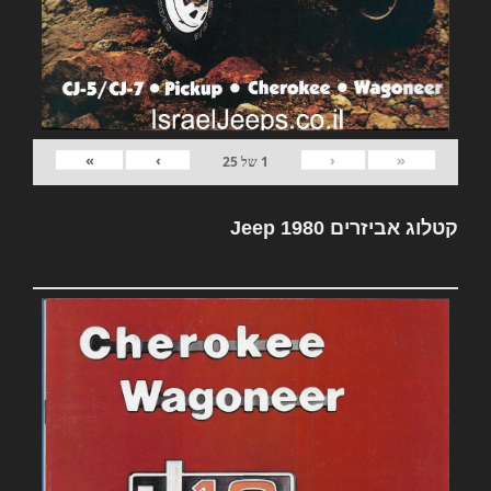
»
›
‹
«
1
של
25
קטלוג אביזרים Jeep 1980