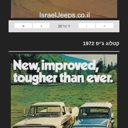
»
›
‹
«
1
של
20
קטלוג ג'יפ 1972