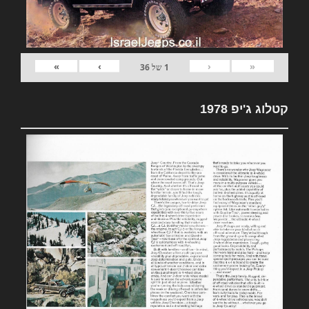
»
›
‹
«
1
של
36
קטלוג ג'יפ 1978