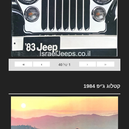
»
›
‹
«
1
של
40
קטלוג ג'יפ 1984