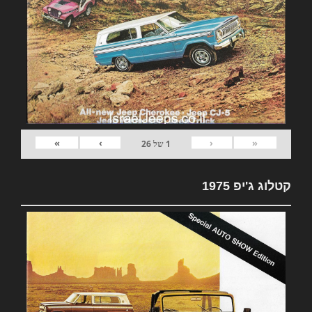
»
›
‹
«
1
של
26
קטלוג ג'יפ 1975