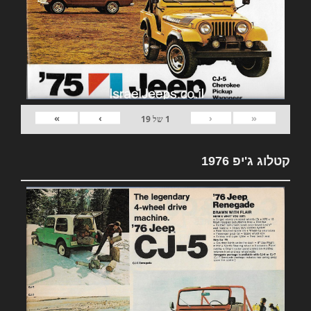
»
›
‹
«
1
של
19
קטלוג ג'יפ 1976