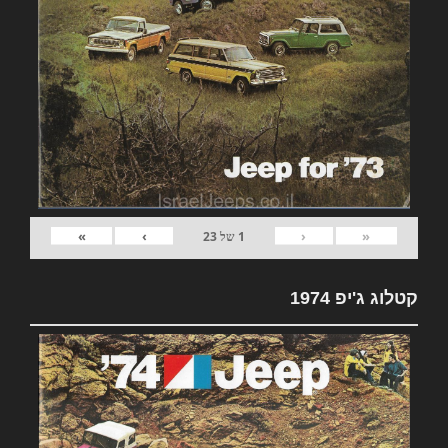
»
›
‹
«
1
של
23
קטלוג ג'יפ 1974