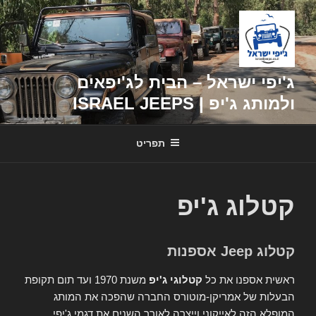
דילוג
לתוכן
ג'יפי ישראל – הבית לג'יפאים
ולמותג ג'יפ | ISRAEL JEEPS
תפריט
קטלוג ג'יפ
קטלוג Jeep אספנות
ראשית אספנו את כל
קטלוגי ג'יפ
משנת 1970 ועד תום תקופת
הבעלות של אמריקן-מוטורס החברה שהפכה את המותג
המופלא הזה לאייקוני וייצרה לאורך השנים את דגמי ג'יפי