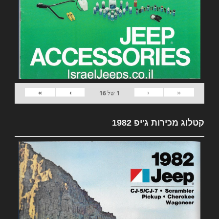
»
›
‹
«
1
של
16
קטלוג מכירות ג'יפ 1982