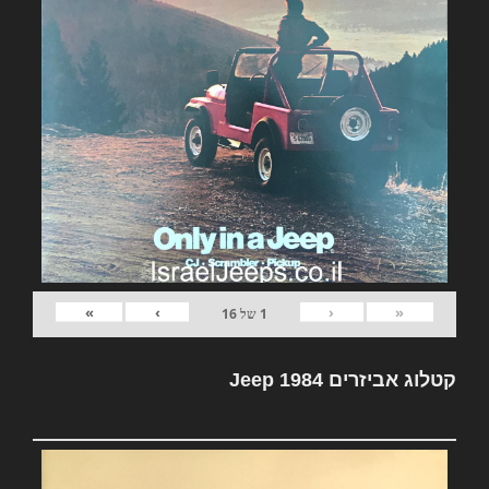
»
›
‹
«
1
של
16
קטלוג אביזרים Jeep 1984