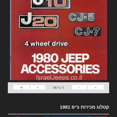
»
›
‹
«
1
של
16
קטלוג מכירות ג'יפ 1981