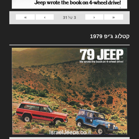
»
›
‹
«
3
של
31
קטלוג ג'יפ 1979