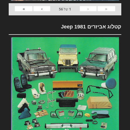
»
›
‹
«
1
של
56
קטלוג אביזרים 1981 Jeep