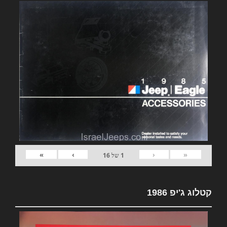
»
›
‹
«
1
של
16
קטלוג ג'יפ 1986