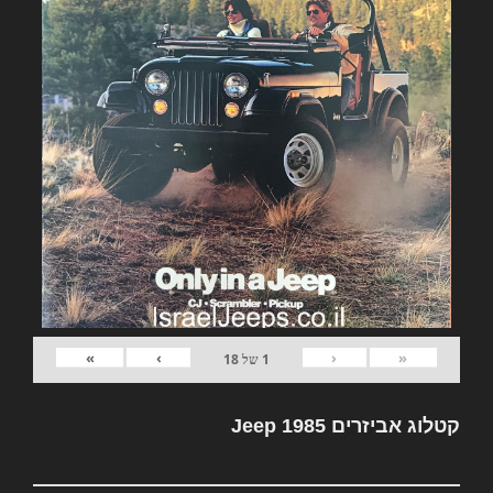
»
›
‹
«
1
של
18
קטלוג אביזרים Jeep 1985