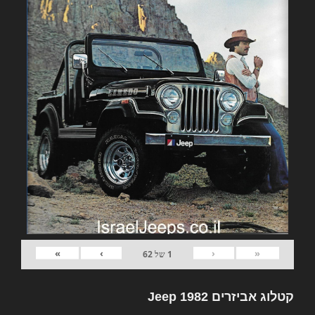
»
›
‹
«
1
של
62
קטלוג אביזרים 1982 Jeep