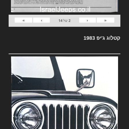
»
›
‹
«
2
של
14
קטלוג ג'יפ 1983