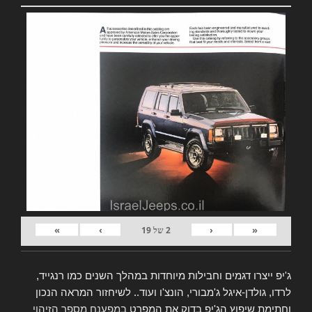
»
›
‹
«
2
של
19
ג'יפ ייצרו דגמים וחבילות מיוחדות במהלך השנים כמו רנגייד,
לרדו, גולדן-איגל ג'מבורי, הונצ'ו ועוד.. לשיחזור המראה הנכון
וחתימת שיפוץ הג'יפ בדוק את המפרט
במפענח מספר הזיהוי