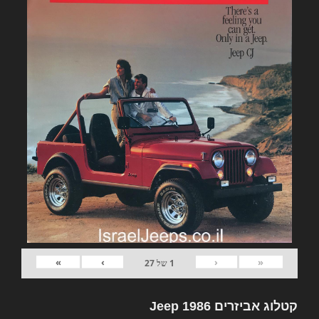
»
›
‹
«
1
של
27
קטלוג אביזרים Jeep 1986