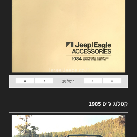
»
›
‹
«
1
של
20
קטלוג ג'יפ 1985