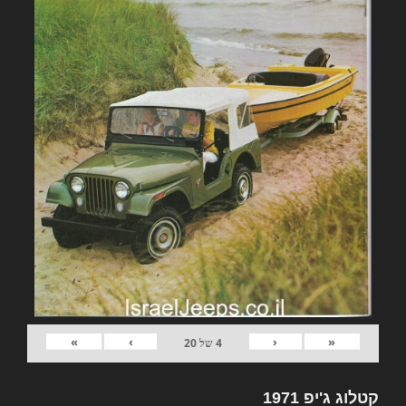
»
›
‹
«
4
של
20
קטלוג ג'יפ 1971