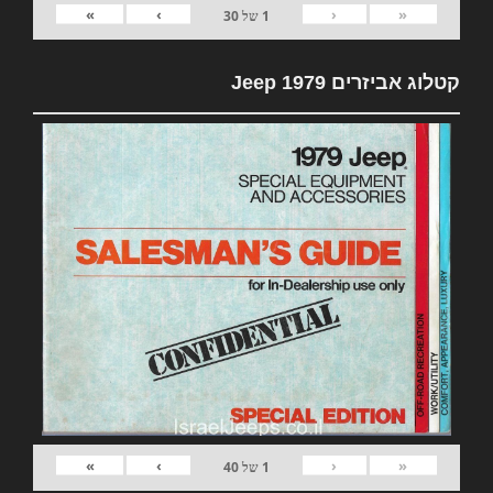
»
›
‹
«
1
של
30
קטלוג אביזרים 1979 Jeep
»
›
‹
«
1
של
40