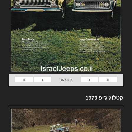
»
›
‹
«
2
של
36
קטלוג ג'יפ 1973