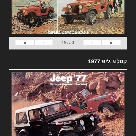
»
›
‹
«
3
של
19
קטלוג ג'יפ 1977