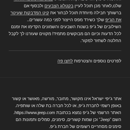
שלנו,לאחר מכן תוכל לעיין
בקטלוג הצבעים
ולבסוף אם
ברשותך חבילה מיוחדת תוכל לבחור את
קיט המדבקות שעיטר
את הג'יפ
שלך כשירד מפס הייצור לפני כמה עשורים..
השילובים של ג'יפ בשנות השבעים והשמונים הקדימו את זמנם
לכל הדעות וכיום הם מבוקשים מתמיד! מקווים שעזרנו לך לקבל
החלטה לשחזר למקור.
לפרטים נוספים והצטרפות
לחצו פה
אתר ג'יפי ישראל אינו מקושר, מחובר, מורשה, מאושר או קשור
באופן רשמי לחברת ג'יפ, או לכל חברה בת שלה או שותפיה.
האתר הרשמי של ג'יפ נמצא בכתובת https://www.jeep.com.
השם "Jeep" וכן שמות קשורים, סימנים, סמלים ותמונות הם
סימנים מסחריים רשומים של חברת ג'יפ.