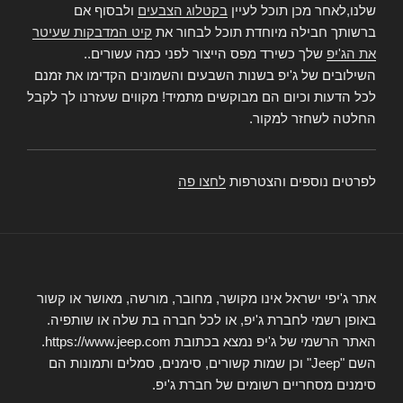
שלנו,לאחר מכן תוכל לעיין
בקטלוג הצבעים
ולבסוף אם
ברשותך חבילה מיוחדת תוכל לבחור את
קיט המדבקות שעיטר
את הג'יפ
שלך כשירד מפס הייצור לפני כמה עשורים..
השילובים של ג'יפ בשנות השבעים והשמונים הקדימו את זמנם
לכל הדעות וכיום הם מבוקשים מתמיד! מקווים שעזרנו לך לקבל
החלטה לשחזר למקור.
לפרטים נוספים והצטרפות
לחצו פה
אתר ג'יפי ישראל אינו מקושר, מחובר, מורשה, מאושר או קשור
באופן רשמי לחברת ג'יפ, או לכל חברה בת שלה או שותפיה.
האתר הרשמי של ג'יפ נמצא בכתובת https://www.jeep.com.
השם "Jeep" וכן שמות קשורים, סימנים, סמלים ותמונות הם
סימנים מסחריים רשומים של חברת ג'יפ.