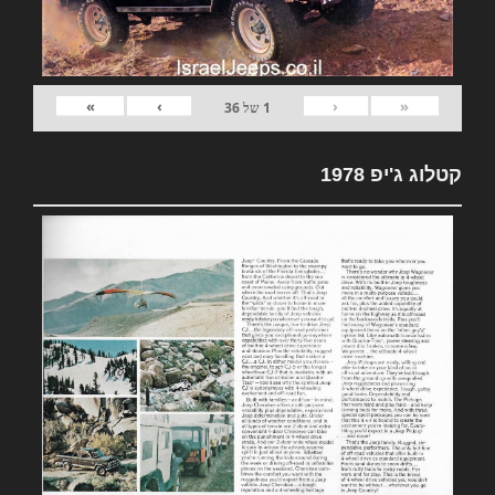
»
›
‹
«
1
של
36
קטלוג ג'יפ 1978