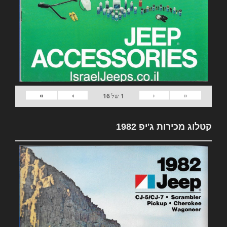
»
›
‹
«
1
של
16
קטלוג מכירות ג'יפ 1982