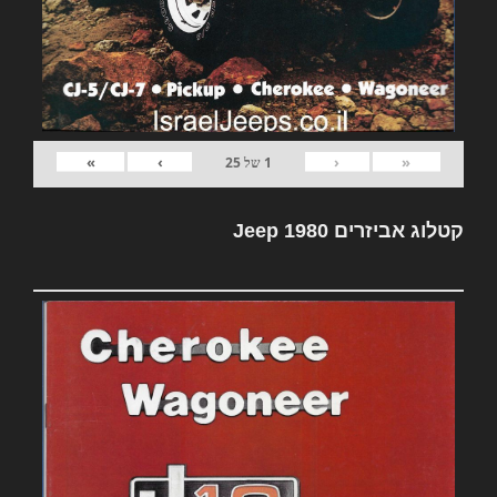
»
›
‹
«
1
של
25
קטלוג אביזרים Jeep 1980