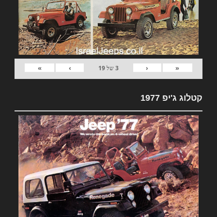
»
›
‹
«
3
של
19
קטלוג ג'יפ 1977