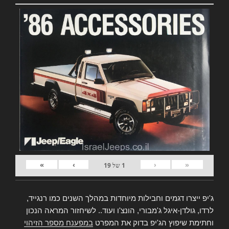
»
›
‹
«
1
של
19
ג'יפ ייצרו דגמים וחבילות מיוחדות במהלך השנים כמו רנגייד,
לרדו, גולדן-איגל ג'מבורי, הונצ'ו ועוד.. לשיחזור המראה הנכון
וחתימת שיפוץ הג'יפ בדוק את המפרט
במפענח מספר הזיהוי