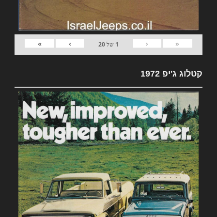
»
›
‹
«
1
של
20
קטלוג ג'יפ 1972