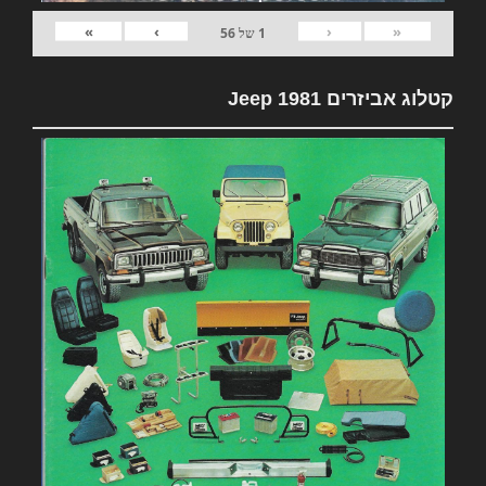
»
›
‹
«
1
של
56
קטלוג אביזרים 1981 Jeep