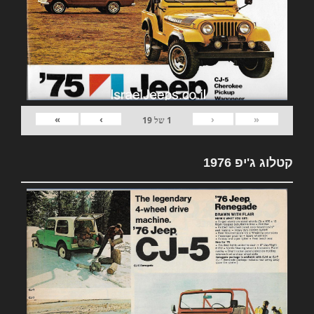
»
›
‹
«
1
של
19
קטלוג ג'יפ 1976