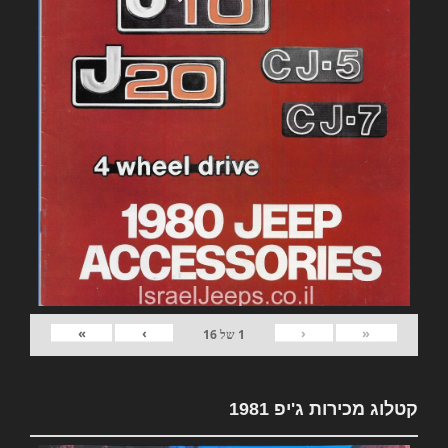
»
›
‹
«
1
של
16
קטלוג מכירות ג'יפ 1981