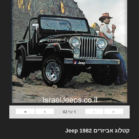
»
›
‹
«
1
של
62
קטלוג אביזרים 1982 Jeep