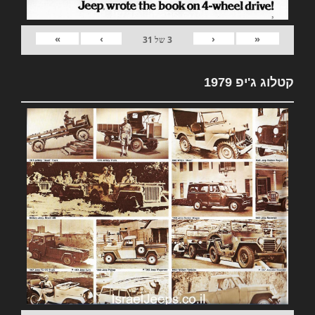
»
›
‹
«
3
של
31
קטלוג ג'יפ 1979