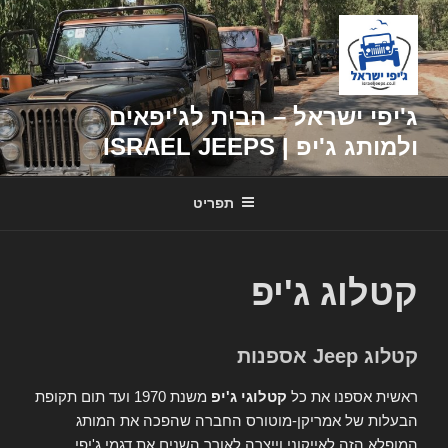
דילוג
לתוכן
ג'יפי ישראל – הבית לג'יפאים
ולמותג ג'יפ | ISRAEL JEEPS
תפריט
קטלוג ג'יפ
קטלוג Jeep אספנות
ראשית אספנו את כל
קטלוגי ג'יפ
משנת 1970 ועד תום תקופת
הבעלות של אמריקן-מוטורס החברה שהפכה את המותג
המופלא הזה לאייקוני וייצרה לאורך השנים את דגמי ג'יפי