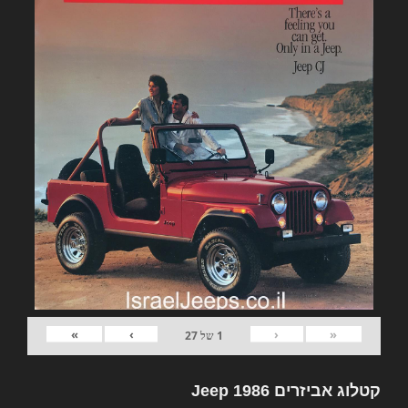
»
›
‹
«
1
של
27
קטלוג אביזרים Jeep 1986