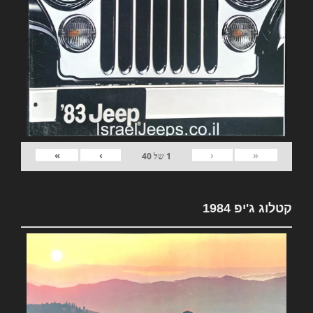
»
›
‹
«
1
של
40
קטלוג ג'יפ 1984