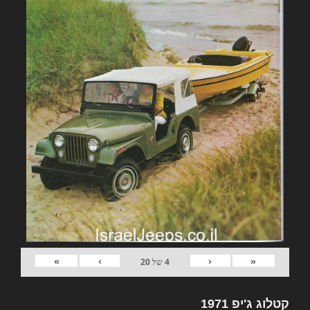
»
›
‹
«
4
של
20
קטלוג ג'יפ 1971