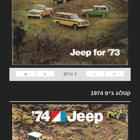
»
›
‹
«
1
של
23
קטלוג ג'יפ 1974