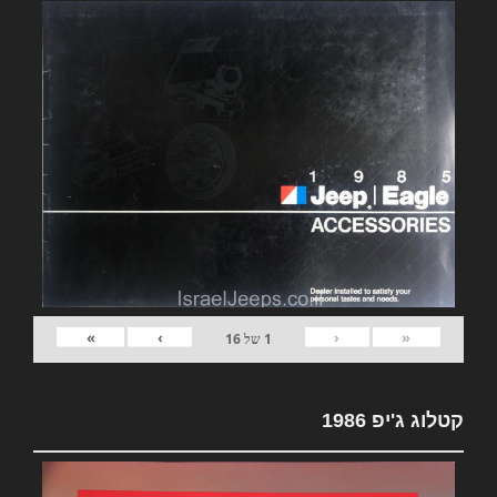
»
›
‹
«
1
של
16
קטלוג ג'יפ 1986