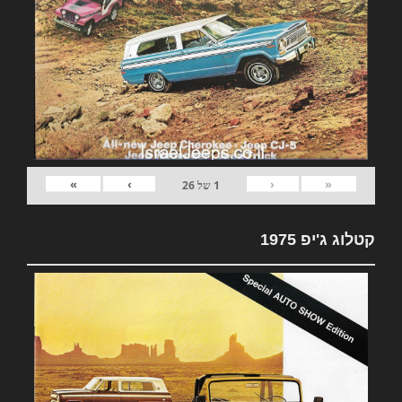
»
›
‹
«
1
של
26
קטלוג ג'יפ 1975