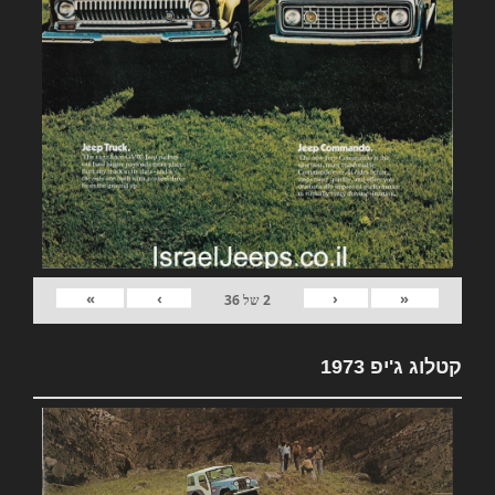
»
›
‹
«
2
של
36
קטלוג ג'יפ 1973