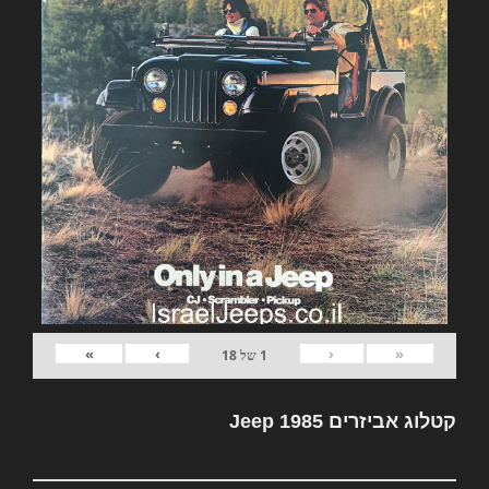
»
›
‹
«
1
של
18
קטלוג אביזרים Jeep 1985