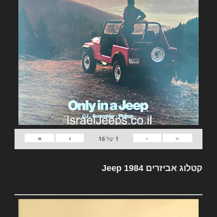
»
›
‹
«
1
של
16
קטלוג אביזרים Jeep 1984