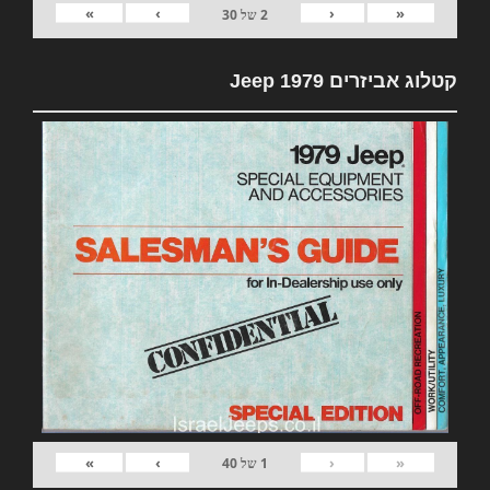
»
›
‹
«
2
של
30
קטלוג אביזרים 1979 Jeep
»
›
‹
«
1
של
40