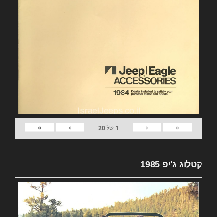
»
›
‹
«
1
של
20
קטלוג ג'יפ 1985