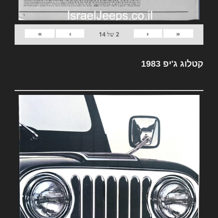
»
›
‹
«
2
של
14
קטלוג ג'יפ 1983