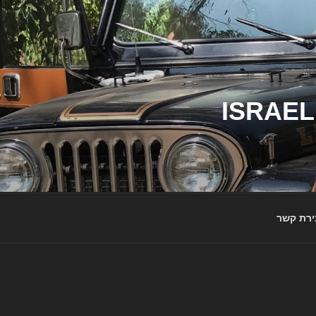
ג'יפי ישראל – הבית לג'יפאים ולמותג ג'יפ | ISRAEL
ירת קשר