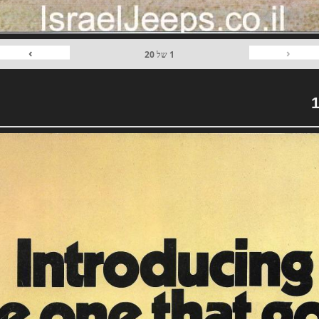
›
‹
1
של
20