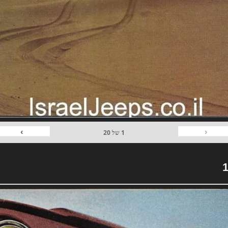
›
‹
1
של
20