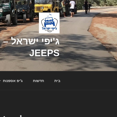
דילוג
לתוכן
JEEPS
בית
חדשות
ג'יפ אספנות