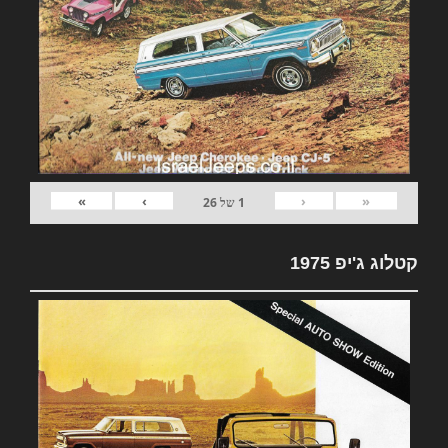
»
›
‹
«
1
של
26
קטלוג ג'יפ 1975