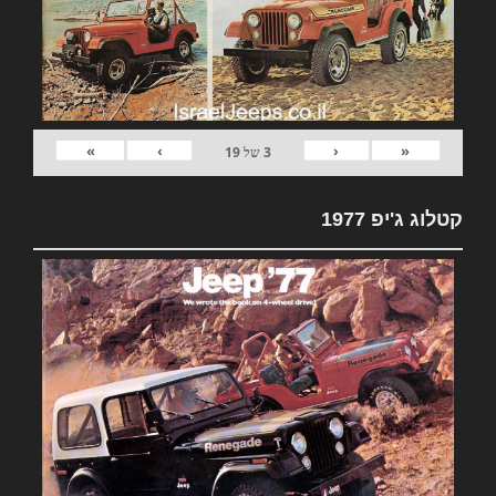
»
›
‹
«
3
של
19
קטלוג ג'יפ 1977