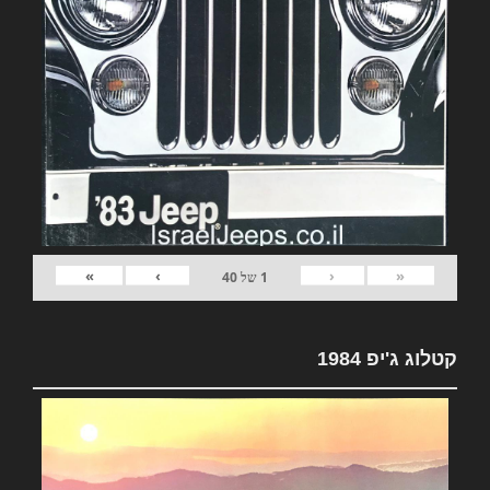
»
›
‹
«
1
של
40
קטלוג ג'יפ 1984