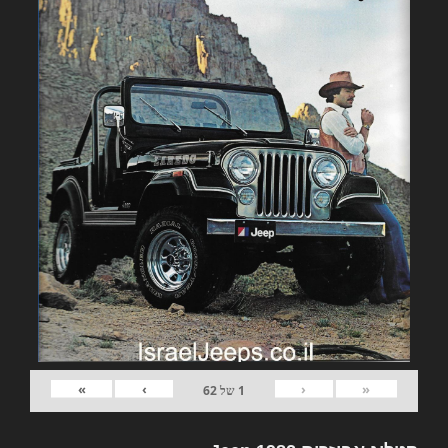
»
›
‹
«
1
של
62