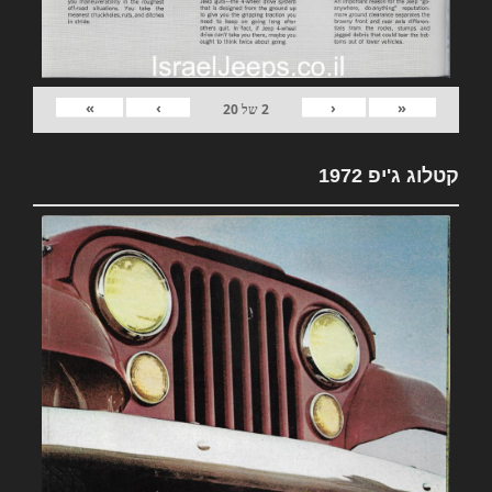
»
›
‹
«
2
של
20
קטלוג ג'יפ 1972