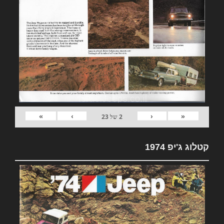
»
›
‹
«
2
של
23
קטלוג ג'יפ 1974