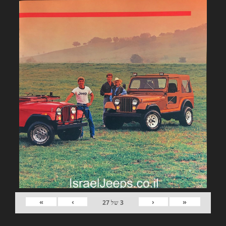
»
›
‹
«
3
של
27