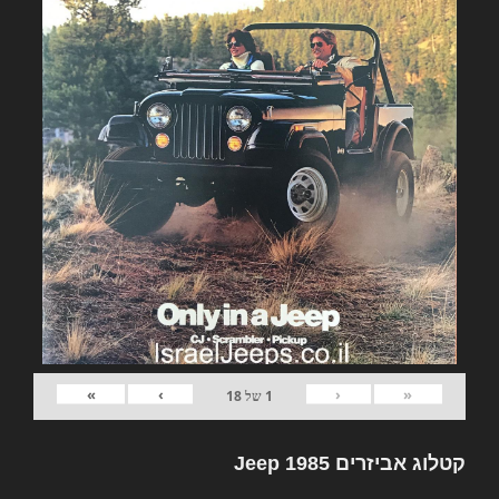
»
›
‹
«
1
של
18
קטלוג אביזרים Jeep 1985