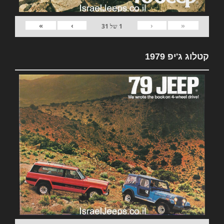
»
›
‹
«
1
של
31
קטלוג ג'יפ 1979