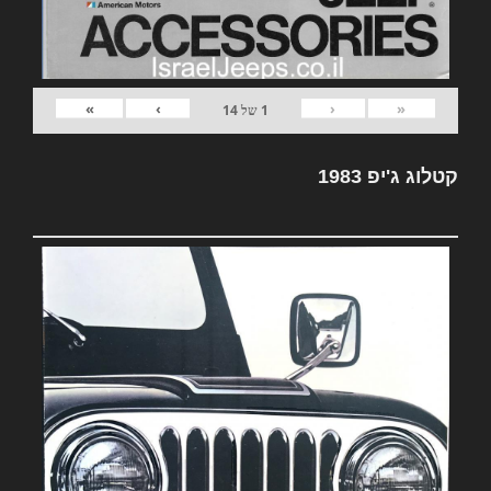
»
›
‹
«
1
של
14
קטלוג ג'יפ 1983