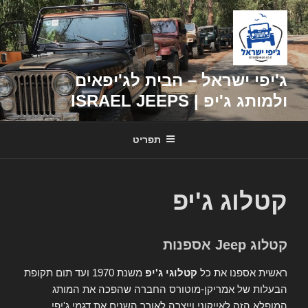
דילוג
לתוכן
ג'יפי ישראל – הבית לג'יפאים
ולמותג ג'יפ | ISRAEL JEEPS
תפריט
קטלוג ג'יפ
קטלוג Jeep אספנות
ראשית אספנו את כל
קטלוגי ג'יפ
משנת 1970 ועד תום תקופת
הבעלות של אמריקן-מוטורס החברה שהפכה את המותג
המופלא הזה לאייקוני וייצרה לאורך השנים את דגמי ג'יפי