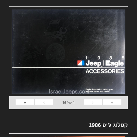
»
›
‹
«
1
של
16
קטלוג ג'יפ 1986