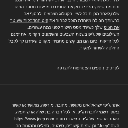
וחתימת שיפוץ הג'יפ בדוק את המפרט
במפענח מספר הזיהוי
שלנו,לאחר מכן תוכל לעיין
בקטלוג הצבעים
ולבסוף אם
ברשותך חבילה מיוחדת תוכל לבחור את
קיט המדבקות שעיטר
את הג'יפ
שלך כשירד מפס הייצור לפני כמה עשורים..
השילובים של ג'יפ בשנות השבעים והשמונים הקדימו את זמנם
לכל הדעות וכיום הם מבוקשים מתמיד! מקווים שעזרנו לך לקבל
החלטה לשחזר למקור.
לפרטים נוספים והצטרפות
לחצו פה
אתר ג'יפי ישראל אינו מקושר, מחובר, מורשה, מאושר או קשור
באופן רשמי לחברת ג'יפ, או לכל חברה בת שלה או שותפיה.
האתר הרשמי של ג'יפ נמצא בכתובת https://www.jeep.com.
השם "Jeep" וכן שמות קשורים, סימנים, סמלים ותמונות הם