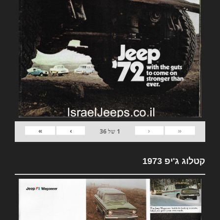
»
›
‹
«
1
של
36
קטלוג ג'יפ 1973