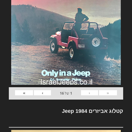
»
›
‹
«
1
של
16
קטלוג אביזרים Jeep 1984