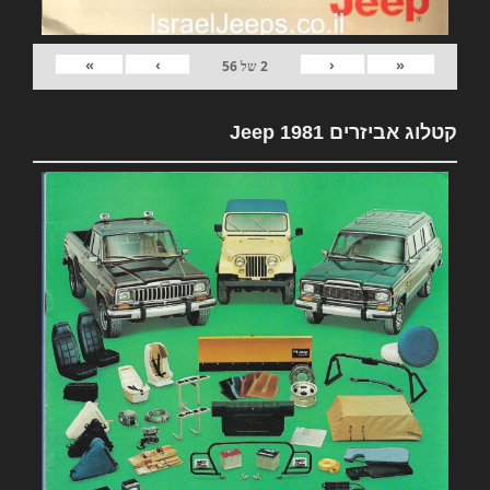
»
›
‹
«
2
של
56
קטלוג אביזרים 1981 Jeep