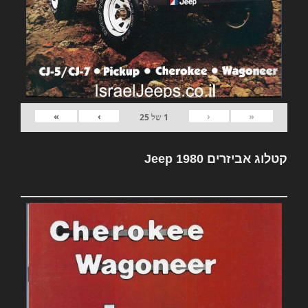
»
›
‹
«
1
של
25
קטלוג אביזרים Jeep 1980