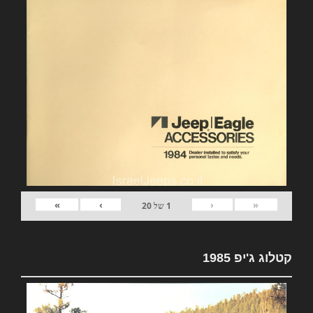
»
›
‹
«
1
של
20
קטלוג ג'יפ 1985