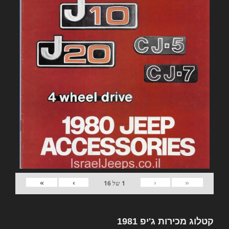
»
›
‹
«
1
של
16
קטלוג מכירות ג'יפ 1981