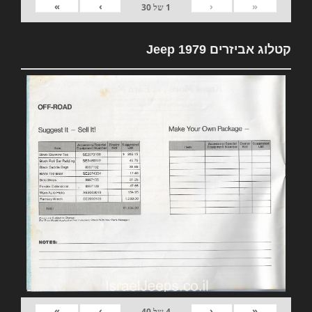
»
›
‹
«
1
של
30
קטלוג אביזרים 1979 Jeep
»
›
‹
«
4
של
40