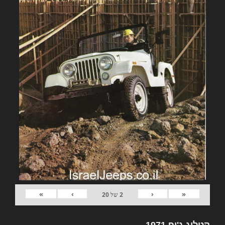
»
›
‹
«
2
של
20