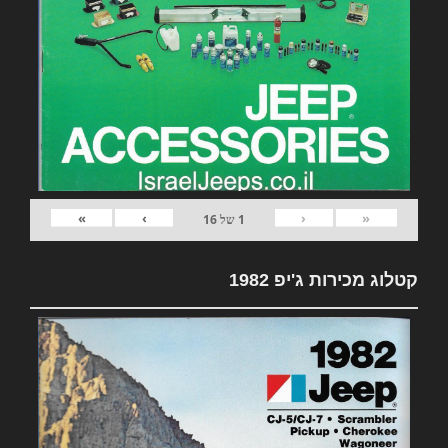
»
›
‹
«
1
של
16
קטלוג מכירות ג'יפ 1982