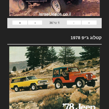
»
›
‹
«
1
של
36
קטלוג ג'יפ 1978