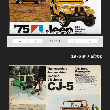
»
›
‹
«
1
של
19
קטלוג ג'יפ 1976