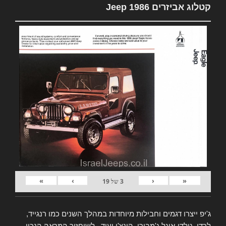
קטלוג אביזרים Jeep 1986
»
›
‹
«
3
של
19
ג'יפ ייצרו דגמים וחבילות מיוחדות במהלך השנים כמו רנגייד,
לרדו, גולדן-איגל ג'מבורי, הונצ'ו ועוד.. לשיחזור המראה הנכון