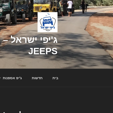
דילוג
לתוכן
JEEPS
בית
חדשות
ג'יפ אספנות