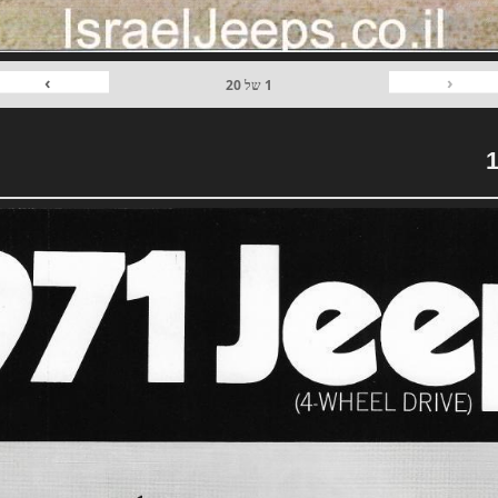
›
‹
1
של
20