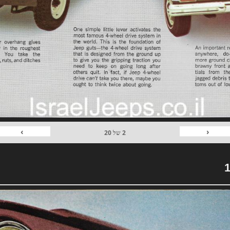
›
‹
2
של
20