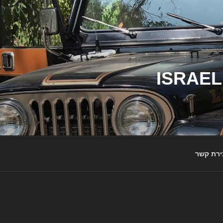
ג'יפי ישראל – הבית לג'יפאים ולמותג ג'יפ | ISRAEL
ירת קשר