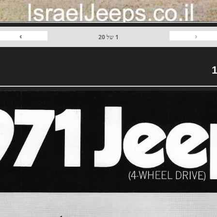
›
‹
1
של
20