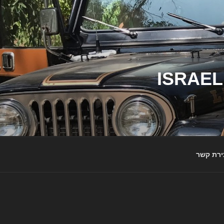
ג'יפי ישראל – הבית לג'יפאים ולמותג ג'יפ | ISRAEL
ירת קשר