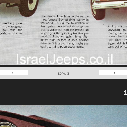
›
‹
2
של
20