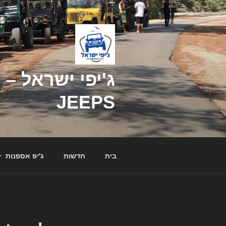
דילוג
לתוכן
JEEPS
בית
חדשות
ג'יפ אספנות