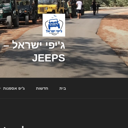
דילוג
לתוכן
JEEPS
בית
חדשות
ג'יפ אספנות