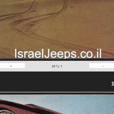
›
‹
1
של
20