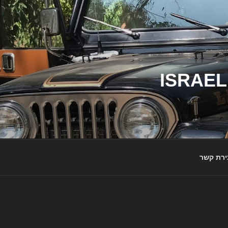
ג'יפי ישראל – הבית לג'יפאים ולמותג ג'יפ | ISRAEL
ירת קשר