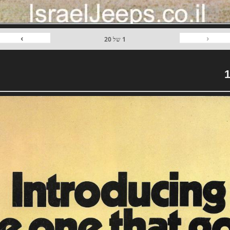
›
‹
1
של
20