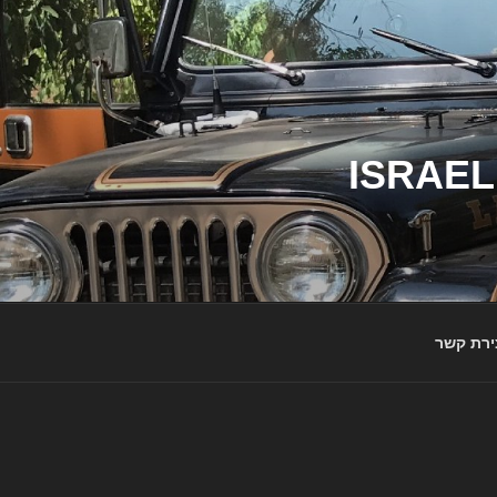
ג'יפי ישראל – הבית לג'יפאים ולמותג ג'יפ | ISRAEL
ירת קשר