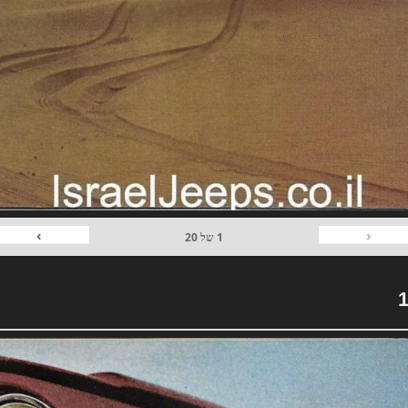
›
‹
1
של
20