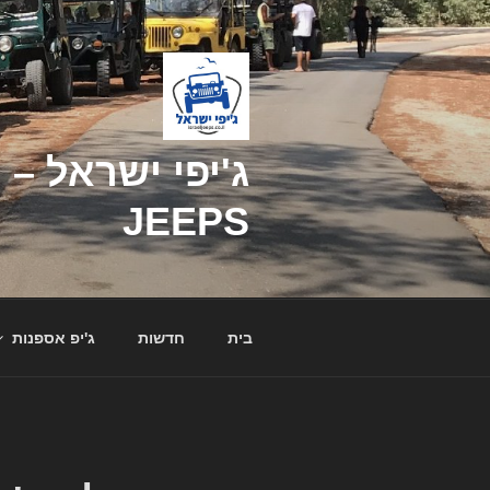
דילוג
לתוכן
JEEPS
בית
חדשות
ג'יפ אספנות