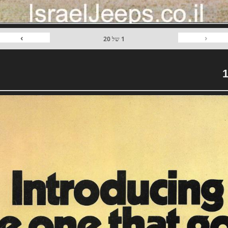
›
‹
1
של
20