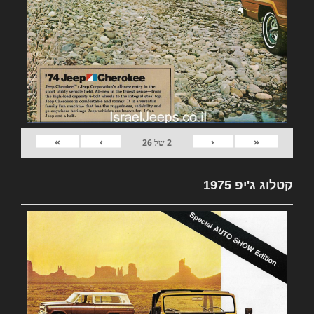
»
›
‹
«
2
של
26
קטלוג ג'יפ 1975