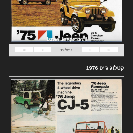
»
›
‹
«
1
של
19
קטלוג ג'יפ 1976