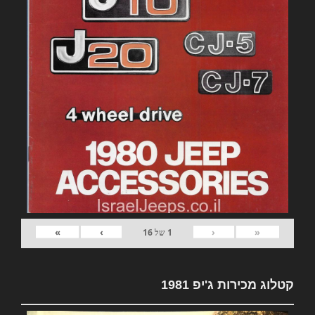
»
›
‹
«
1
של
16
קטלוג מכירות ג'יפ 1981