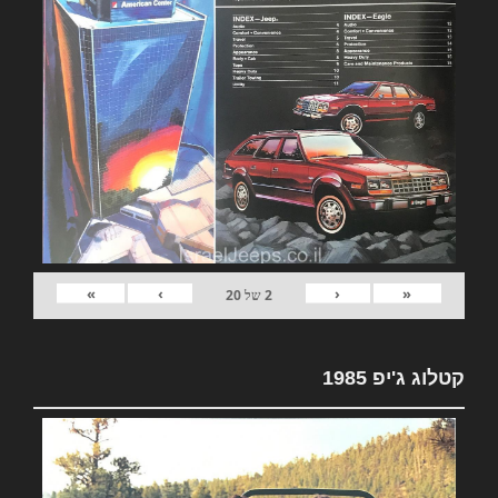
»
›
‹
«
2
של
20
קטלוג ג'יפ 1985