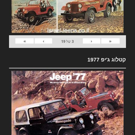
»
›
‹
«
3
של
19
קטלוג ג'יפ 1977