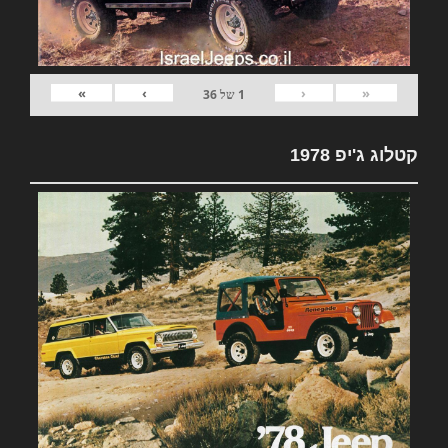
»
›
‹
«
1
של
36
קטלוג ג'יפ 1978