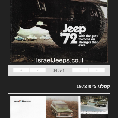
»
›
‹
«
1
של
36
קטלוג ג'יפ 1973