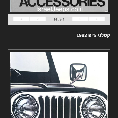
»
›
‹
«
1
של
14
קטלוג ג'יפ 1983