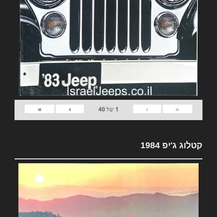
»
›
‹
«
1
של
40
קטלוג ג'יפ 1984