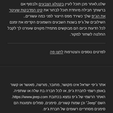
שלנו,לאחר מכן תוכל לעיין
בקטלוג הצבעים
ולבסוף אם
ברשותך חבילה מיוחדת תוכל לבחור את
קיט המדבקות שעיטר
את הג'יפ
שלך כשירד מפס הייצור לפני כמה עשורים..
השילובים של ג'יפ בשנות השבעים והשמונים הקדימו את זמנם
לכל הדעות וכיום הם מבוקשים מתמיד! מקווים שעזרנו לך לקבל
החלטה לשחזר למקור.
לפרטים נוספים והצטרפות
לחצו פה
אתר ג'יפי ישראל אינו מקושר, מחובר, מורשה, מאושר או קשור
באופן רשמי לחברת ג'יפ, או לכל חברה בת שלה או שותפיה.
האתר הרשמי של ג'יפ נמצא בכתובת https://www.jeep.com.
השם "Jeep" וכן שמות קשורים, סימנים, סמלים ותמונות הם
סימנים מסחריים רשומים של חברת ג'יפ.