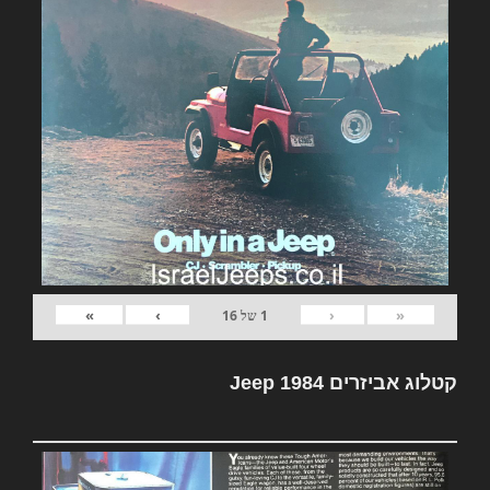
»
›
‹
«
1
של
16
קטלוג אביזרים Jeep 1984