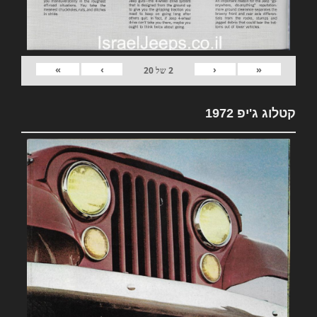
»
›
‹
«
2
של
20
קטלוג ג'יפ 1972