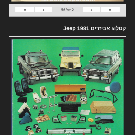
»
›
‹
«
2
של
56
קטלוג אביזרים 1981 Jeep