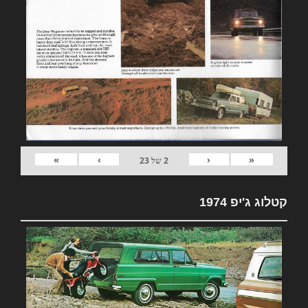
»
›
‹
«
2
של
23
קטלוג ג'יפ 1974