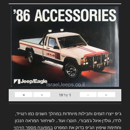
»
›
‹
«
1
של
19
ג'יפ ייצרו דגמים וחבילות מיוחדות במהלך השנים כמו רנגייד,
לרדו, גולדן-איגל ג'מבורי, הונצ'ו ועוד.. לשיחזור המראה הנכון
וחתימת שיפוץ הג'יפ בדוק את המפרט
במפענח מספר הזיהוי