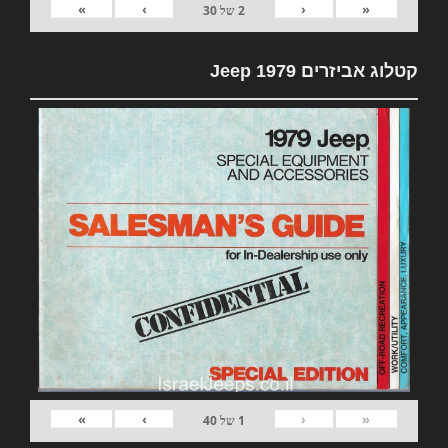
»
›
‹
«
2
של
30
קטלוג אביזרים 1979 Jeep
»
›
‹
«
1
של
40