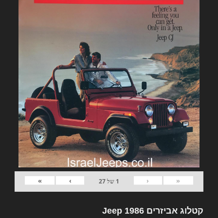
»
›
‹
«
1
של
27
קטלוג אביזרים Jeep 1986