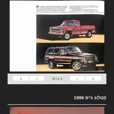
»
›
‹
«
2
של
16
קטלוג ג'יפ 1986