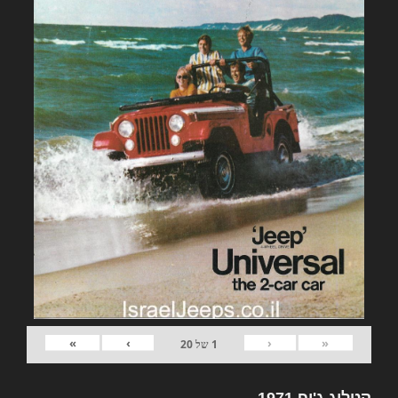
»
›
‹
«
1
של
20