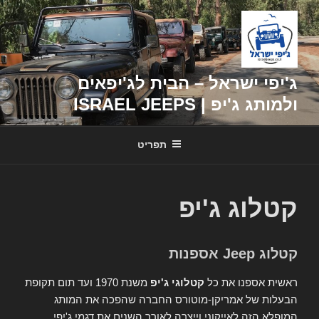
דילוג
לתוכן
ג'יפי ישראל – הבית לג'יפאים
ולמותג ג'יפ | ISRAEL JEEPS
תפריט
קטלוג ג'יפ
קטלוג Jeep אספנות
ראשית אספנו את כל
קטלוגי ג'יפ
משנת 1970 ועד תום תקופת
הבעלות של אמריקן-מוטורס החברה שהפכה את המותג
המופלא הזה לאייקוני וייצרה לאורך השנים את דגמי ג'יפי