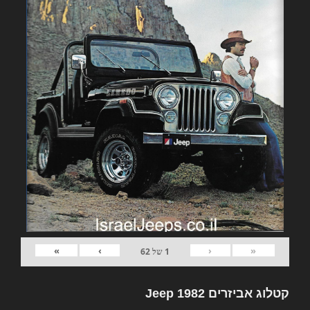
»
›
‹
«
1
של
62
קטלוג אביזרים 1982 Jeep