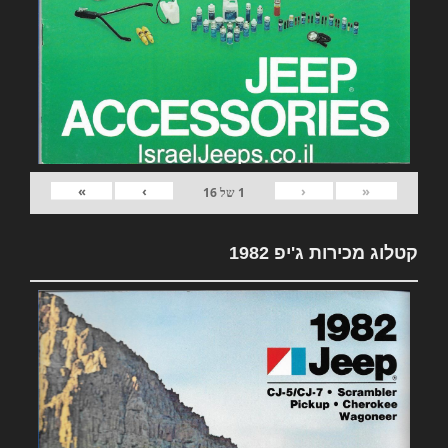
»
›
‹
«
1
של
16
קטלוג מכירות ג'יפ 1982