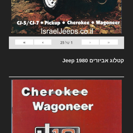
»
›
‹
«
1
של
25
קטלוג אביזרים Jeep 1980