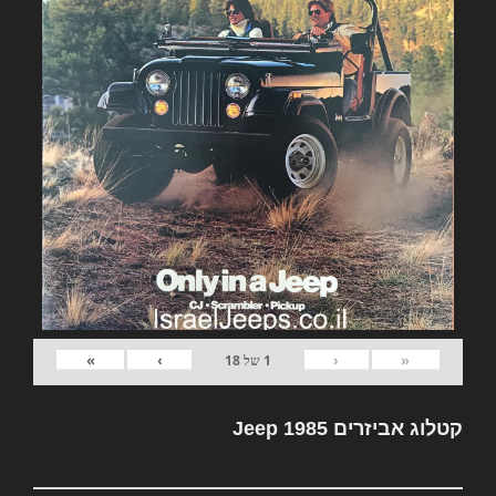
»
›
‹
«
1
של
18
קטלוג אביזרים Jeep 1985