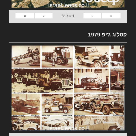
»
›
‹
«
1
של
31
קטלוג ג'יפ 1979