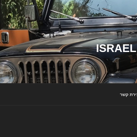
ג'יפי ישראל – הבית לג'יפאים ולמותג ג'יפ | ISRAEL
ירת קשר