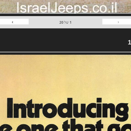
›
‹
1
של
20