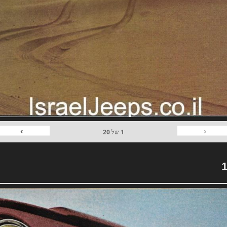
›
‹
1
של
20