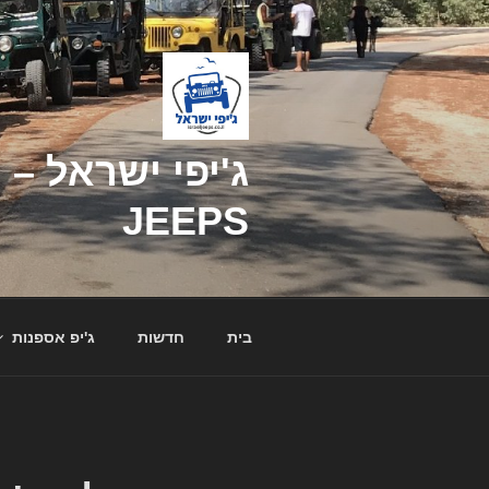
דילוג
לתוכן
JEEPS
בית
חדשות
ג'יפ אספנות