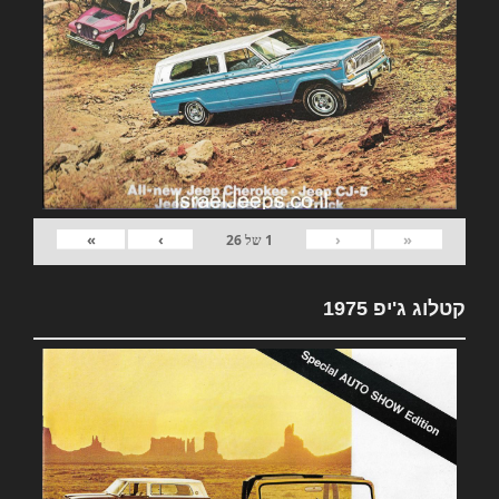
»
›
‹
«
1
של
26
קטלוג ג'יפ 1975