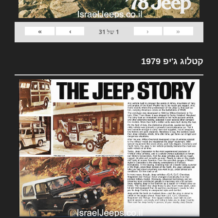
»
›
‹
«
1
של
31
קטלוג ג'יפ 1979