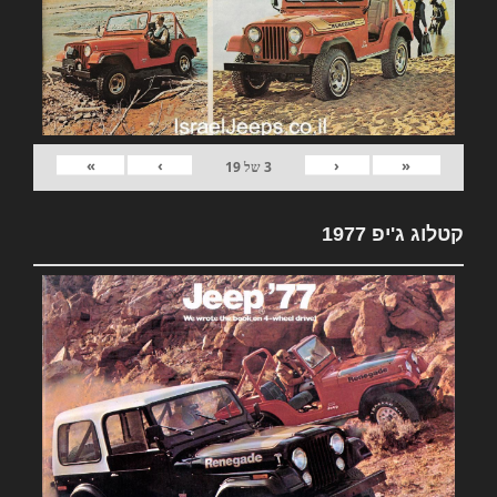
»
›
‹
«
3
של
19
קטלוג ג'יפ 1977