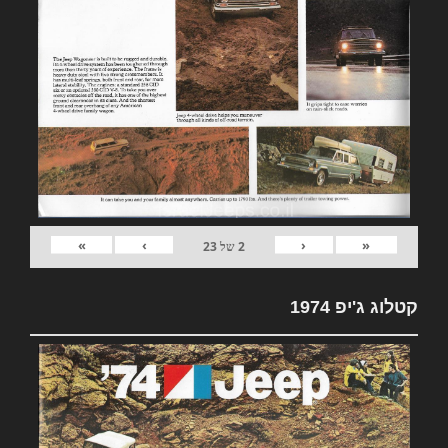
»
›
‹
«
2
של
23
קטלוג ג'יפ 1974