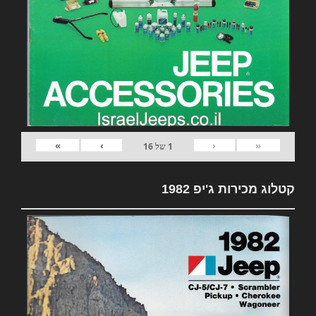
»
›
‹
«
1
של
16
קטלוג מכירות ג'יפ 1982