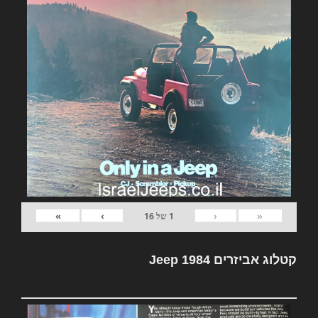
»
›
‹
«
1
של
16
קטלוג אביזרים Jeep 1984