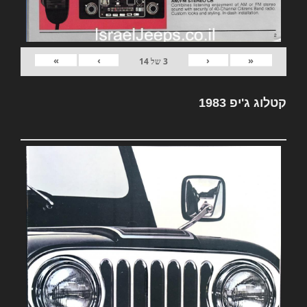
»
›
‹
«
3
של
14
קטלוג ג'יפ 1983