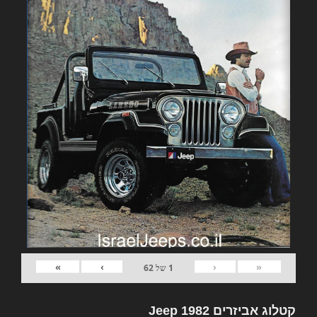
»
›
‹
«
1
של
62
קטלוג אביזרים 1982 Jeep