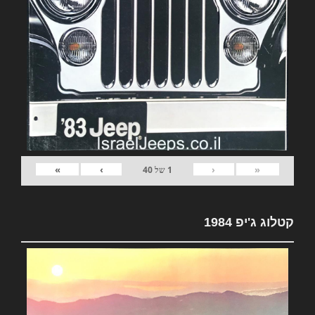
»
›
‹
«
1
של
40
קטלוג ג'יפ 1984