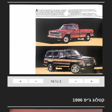
»
›
‹
«
2
של
16
קטלוג ג'יפ 1986