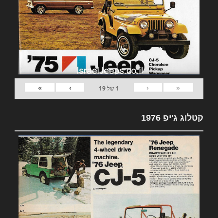
»
›
‹
«
1
של
19
קטלוג ג'יפ 1976