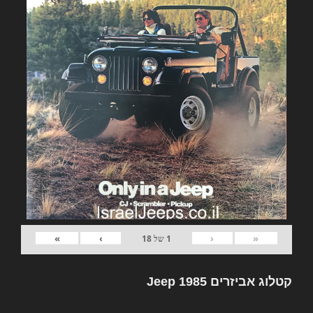
»
›
‹
«
1
של
18
קטלוג אביזרים Jeep 1985