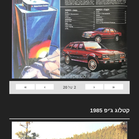
»
›
‹
«
2
של
20
קטלוג ג'יפ 1985