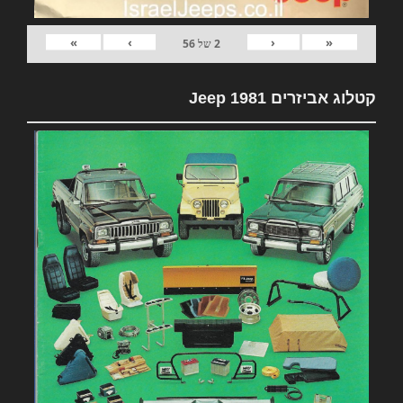
»
›
‹
«
2
של
56
קטלוג אביזרים 1981 Jeep