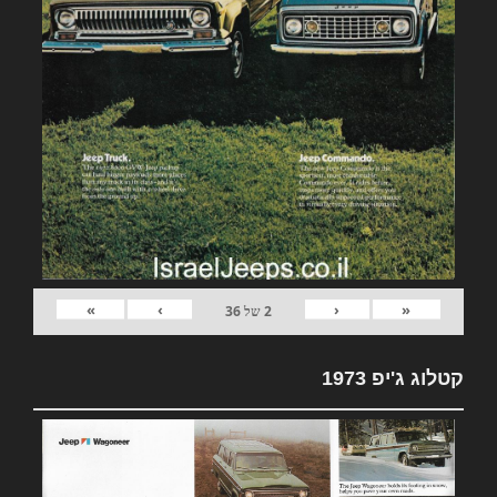
»
›
‹
«
2
של
36
קטלוג ג'יפ 1973