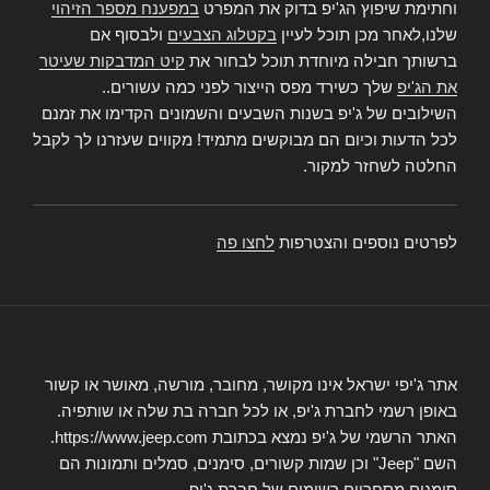
וחתימת שיפוץ הג'יפ בדוק את המפרט
במפענח מספר הזיהוי
שלנו,לאחר מכן תוכל לעיין
בקטלוג הצבעים
ולבסוף אם
ברשותך חבילה מיוחדת תוכל לבחור את
קיט המדבקות שעיטר
את הג'יפ
שלך כשירד מפס הייצור לפני כמה עשורים..
השילובים של ג'יפ בשנות השבעים והשמונים הקדימו את זמנם
לכל הדעות וכיום הם מבוקשים מתמיד! מקווים שעזרנו לך לקבל
החלטה לשחזר למקור.
לפרטים נוספים והצטרפות
לחצו פה
אתר ג'יפי ישראל אינו מקושר, מחובר, מורשה, מאושר או קשור
באופן רשמי לחברת ג'יפ, או לכל חברה בת שלה או שותפיה.
האתר הרשמי של ג'יפ נמצא בכתובת https://www.jeep.com.
השם "Jeep" וכן שמות קשורים, סימנים, סמלים ותמונות הם
סימנים מסחריים רשומים של חברת ג'יפ.