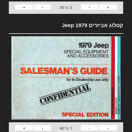
»
›
‹
«
3
של
30
קטלוג אביזרים 1979 Jeep
»
›
‹
«
1
של
40