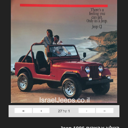
»
›
‹
«
1
של
27