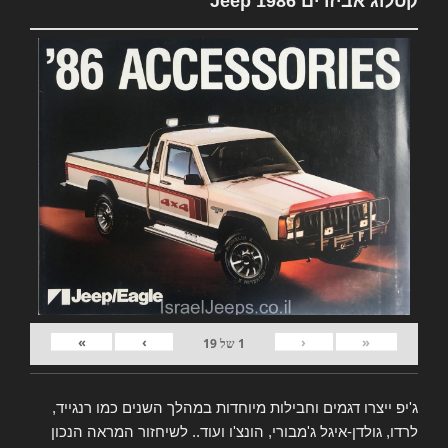
קטלוג אביזרים Jeep 1986
»
›
‹
«
1
של
19
ג'יפ ייצרו דגמים וחבילות מיוחדות במהלך השנים כמו רנגייד,
לרדו, גולדן-איגל ג'מבורי, הונצ'ו ועוד.. לשיחזור המראה הנכון