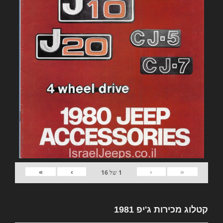
»
›
‹
«
1
של
16
קטלוג מכירות ג'יפ 1981