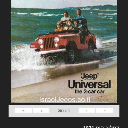
»
›
‹
«
1
של
20