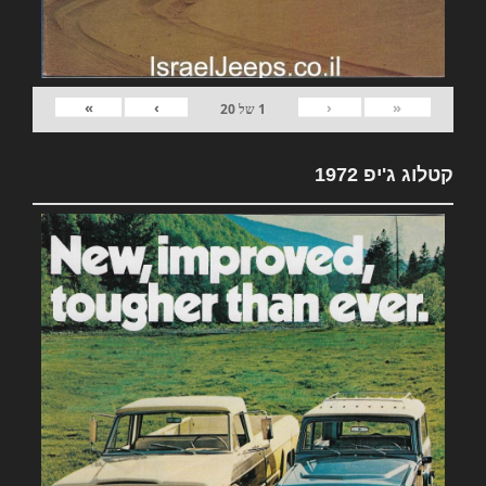
»
›
‹
«
1
של
20
קטלוג ג'יפ 1972