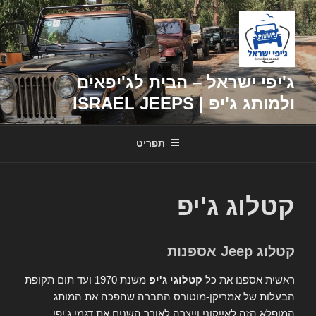
דילוג
לתוכן
ג'יפי ישראל – הבית לג'יפאים
ולמותג ג'יפ | ISRAEL JEEPS
תפריט
קטלוג ג'יפ
קטלוג Jeep אספנות
ראשית אספנו את כל
קטלוגי ג'יפ
משנת 1970 ועד תום תקופת
הבעלות של אמריקן-מוטורס החברה שהפכה את המותג
המופלא הזה לאייקוני וייצרה לאורך השנים את דגמי ג'יפי