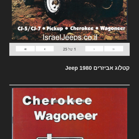
»
›
‹
«
1
של
25
קטלוג אביזרים Jeep 1980