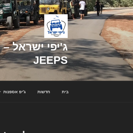
דילוג
לתוכן
JEEPS
בית
חדשות
ג'יפ אספנות