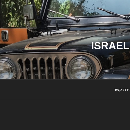
ג'יפי ישראל – הבית לג'יפאים ולמותג ג'יפ | ISRAEL
ירת קשר