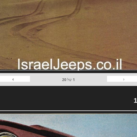
›
‹
1
של
20