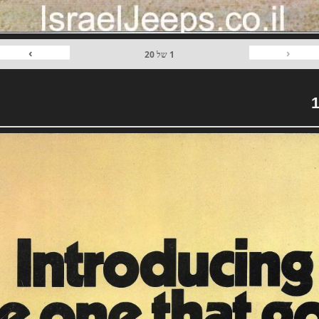
›
‹
1
של
20