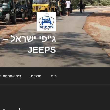
דילוג
לתוכן
JEEPS
בית
חדשות
ג'יפ אספנות