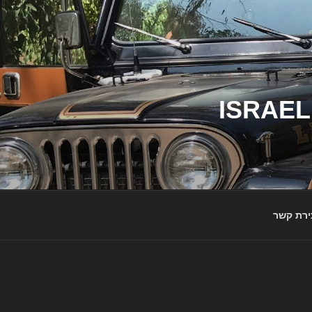
ג'יפי ישראל – הבית לג'יפאים ולמותג ג'יפ | ISRAEL
ירת קשר