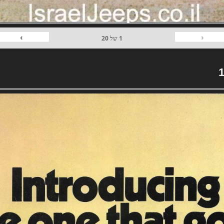
›
‹
1
של
20