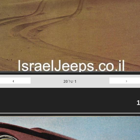
›
‹
1
של
20