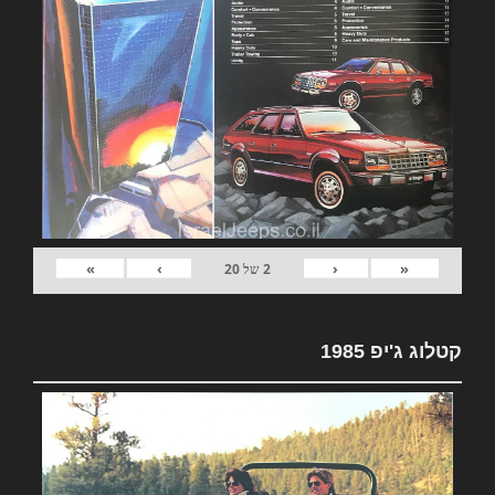
»
›
‹
«
2
של
20
קטלוג ג'יפ 1985