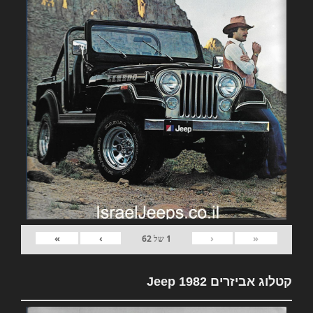
»
›
‹
«
1
של
62
קטלוג אביזרים 1982 Jeep