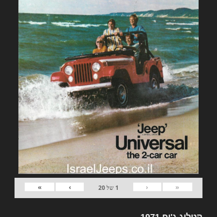
»
›
‹
«
1
של
20