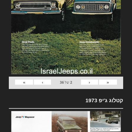
»
›
‹
«
2
של
36
קטלוג ג'יפ 1973