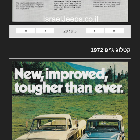
»
›
‹
«
3
של
20
קטלוג ג'יפ 1972