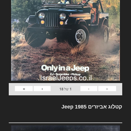
»
›
‹
«
1
של
18
קטלוג אביזרים Jeep 1985