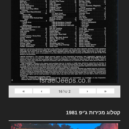
»
›
‹
«
2
של
16
קטלוג מכירות ג'יפ 1981