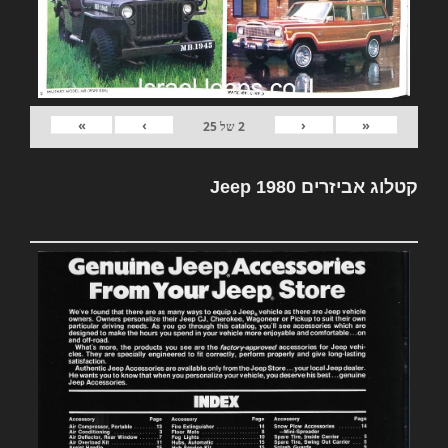
»
›
‹
«
2
של
25
קטלוג אביזרים Jeep 1980