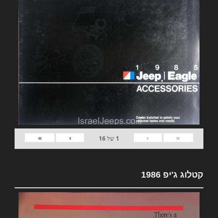
»
›
‹
«
1
של
16
קטלוג ג'יפ 1986