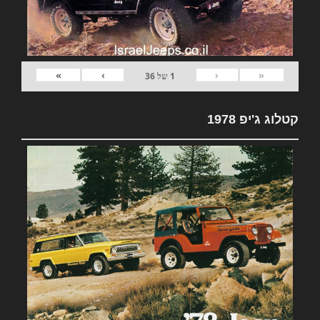
»
›
‹
«
1
של
36
קטלוג ג'יפ 1978