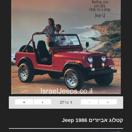
»
›
‹
«
1
של
27
קטלוג אביזרים Jeep 1986