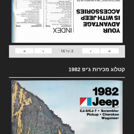
»
›
‹
«
2
של
16
קטלוג מכירות ג'יפ 1982