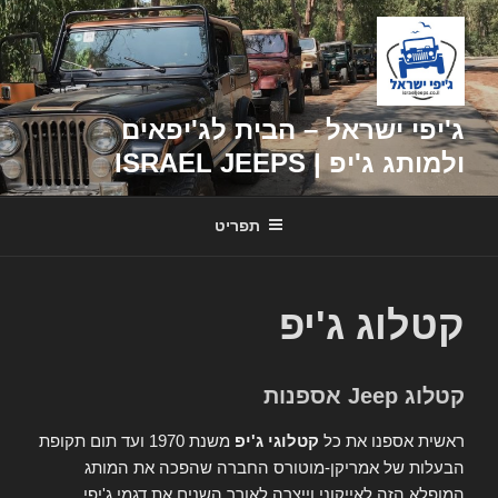
דילוג
לתוכן
ג'יפי ישראל – הבית לג'יפאים
ולמותג ג'יפ | ISRAEL JEEPS
תפריט
קטלוג ג'יפ
קטלוג Jeep אספנות
ראשית אספנו את כל
קטלוגי ג'יפ
משנת 1970 ועד תום תקופת
הבעלות של אמריקן-מוטורס החברה שהפכה את המותג
המופלא הזה לאייקוני וייצרה לאורך השנים את דגמי ג'יפי