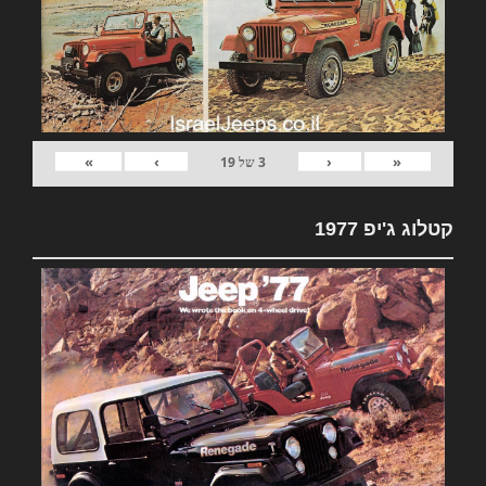
»
›
‹
«
3
של
19
קטלוג ג'יפ 1977