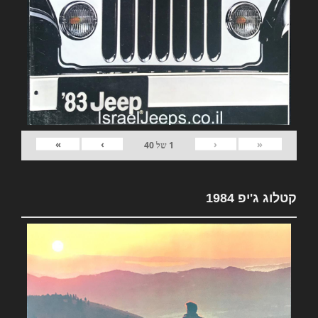
»
›
‹
«
1
של
40
קטלוג ג'יפ 1984