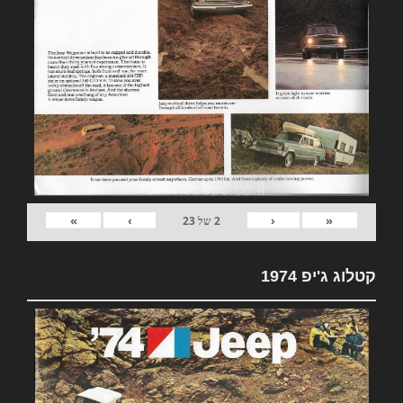
»
›
‹
«
2
של
23
קטלוג ג'יפ 1974