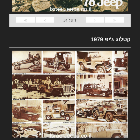
»
›
‹
«
1
של
31
קטלוג ג'יפ 1979