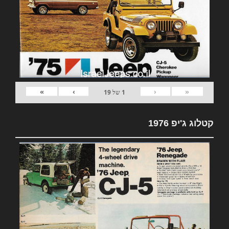
»
›
‹
«
1
של
19
קטלוג ג'יפ 1976