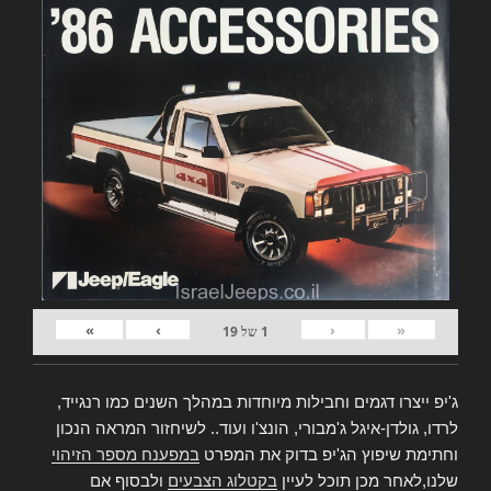
»
›
‹
«
1
של
19
ג'יפ ייצרו דגמים וחבילות מיוחדות במהלך השנים כמו רנגייד,
לרדו, גולדן-איגל ג'מבורי, הונצ'ו ועוד.. לשיחזור המראה הנכון
וחתימת שיפוץ הג'יפ בדוק את המפרט
במפענח מספר הזיהוי
שלנו,לאחר מכן תוכל לעיין
בקטלוג הצבעים
ולבסוף אם