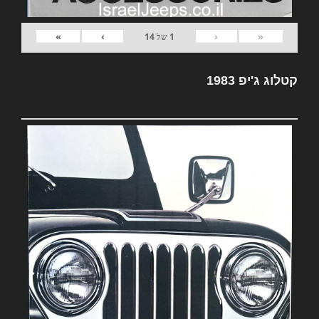
»
›
‹
«
1
של
14
קטלוג ג'יפ 1983