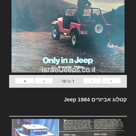
»
›
‹
«
1
של
16
קטלוג אביזרים Jeep 1984