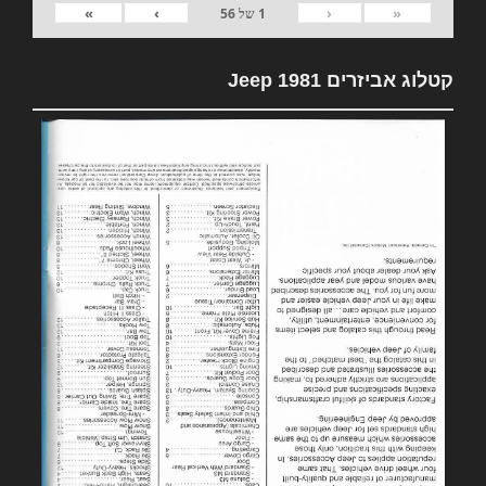
»
›
‹
«
1
של
56
קטלוג אביזרים 1981 Jeep