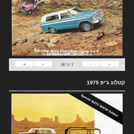
»
›
‹
«
1
של
26
קטלוג ג'יפ 1975