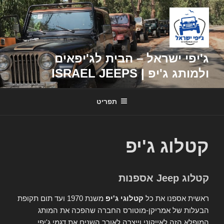
דילוג
לתוכן
ג'יפי ישראל – הבית לג'יפאים
ולמותג ג'יפ | ISRAEL JEEPS
תפריט
קטלוג ג'יפ
קטלוג Jeep אספנות
ראשית אספנו את כל
קטלוגי ג'יפ
משנת 1970 ועד תום תקופת
הבעלות של אמריקן-מוטורס החברה שהפכה את המותג
המופלא הזה לאייקוני וייצרה לאורך השנים את דגמי ג'יפי