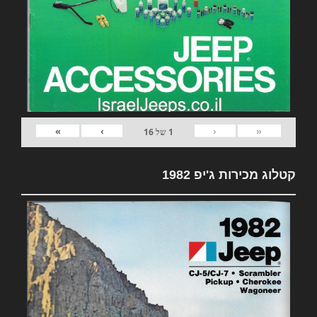
»
›
‹
«
1
של
16
קטלוג מכירות ג'יפ 1982