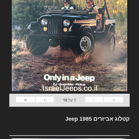
»
›
‹
«
1
של
18
קטלוג אביזרים Jeep 1985