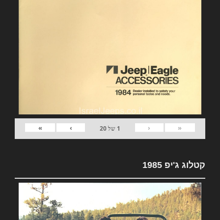
»
›
‹
«
1
של
20
קטלוג ג'יפ 1985