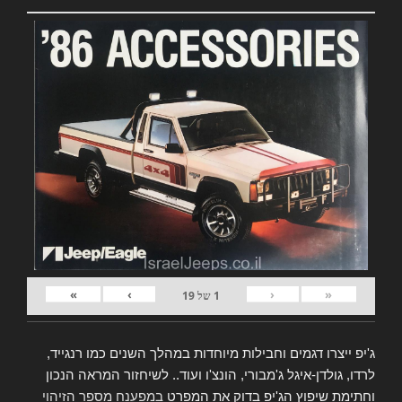
»
›
‹
«
1
של
19
ג'יפ ייצרו דגמים וחבילות מיוחדות במהלך השנים כמו רנגייד,
לרדו, גולדן-איגל ג'מבורי, הונצ'ו ועוד.. לשיחזור המראה הנכון
וחתימת שיפוץ הג'יפ בדוק את המפרט
במפענח מספר הזיהוי