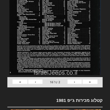
»
›
‹
«
2
של
16
קטלוג מכירות ג'יפ 1981