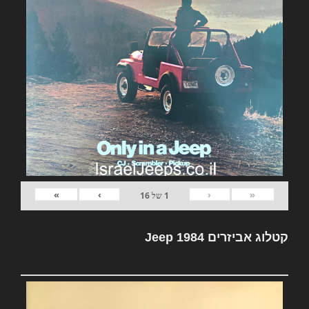
»
›
‹
«
1
של
16
קטלוג אביזרים Jeep 1984