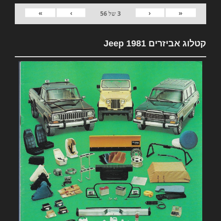
»
›
‹
«
3
של
56
קטלוג אביזרים 1981 Jeep