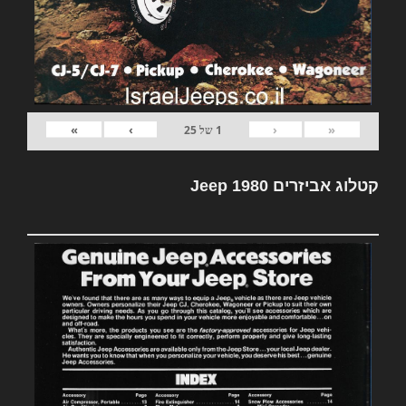
»
›
‹
«
1
של
25
קטלוג אביזרים Jeep 1980