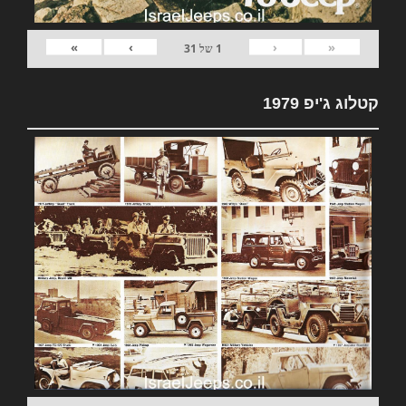
»
›
‹
«
1
של
31
קטלוג ג'יפ 1979