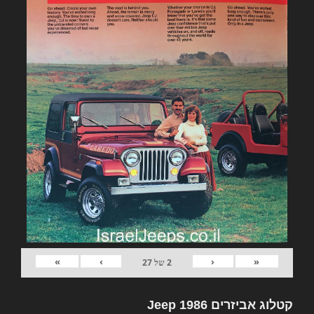
»
›
‹
«
2
של
27
קטלוג אביזרים Jeep 1986