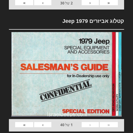
»
›
‹
«
2
של
30
קטלוג אביזרים 1979 Jeep
»
›
‹
«
1
של
40