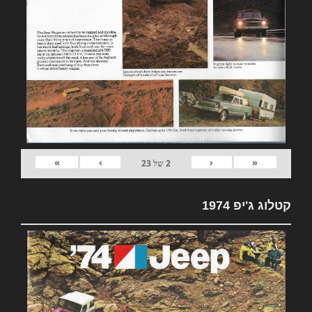
»
›
‹
«
2
של
23
קטלוג ג'יפ 1974