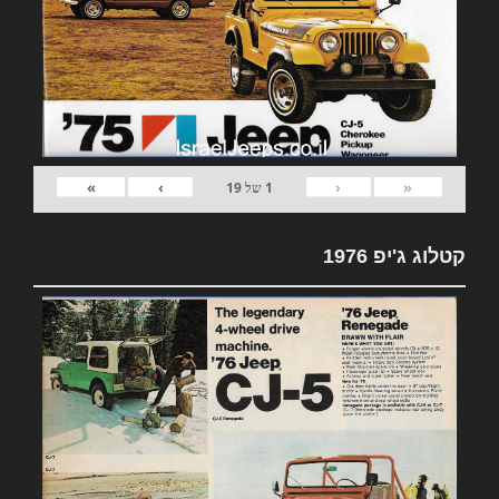
»
›
‹
«
1
של
19
קטלוג ג'יפ 1976