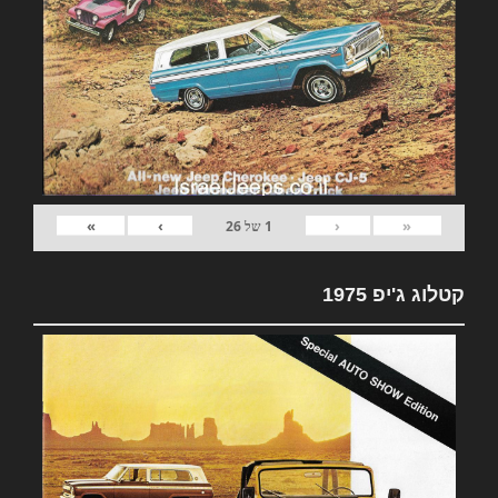
»
›
‹
«
1
של
26
קטלוג ג'יפ 1975