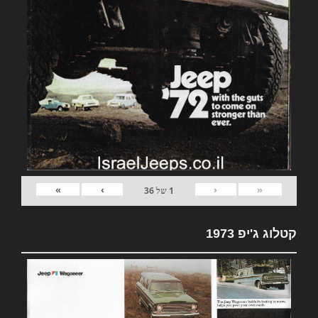
»
›
‹
«
1
של
36
קטלוג ג'יפ 1973