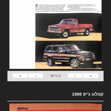
»
›
‹
«
2
של
16
קטלוג ג'יפ 1986