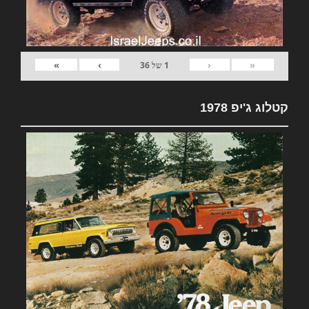
»
›
‹
«
1
של
36
קטלוג ג'יפ 1978