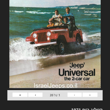
»
›
‹
«
1
של
20