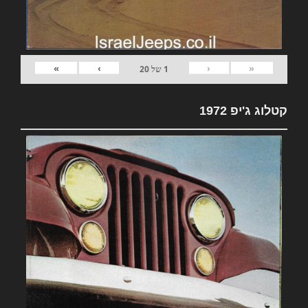
»
›
‹
«
1
של
20
קטלוג ג'יפ 1972