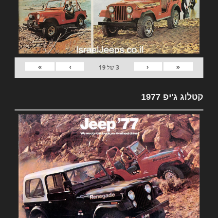
»
›
‹
«
3
של
19
קטלוג ג'יפ 1977