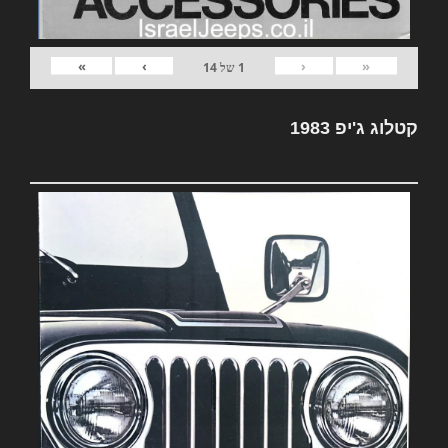
»
›
‹
«
1
של
14
קטלוג ג'יפ 1983