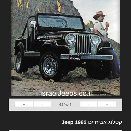
»
›
‹
«
1
של
62
קטלוג אביזרים 1982 Jeep