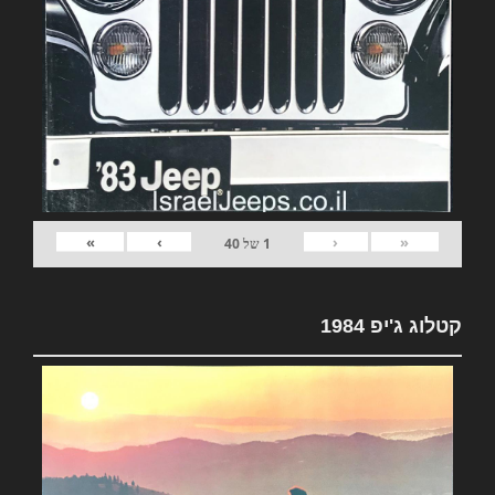
»
›
‹
«
1
של
40
קטלוג ג'יפ 1984