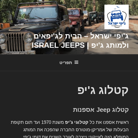
דילוג
לתוכן
ג'יפי ישראל – הבית לג'יפאים
ולמותג ג'יפ | ISRAEL JEEPS
תפריט
קטלוג ג'יפ
קטלוג Jeep אספנות
ראשית אספנו את כל
קטלוגי ג'יפ
משנת 1970 ועד תום תקופת
הבעלות של אמריקן-מוטורס החברה שהפכה את המותג
המופלא הזה לאייקוני וייצרה לאורך השנים את דגמי ג'יפי