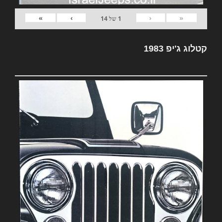
»
›
‹
«
1
של
14
קטלוג ג'יפ 1983