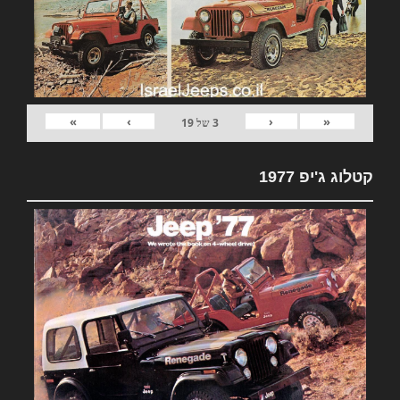
»
›
‹
«
3
של
19
קטלוג ג'יפ 1977