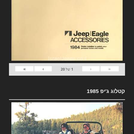
»
›
‹
«
1
של
20
קטלוג ג'יפ 1985