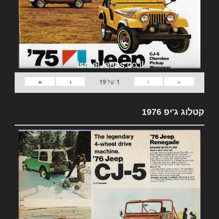
»
›
‹
«
1
של
19
קטלוג ג'יפ 1976