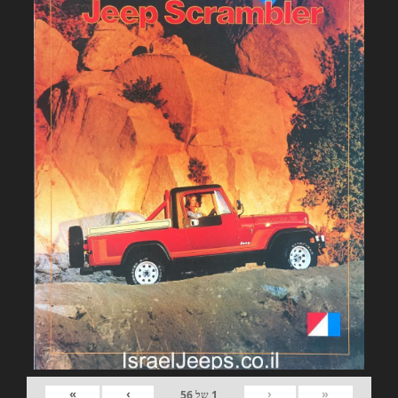
»
›
‹
«
1
של
56