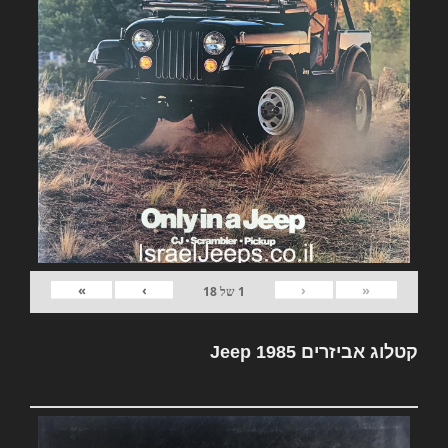
»
›
‹
«
1
של
18
קטלוג אביזרים Jeep 1985