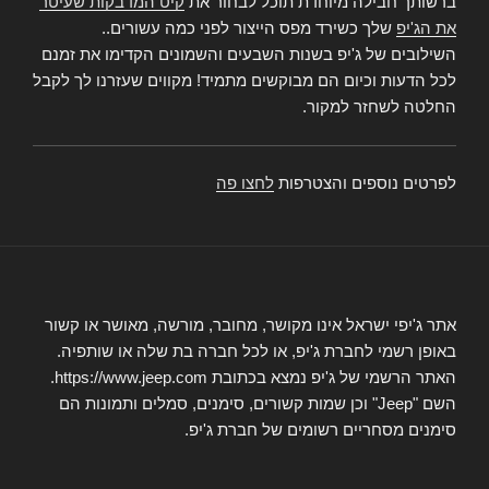
ברשותך חבילה מיוחדת תוכל לבחור את
קיט המדבקות שעיטר
את הג'יפ
שלך כשירד מפס הייצור לפני כמה עשורים..
השילובים של ג'יפ בשנות השבעים והשמונים הקדימו את זמנם
לכל הדעות וכיום הם מבוקשים מתמיד! מקווים שעזרנו לך לקבל
החלטה לשחזר למקור.
לפרטים נוספים והצטרפות
לחצו פה
אתר ג'יפי ישראל אינו מקושר, מחובר, מורשה, מאושר או קשור
באופן רשמי לחברת ג'יפ, או לכל חברה בת שלה או שותפיה.
האתר הרשמי של ג'יפ נמצא בכתובת https://www.jeep.com.
השם "Jeep" וכן שמות קשורים, סימנים, סמלים ותמונות הם
סימנים מסחריים רשומים של חברת ג'יפ.