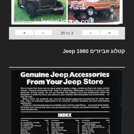
»
›
‹
«
2
של
25
קטלוג אביזרים Jeep 1980