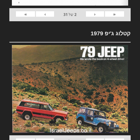
»
›
‹
«
2
של
31
קטלוג ג'יפ 1979