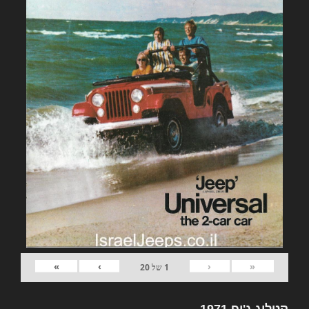
»
›
‹
«
1
של
20