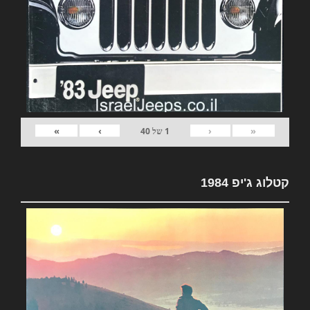
»
›
‹
«
1
של
40
קטלוג ג'יפ 1984