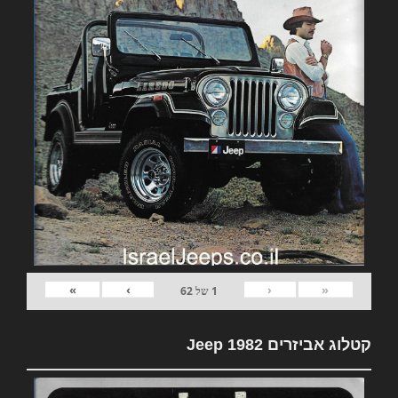
»
›
‹
«
1
של
62
קטלוג אביזרים 1982 Jeep