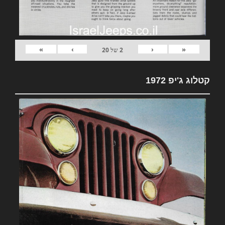
»
›
‹
«
2
של
20
קטלוג ג'יפ 1972