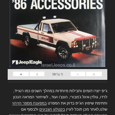
»
›
‹
«
1
של
19
ג'יפ ייצרו דגמים וחבילות מיוחדות במהלך השנים כמו רנגייד,
לרדו, גולדן-איגל ג'מבורי, הונצ'ו ועוד.. לשיחזור המראה הנכון
וחתימת שיפוץ הג'יפ בדוק את המפרט
במפענח מספר הזיהוי
שלנו,לאחר מכן תוכל לעיין
בקטלוג הצבעים
ולבסוף אם