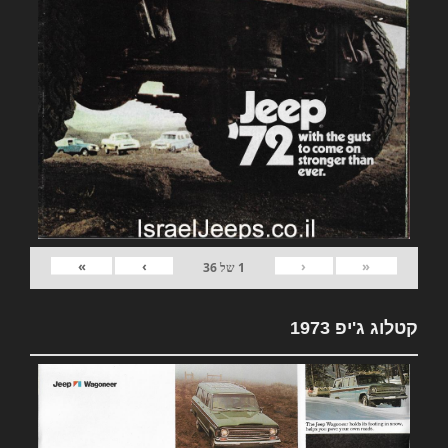
»
›
‹
«
1
של
36
קטלוג ג'יפ 1973