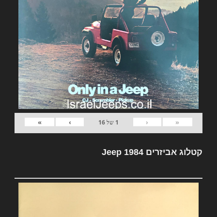
»
›
‹
«
1
של
16
קטלוג אביזרים Jeep 1984