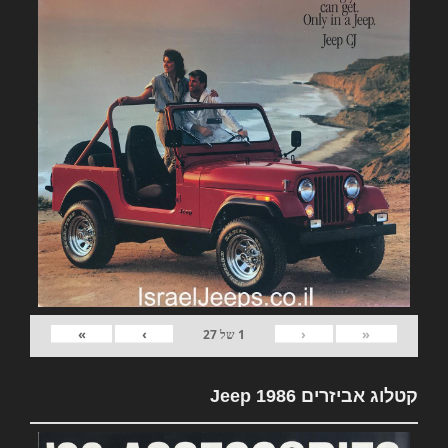
»
›
‹
«
1
של
27
קטלוג אביזרים Jeep 1986