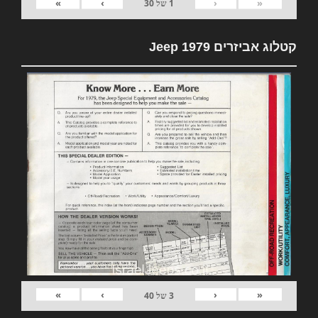
»
›
‹
«
1
של
30
קטלוג אביזרים 1979 Jeep
»
›
‹
«
3
של
40