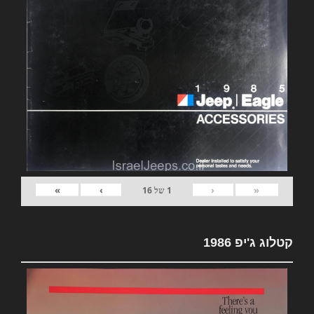
»
›
‹
«
1
של
16
קטלוג ג'יפ 1986