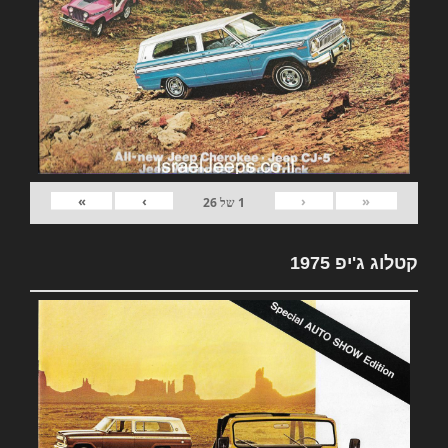
»
›
‹
«
1
של
26
קטלוג ג'יפ 1975