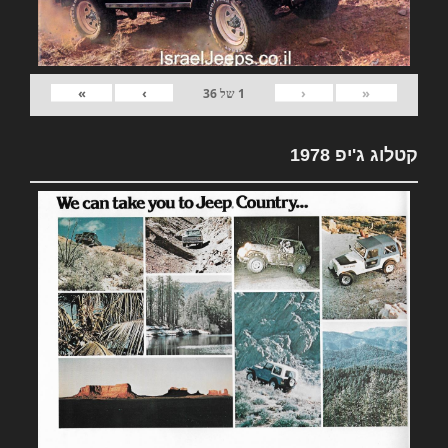
»
›
‹
«
1
של
36
קטלוג ג'יפ 1978