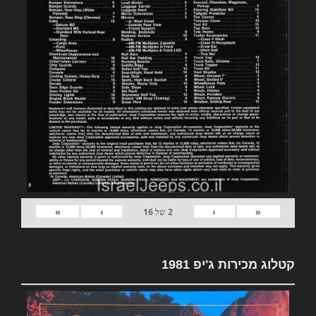
»
›
‹
«
2
של
16
קטלוג מכירות ג'יפ 1981