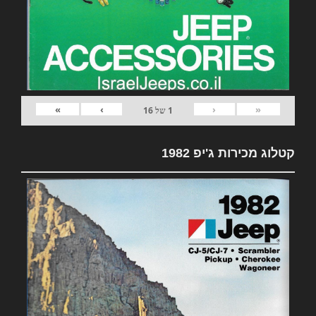
»
›
‹
«
1
של
16
קטלוג מכירות ג'יפ 1982