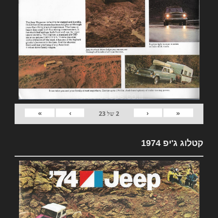
»
›
‹
«
2
של
23
קטלוג ג'יפ 1974