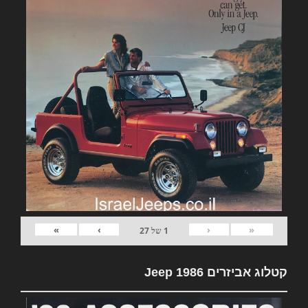
»
›
‹
«
1
של
27
קטלוג אביזרים Jeep 1986