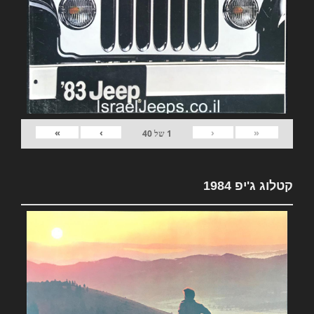
»
›
‹
«
1
של
40
קטלוג ג'יפ 1984