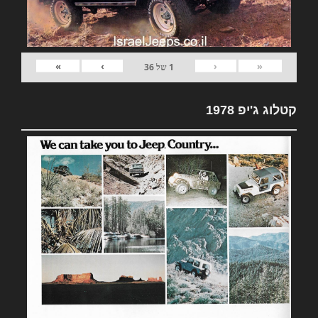
»
›
‹
«
1
של
36
קטלוג ג'יפ 1978