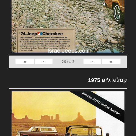
»
›
‹
«
2
של
26
קטלוג ג'יפ 1975