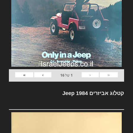
»
›
‹
«
1
של
16
קטלוג אביזרים Jeep 1984