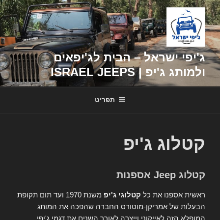
דילוג
לתוכן
ג'יפי ישראל – הבית לג'יפאים
ולמותג ג'יפ | ISRAEL JEEPS
תפריט
קטלוג ג'יפ
קטלוג Jeep אספנות
ראשית אספנו את כל
קטלוגי ג'יפ
משנת 1970 ועד תום תקופת
הבעלות של אמריקן-מוטורס החברה שהפכה את המותג
המופלא הזה לאייקוני וייצרה לאורך השנים את דגמי ג'יפי