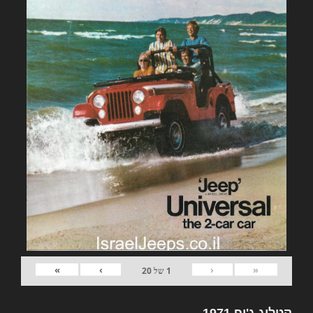
»
›
‹
«
1
של
20