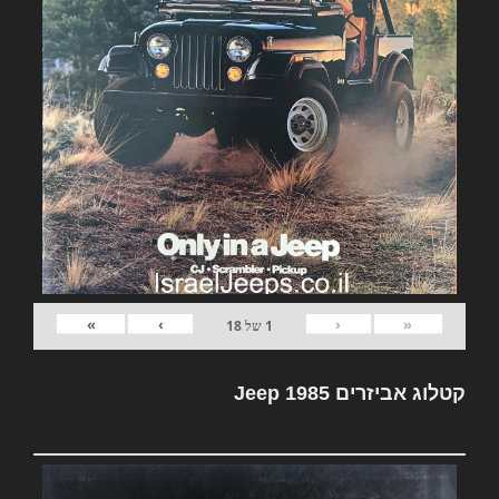
»
›
‹
«
1
של
18
קטלוג אביזרים Jeep 1985