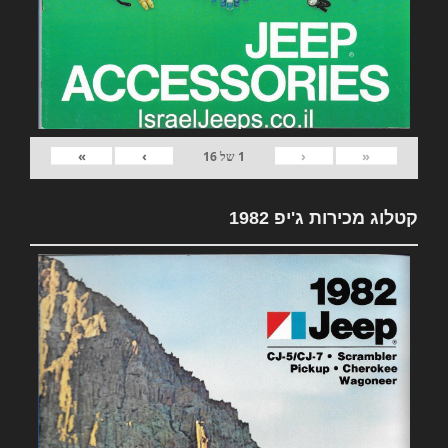
»
›
‹
«
1
של
16
קטלוג מכירות ג'יפ 1982