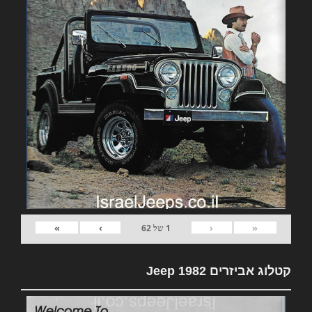
»
›
‹
«
1
של
62
קטלוג אביזרים 1982 Jeep