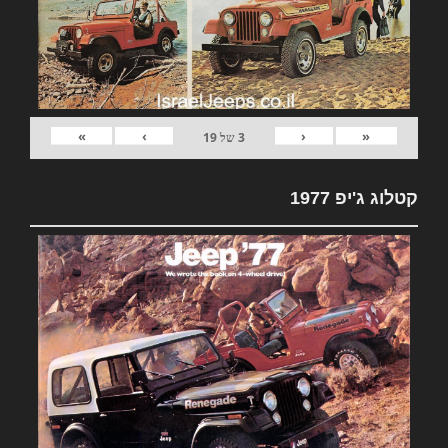
»
›
‹
«
3
של
19
קטלוג ג'יפ 1977