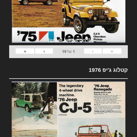
»
›
‹
«
1
של
19
קטלוג ג'יפ 1976