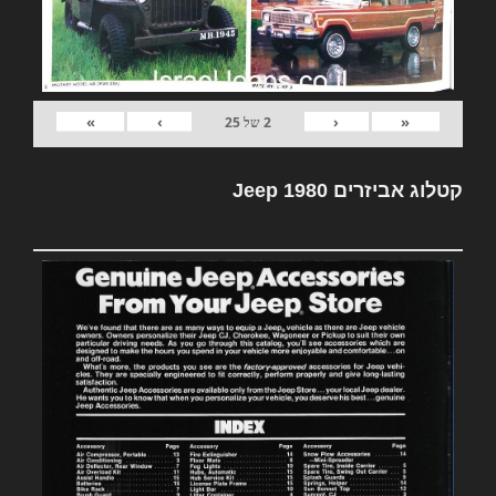
»
›
‹
«
2
של
25
קטלוג אביזרים Jeep 1980