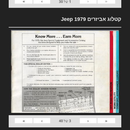
»
›
‹
«
1
של
30
קטלוג אביזרים 1979 Jeep
»
›
‹
«
3
של
40