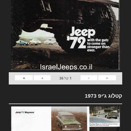
»
›
‹
«
1
של
36
קטלוג ג'יפ 1973