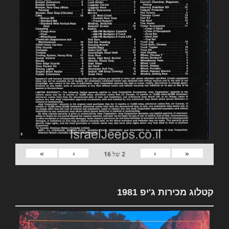
»
›
‹
«
2
של
16
קטלוג מכירות ג'יפ 1981