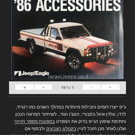
»
›
‹
«
1
של
19
ג'יפ ייצרו דגמים וחבילות מיוחדות במהלך השנים כמו רנגייד,
לרדו, גולדן-איגל ג'מבורי, הונצ'ו ועוד.. לשיחזור המראה הנכון
וחתימת שיפוץ הג'יפ בדוק את המפרט
במפענח מספר הזיהוי
שלנו,לאחר מכן תוכל לעיין
בקטלוג הצבעים
ולבסוף אם