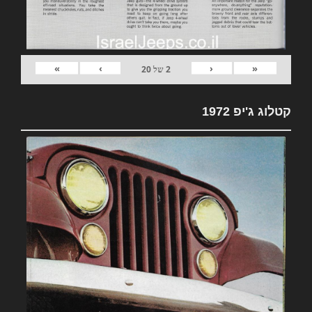
»
›
‹
«
2
של
20
קטלוג ג'יפ 1972