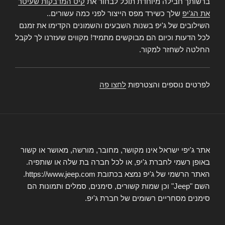
ברשותך חבילה מיוחדת תוכל לבחור את
קיט המדבקות שעיטר
את הג'יפ
שלך כשירד מפס הייצור לפני כמה עשורים..
השילובים של ג'יפ בשנות השבעים והשמונים הקדימו את זמנם
לכל הדעות וכיום הם מבוקשים מתמיד! מקווים שעזרנו לך לקבל
החלטה לשחזר למקור.
לפרטים נוספים והצטרפות
לחצו פה
אתר ג'יפי ישראל אינו מקושר, מחובר, מורשה, מאושר או קשור
באופן רשמי לחברת ג'יפ, או לכל חברה בת שלה או שותפיה.
האתר הרשמי של ג'יפ נמצא בכתובת https://www.jeep.com.
השם "Jeep" וכן שמות קשורים, סימנים, סמלים ותמונות הם
סימנים מסחריים רשומים של חברת ג'יפ.