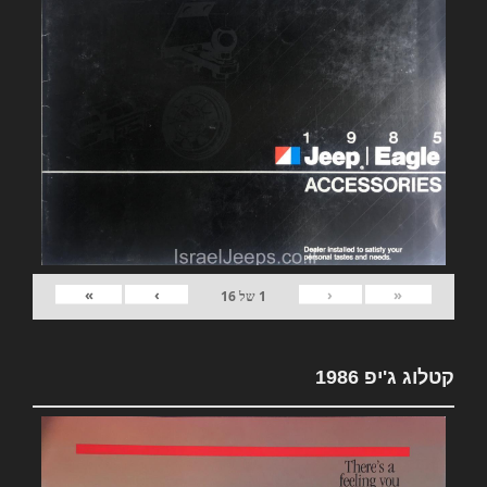
»
›
‹
«
1
של
16
קטלוג ג'יפ 1986