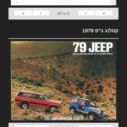
»
›
‹
«
2
של
31
קטלוג ג'יפ 1979