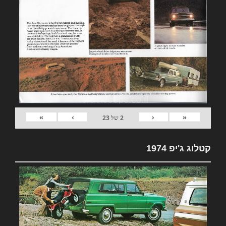
»
›
‹
«
2
של
23
קטלוג ג'יפ 1974