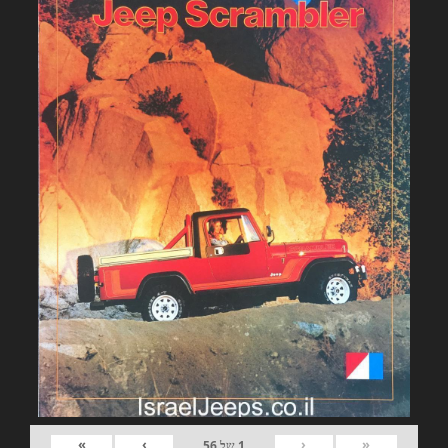
»
›
‹
«
1
של
56