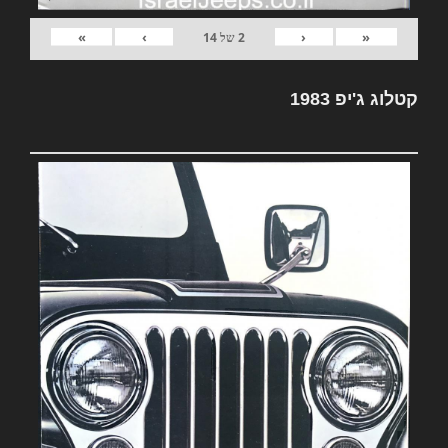
»
›
‹
«
2
של
14
קטלוג ג'יפ 1983