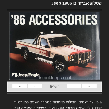
קטלוג אביזרים Jeep 1986
»
›
‹
«
1
של
19
ג'יפ ייצרו דגמים וחבילות מיוחדות במהלך השנים כמו רנגייד,
לרדו, גולדן-איגל ג'מבורי, הונצ'ו ועוד.. לשיחזור המראה הנכון