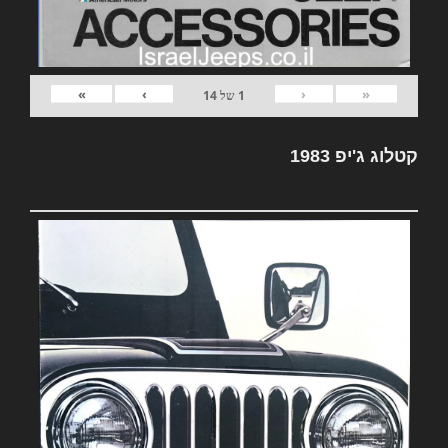
»
›
‹
«
1
של
14
קטלוג ג'יפ 1983