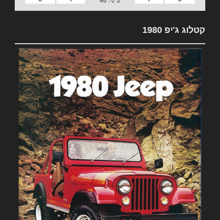
2
של
40
קטלוג ג'יפ 1980