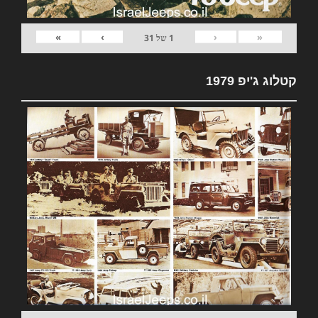
»
›
‹
«
1
של
31
קטלוג ג'יפ 1979