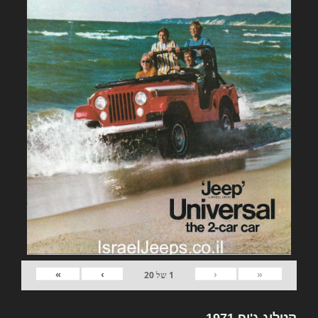
»
›
‹
«
1
של
20