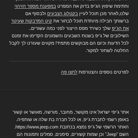
וחתימת שיפוץ הג'יפ בדוק את המפרט
במפענח מספר הזיהוי
שלנו,לאחר מכן תוכל לעיין
בקטלוג הצבעים
ולבסוף אם
ברשותך חבילה מיוחדת תוכל לבחור את
קיט המדבקות שעיטר
את הג'יפ
שלך כשירד מפס הייצור לפני כמה עשורים..
השילובים של ג'יפ בשנות השבעים והשמונים הקדימו את זמנם
לכל הדעות וכיום הם מבוקשים מתמיד! מקווים שעזרנו לך לקבל
החלטה לשחזר למקור.
לפרטים נוספים והצטרפות
לחצו פה
אתר ג'יפי ישראל אינו מקושר, מחובר, מורשה, מאושר או קשור
באופן רשמי לחברת ג'יפ, או לכל חברה בת שלה או שותפיה.
האתר הרשמי של ג'יפ נמצא בכתובת https://www.jeep.com.
השם "Jeep" וכן שמות קשורים, סימנים, סמלים ותמונות הם