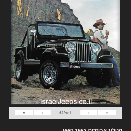
»
›
‹
«
1
של
62
קטלוג אביזרים 1982 Jeep