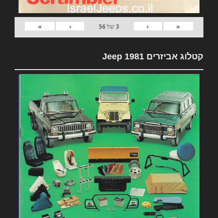
»
›
‹
«
3
של
56
קטלוג אביזרים 1981 Jeep