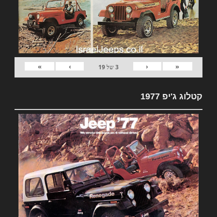
»
›
‹
«
3
של
19
קטלוג ג'יפ 1977