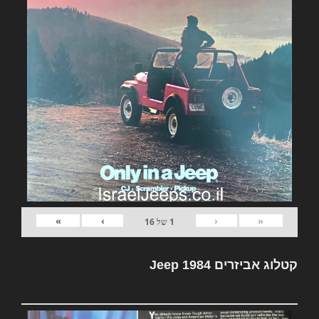
»
›
‹
«
1
של
16
קטלוג אביזרים Jeep 1984