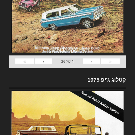
»
›
‹
«
1
של
26
קטלוג ג'יפ 1975