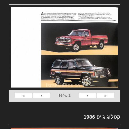
»
›
‹
«
2
של
16
קטלוג ג'יפ 1986