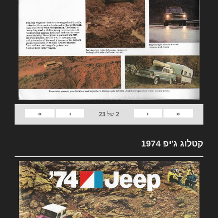
»
›
‹
«
2
של
23
קטלוג ג'יפ 1974