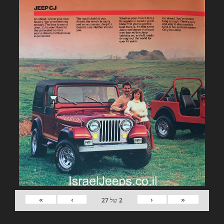
»
›
‹
«
2
של
27