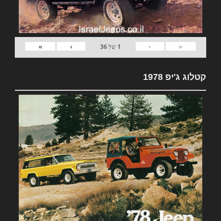
»
›
‹
«
1
של
36
קטלוג ג'יפ 1978