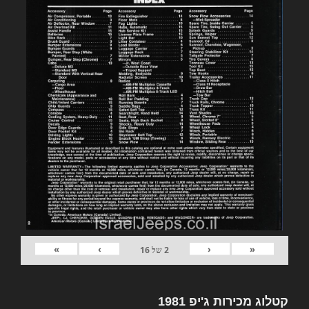
»
›
‹
«
2
של
16
קטלוג מכירות ג'יפ 1981