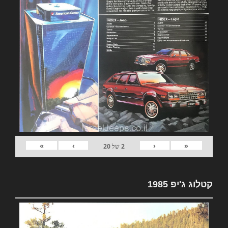
»
›
‹
«
2
של
20
קטלוג ג'יפ 1985