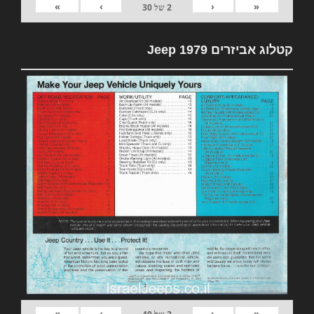
»
›
‹
«
2
של
30
קטלוג אביזרים 1979 Jeep
»
›
‹
«