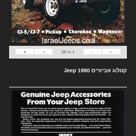
»
›
‹
«
1
של
25
קטלוג אביזרים Jeep 1980