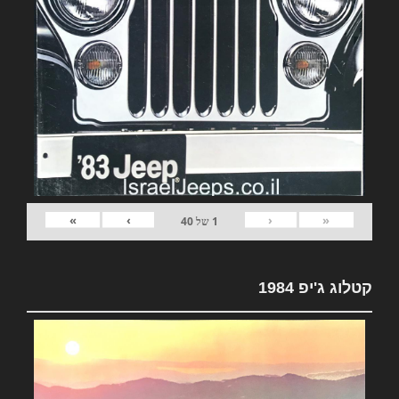
»
›
‹
«
1
של
40
קטלוג ג'יפ 1984