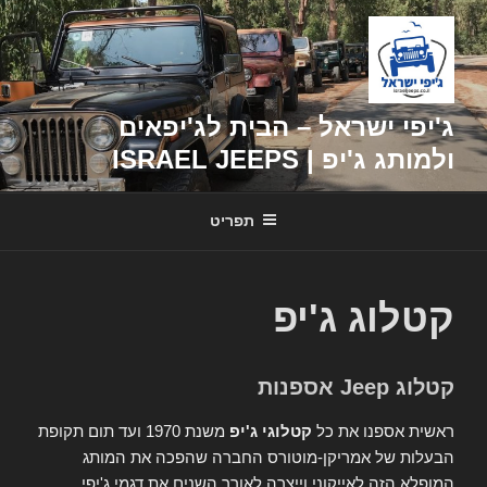
דילוג
לתוכן
ג'יפי ישראל – הבית לג'יפאים
ולמותג ג'יפ | ISRAEL JEEPS
תפריט
קטלוג ג'יפ
קטלוג Jeep אספנות
ראשית אספנו את כל
קטלוגי ג'יפ
משנת 1970 ועד תום תקופת
הבעלות של אמריקן-מוטורס החברה שהפכה את המותג
המופלא הזה לאייקוני וייצרה לאורך השנים את דגמי ג'יפי