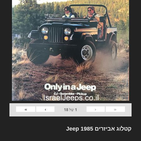
»
›
‹
«
1
של
18
קטלוג אביזרים Jeep 1985