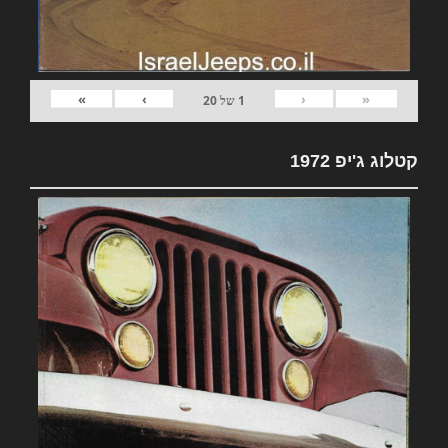
»
›
‹
«
1
של
20
קטלוג ג'יפ 1972