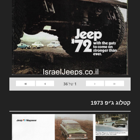
»
›
‹
«
1
של
36
קטלוג ג'יפ 1973