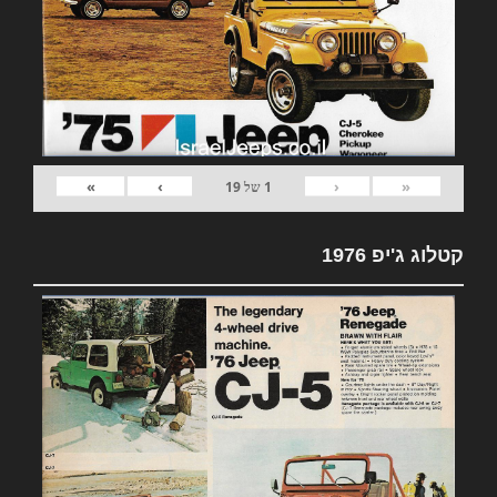
»
›
‹
«
1
של
19
קטלוג ג'יפ 1976