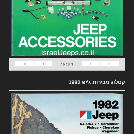
»
›
‹
«
1
של
16
קטלוג מכירות ג'יפ 1982