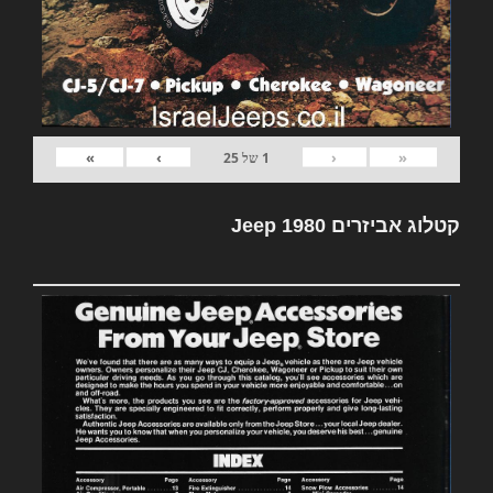
»
›
‹
«
1
של
25
קטלוג אביזרים Jeep 1980