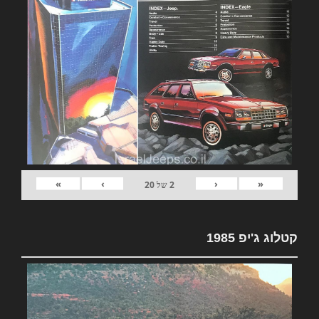
»
›
‹
«
2
של
20
קטלוג ג'יפ 1985