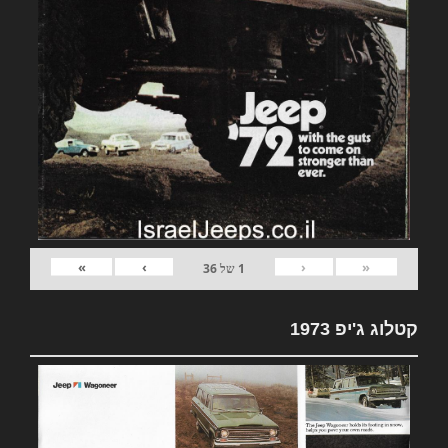
»
›
‹
«
1
של
36
קטלוג ג'יפ 1973