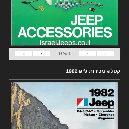
»
›
‹
«
1
של
16
קטלוג מכירות ג'יפ 1982