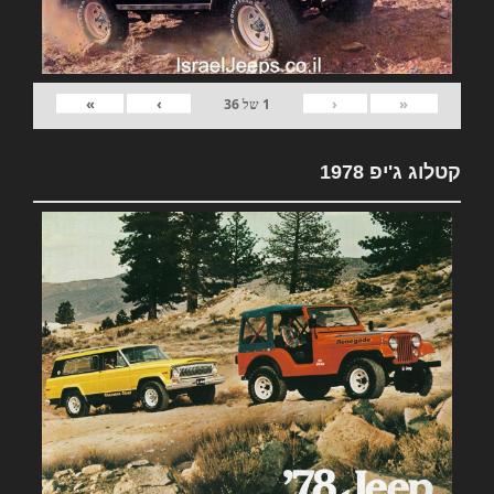
»
›
‹
«
1
של
36
קטלוג ג'יפ 1978