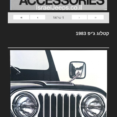
»
›
‹
«
1
של
14
קטלוג ג'יפ 1983