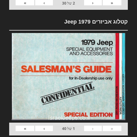
»
›
‹
«
2
של
30
קטלוג אביזרים 1979 Jeep
»
›
‹
«
1
של
40