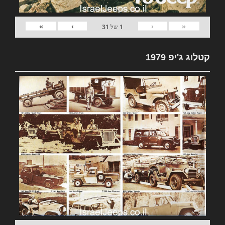
»
›
‹
«
1
של
31
קטלוג ג'יפ 1979