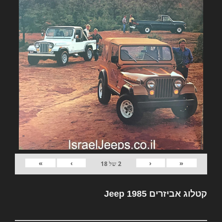
»
›
‹
«
2
של
18
קטלוג אביזרים Jeep 1985