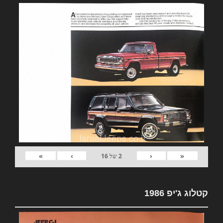
»
›
‹
«
2
של
16
קטלוג ג'יפ 1986