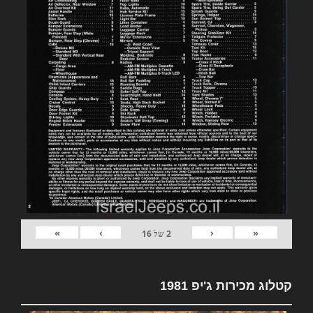
»
›
‹
«
2
של
16
קטלוג מכירות ג'יפ 1981