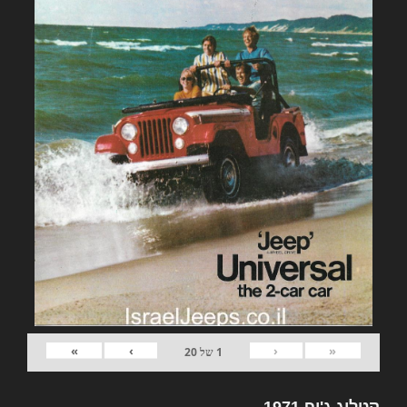
»
›
‹
«
1
של
20