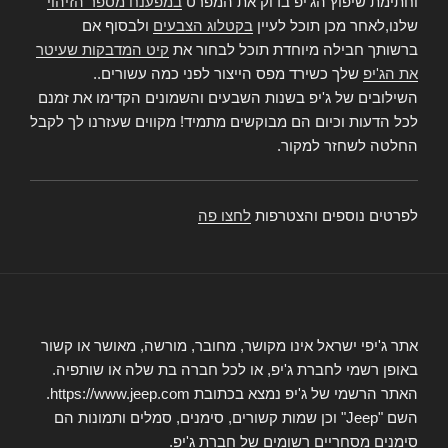
וחתימת שיפוץ הג'יפ בדוק את המפרט
במפענח מספר הזיהוי
שלנו,לאחר מכן תוכל לעיין
בקטלוג הצבעים
ולבסוף אם
ברשותך חבילה מיוחדת תוכל לבחור את
קיט המדבקות שעיטר
את הג'יפ
שלך כשירד מפס הייצור לפני כמה עשורים..
השילובים של ג'יפ בשנות השבעים והשמונים הקדימו את זמנם
לכל הדעות וכיום הם מבוקשים מתמיד! מקווים שעזרנו לך לקבל
החלטה לשחזר למקור.
לפרטים נוספים והצטרפות
לחצו פה
אתר ג'יפי ישראל אינו מקושר, מחובר, מורשה, מאושר או קשור
באופן רשמי לחברת ג'יפ, או לכל חברה בת שלה או שותפיה.
האתר הרשמי של ג'יפ נמצא בכתובת https://www.jeep.com.
השם "Jeep" וכן שמות קשורים, סימנים, סמלים ותמונות הם
סימנים מסחריים רשומים של חברת ג'יפ.