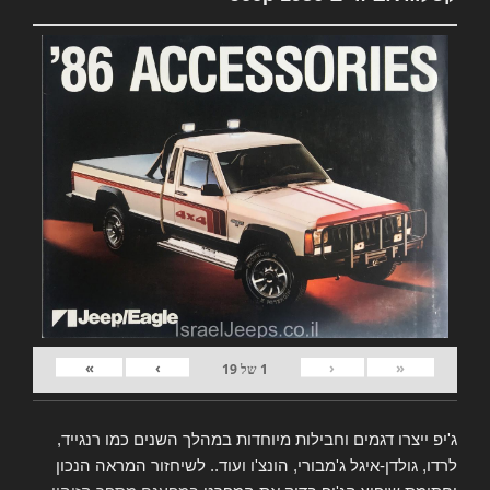
»
›
‹
«
1
של
19
ג'יפ ייצרו דגמים וחבילות מיוחדות במהלך השנים כמו רנגייד,
לרדו, גולדן-איגל ג'מבורי, הונצ'ו ועוד.. לשיחזור המראה הנכון