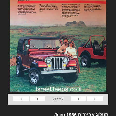
»
›
‹
«
2
של
27
קטלוג אביזרים Jeep 1986