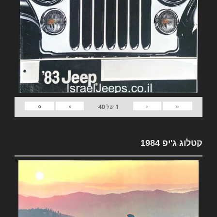
»
›
‹
«
1
של
40
קטלוג ג'יפ 1984