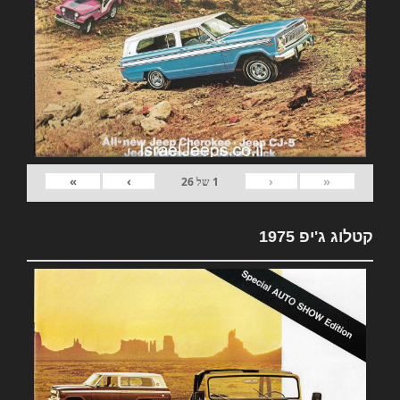
»
›
‹
«
1
של
26
קטלוג ג'יפ 1975