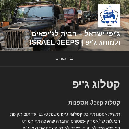
דילוג
לתוכן
ג'יפי ישראל – הבית לג'יפאים
ולמותג ג'יפ | ISRAEL JEEPS
תפריט
קטלוג ג'יפ
קטלוג Jeep אספנות
ראשית אספנו את כל
קטלוגי ג'יפ
משנת 1970 ועד תום תקופת
הבעלות של אמריקן-מוטורס החברה שהפכה את המותג
המופלא הזה לאייקוני וייצרה לאורך השנים את דגמי ג'יפי