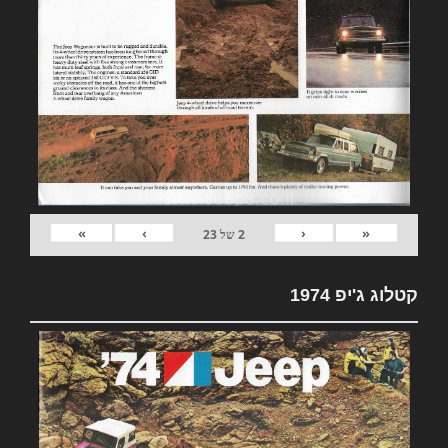
»
›
‹
«
2
של
23
קטלוג ג'יפ 1974