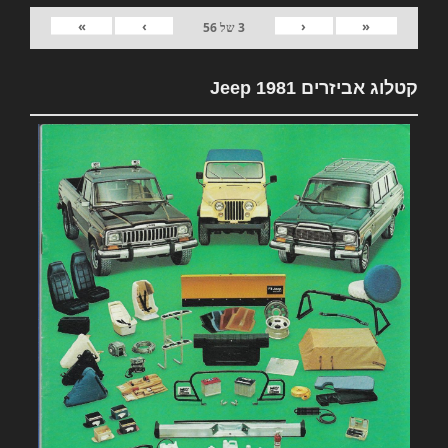
»
›
‹
«
3
של
56
קטלוג אביזרים 1981 Jeep