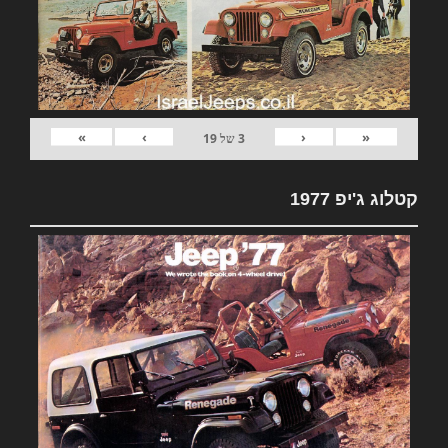
»
›
‹
«
3
של
19
קטלוג ג'יפ 1977