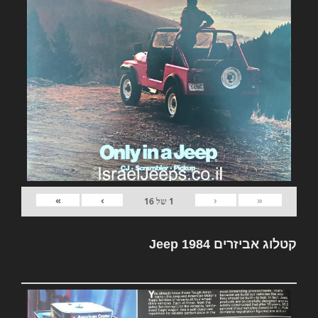
»
›
‹
«
1
של
16
קטלוג אביזרים Jeep 1984