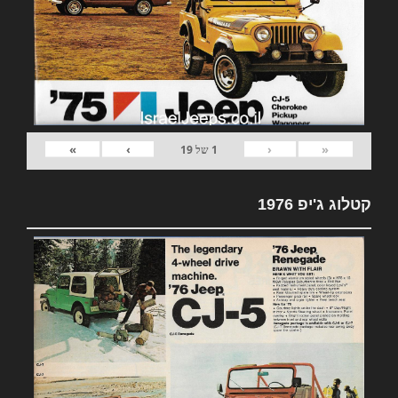
»
›
‹
«
1
של
19
קטלוג ג'יפ 1976