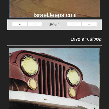
»
›
‹
«
1
של
20
קטלוג ג'יפ 1972