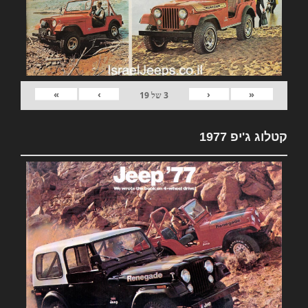
»
›
‹
«
3
של
19
קטלוג ג'יפ 1977