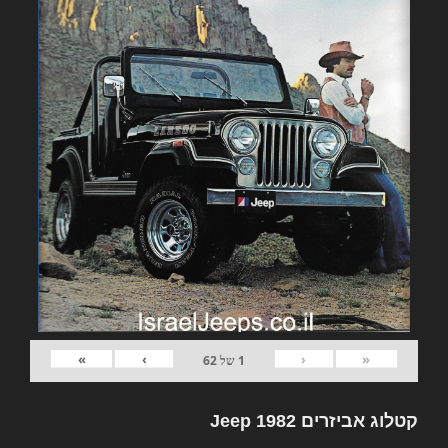
»
›
‹
«
1
של
62
קטלוג אביזרים 1982 Jeep