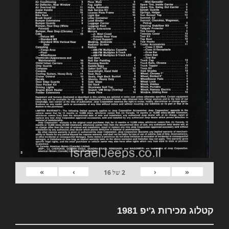
»
›
‹
«
2
של
16
קטלוג מכירות ג'יפ 1981