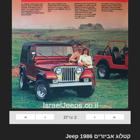
»
›
‹
«
2
של
27
קטלוג אביזרים Jeep 1986