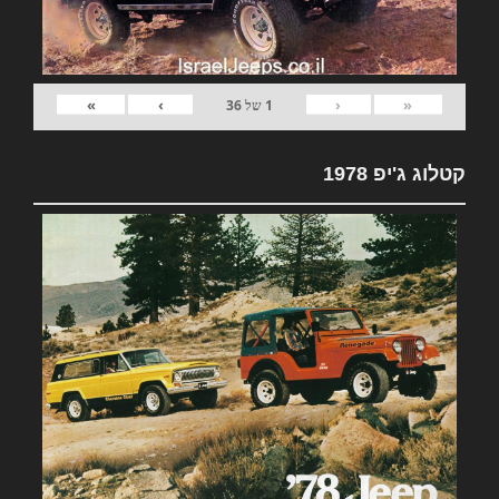
»
›
‹
«
1
של
36
קטלוג ג'יפ 1978