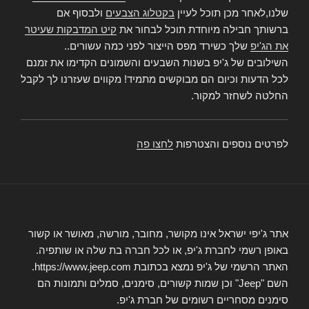
שלנו,לאחר מכן תוכל לעיין
בקטלוג הצבעים
ולבסוף אם
ברשותך חבילה מיוחדת תוכל לבחור את
קיט המדבקות שעיטר
את הג'יפ
שלך כשירד מפס הייצור לפני כמה עשורים..
השילובים של ג'יפ בשנות השבעים והשמונים הקדימו את זמנם
לכל הדעות וכיום הם מבוקשים מתמיד! מקווים שעזרנו לך לקבל
החלטה לשחזר למקור.
לפרטים נוספים והצטרפות
לחצו פה
אתר ג'יפי ישראל אינו מקושר, מחובר, מורשה, מאושר או קשור
באופן רשמי לחברת ג'יפ, או לכל חברה בת שלה או שותפיה.
האתר הרשמי של ג'יפ נמצא בכתובת https://www.jeep.com.
השם "Jeep" וכן שמות קשורים, סימנים, סמלים ותמונות הם
סימנים מסחריים רשומים של חברת ג'יפ.