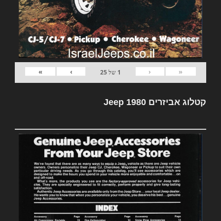
»
›
‹
«
1
של
25
קטלוג אביזרים Jeep 1980