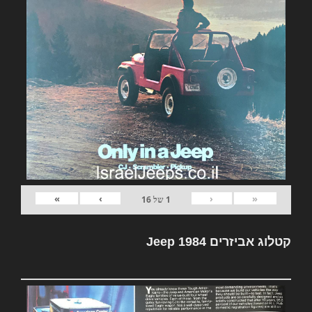
»
›
‹
«
1
של
16
קטלוג אביזרים Jeep 1984