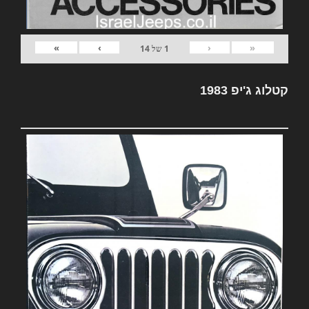
»
›
‹
«
1
של
14
קטלוג ג'יפ 1983