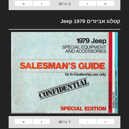
»
›
‹
«
3
של
30
קטלוג אביזרים 1979 Jeep
»
›
‹
«
1
של
40