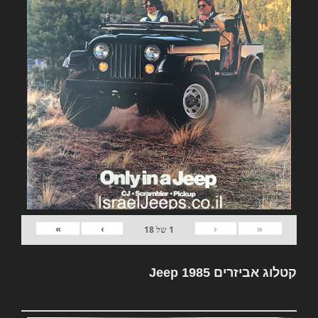
»
›
‹
«
1
של
18
קטלוג אביזרים Jeep 1985