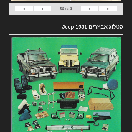
»
›
‹
«
3
של
56
קטלוג אביזרים 1981 Jeep