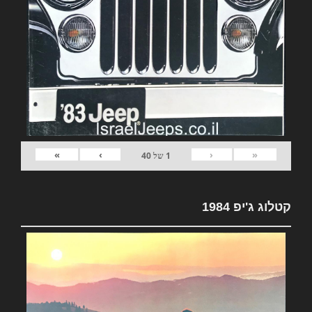
»
›
‹
«
1
של
40
קטלוג ג'יפ 1984