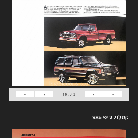
»
›
‹
«
2
של
16
קטלוג ג'יפ 1986