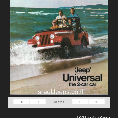
»
›
‹
«
1
של
20