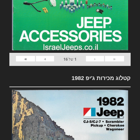
»
›
‹
«
1
של
16
קטלוג מכירות ג'יפ 1982