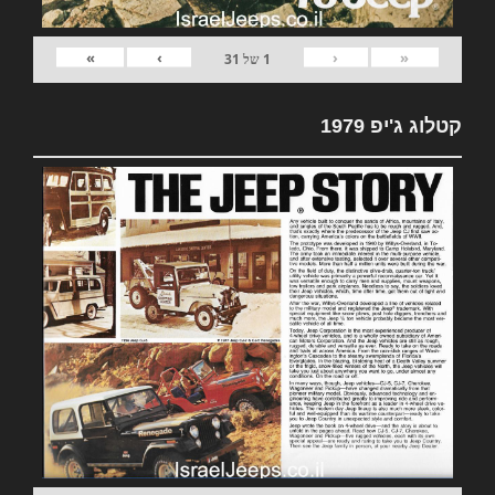
»
›
‹
«
1
של
31
קטלוג ג'יפ 1979