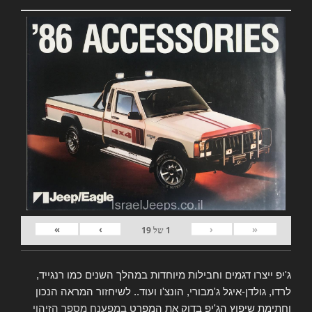
»
›
‹
«
1
של
19
ג'יפ ייצרו דגמים וחבילות מיוחדות במהלך השנים כמו רנגייד,
לרדו, גולדן-איגל ג'מבורי, הונצ'ו ועוד.. לשיחזור המראה הנכון
וחתימת שיפוץ הג'יפ בדוק את המפרט
במפענח מספר הזיהוי