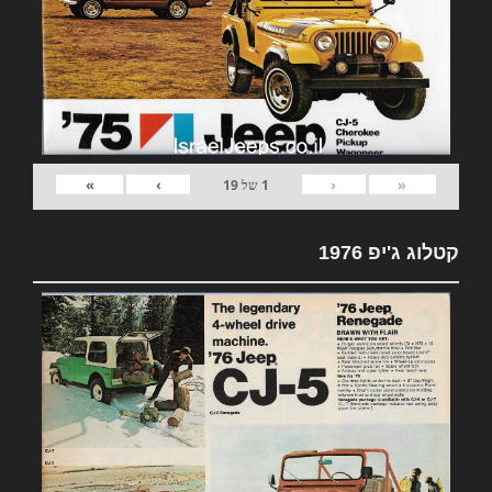
»
›
‹
«
1
של
19
קטלוג ג'יפ 1976