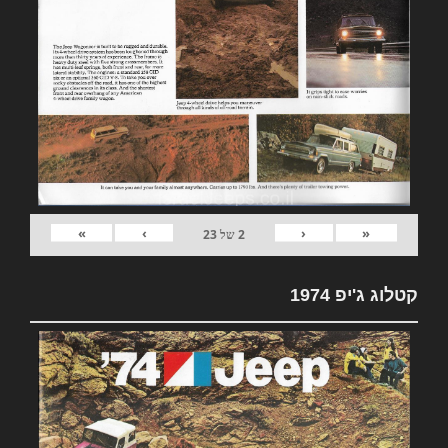
»
›
‹
«
2
של
23
קטלוג ג'יפ 1974