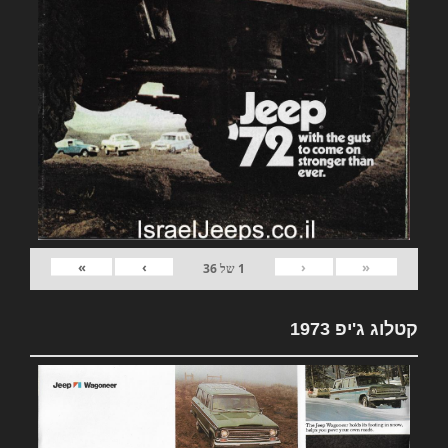
»
›
‹
«
1
של
36
קטלוג ג'יפ 1973