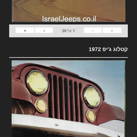
»
›
‹
«
1
של
20
קטלוג ג'יפ 1972