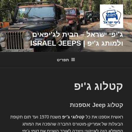
דילוג
לתוכן
ג'יפי ישראל – הבית לג'יפאים
ולמותג ג'יפ | ISRAEL JEEPS
תפריט
קטלוג ג'יפ
קטלוג Jeep אספנות
ראשית אספנו את כל
קטלוגי ג'יפ
משנת 1970 ועד תום תקופת
הבעלות של אמריקן-מוטורס החברה שהפכה את המותג
המופלא הזה לאייקוני וייצרה לאורך השנים את דגמי ג'יפי