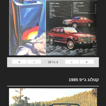
»
›
‹
«
2
של
20
קטלוג ג'יפ 1985