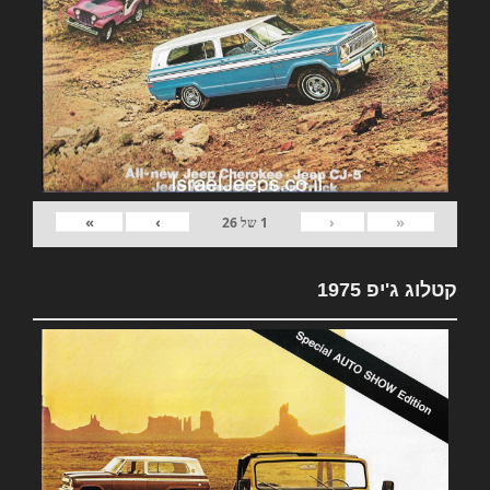
»
›
‹
«
1
של
26
קטלוג ג'יפ 1975