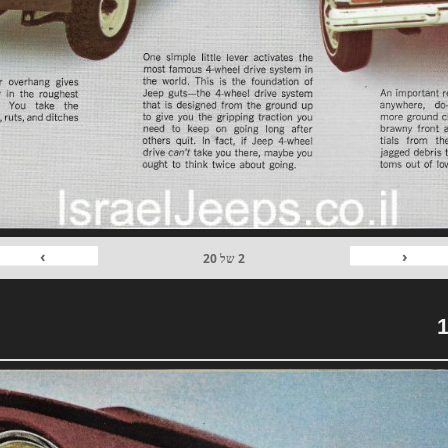
›
‹
2
של
20