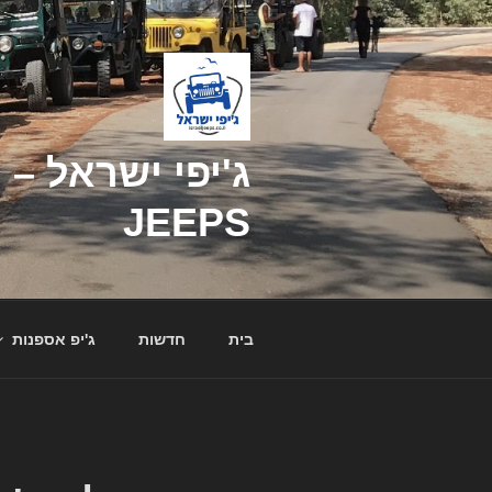
דילוג
לתוכן
JEEPS
בית
חדשות
ג'יפ אספנות