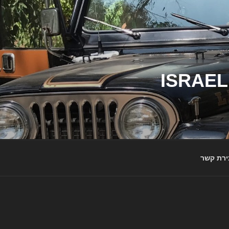
ג'יפי ישראל – הבית לג'יפאים ולמותג ג'יפ | ISRAEL
ירת קשר