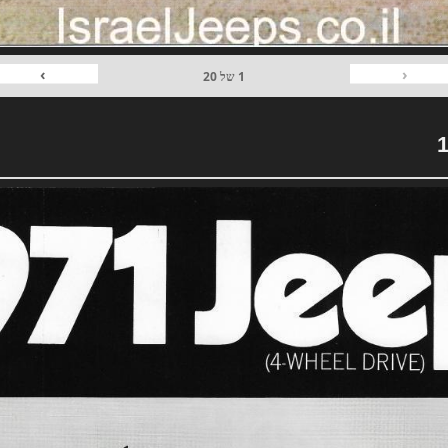
›
‹
1
של
20