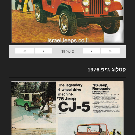
»
›
‹
«
2
של
19
קטלוג ג'יפ 1976