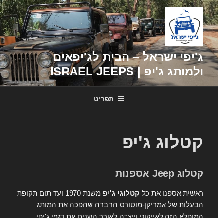
דילוג
לתוכן
ג'יפי ישראל – הבית לג'יפאים
ולמותג ג'יפ | ISRAEL JEEPS
תפריט
קטלוג ג'יפ
קטלוג Jeep אספנות
ראשית אספנו את כל
קטלוגי ג'יפ
משנת 1970 ועד תום תקופת
הבעלות של אמריקן-מוטורס החברה שהפכה את המותג
המופלא הזה לאייקוני וייצרה לאורך השנים את דגמי ג'יפי