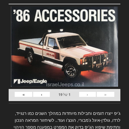
»
›
‹
«
1
של
19
ג'יפ ייצרו דגמים וחבילות מיוחדות במהלך השנים כמו רנגייד,
לרדו, גולדן-איגל ג'מבורי, הונצ'ו ועוד.. לשיחזור המראה הנכון
וחתימת שיפוץ הג'יפ בדוק את המפרט
במפענח מספר הזיהוי