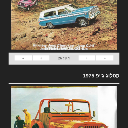
»
›
‹
«
1
של
26
קטלוג ג'יפ 1975