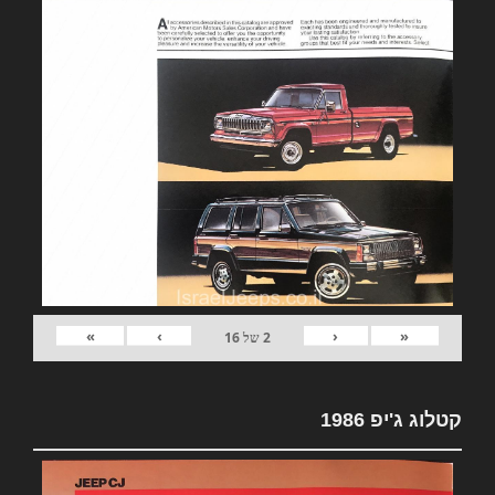
»
›
‹
«
2
של
16
קטלוג ג'יפ 1986