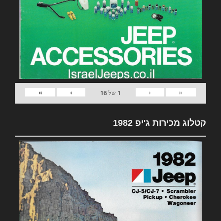
»
›
‹
«
1
של
16
קטלוג מכירות ג'יפ 1982