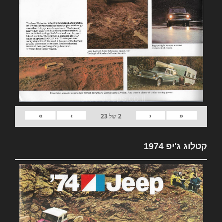
»
›
‹
«
2
של
23
קטלוג ג'יפ 1974