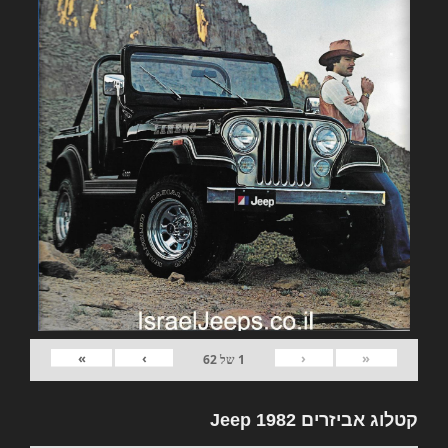
»
›
‹
«
1
של
62
קטלוג אביזרים 1982 Jeep