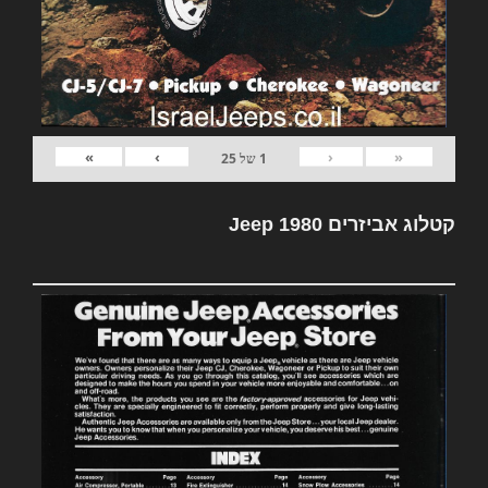
»
›
‹
«
1
של
25
קטלוג אביזרים Jeep 1980