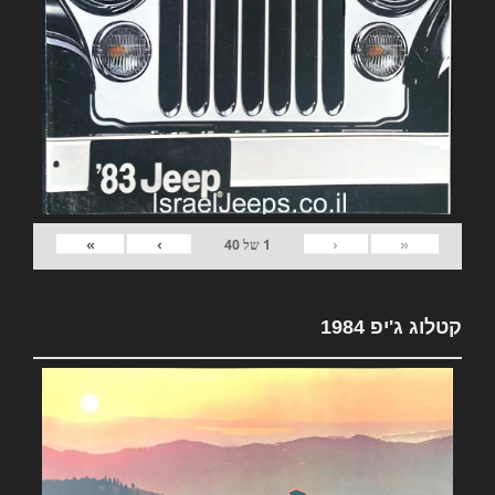
»
›
‹
«
1
של
40
קטלוג ג'יפ 1984