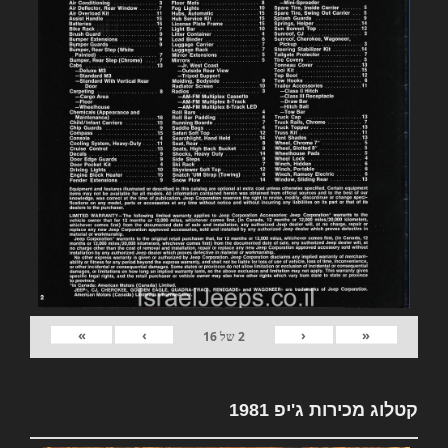
»
›
‹
«
2
של
16
קטלוג מכירות ג'יפ 1981