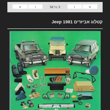
»
›
‹
«
3
של
56
קטלוג אביזרים 1981 Jeep