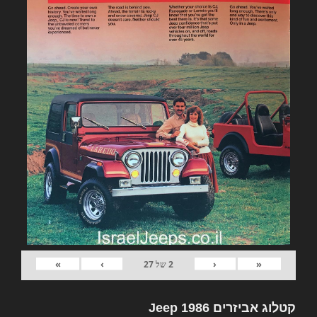
»
›
‹
«
2
של
27
קטלוג אביזרים Jeep 1986