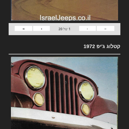
»
›
‹
«
1
של
20
קטלוג ג'יפ 1972