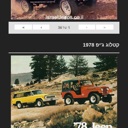
»
›
‹
«
1
של
36
קטלוג ג'יפ 1978