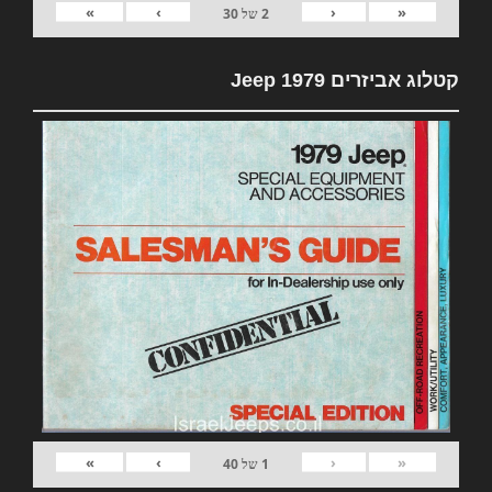
»
›
‹
«
2
של
30
קטלוג אביזרים 1979 Jeep
»
›
‹
«
1
של
40