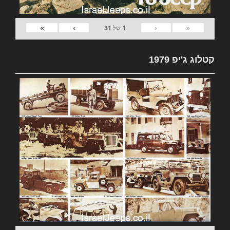
»
›
‹
«
1
של
31
קטלוג ג'יפ 1979