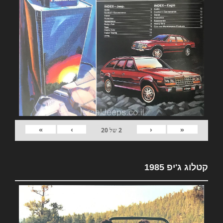
»
›
‹
«
2
של
20
קטלוג ג'יפ 1985