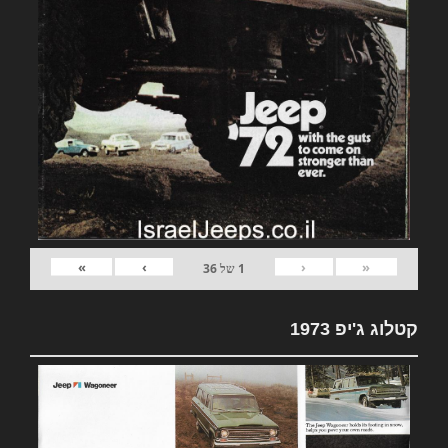
»
›
‹
«
1
של
36
קטלוג ג'יפ 1973