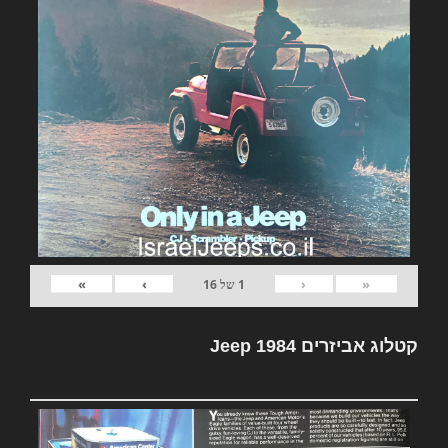
»
›
‹
«
1
של
16
קטלוג אביזרים Jeep 1984