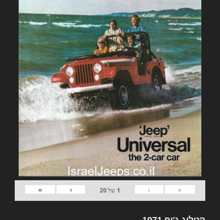
»
›
‹
«
1
של
20