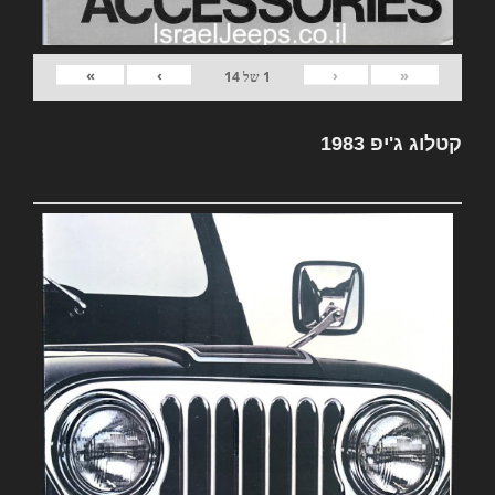
»
›
‹
«
1
של
14
קטלוג ג'יפ 1983