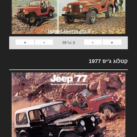
»
›
‹
«
3
של
19
קטלוג ג'יפ 1977