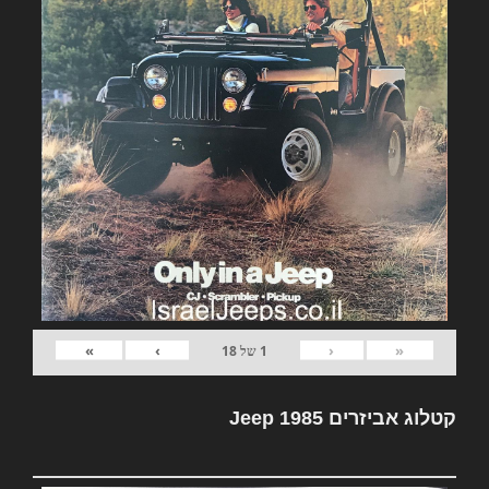
»
›
‹
«
1
של
18
קטלוג אביזרים Jeep 1985