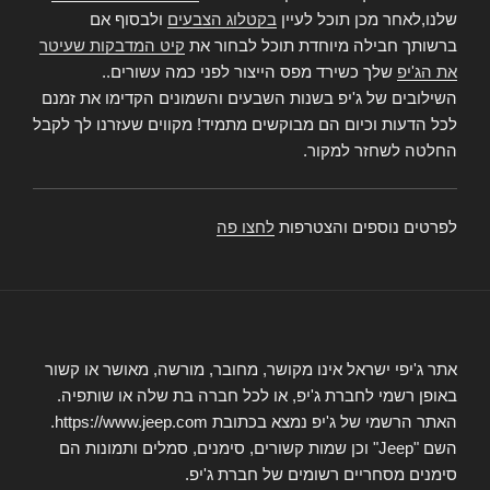
שלנו,לאחר מכן תוכל לעיין
בקטלוג הצבעים
ולבסוף אם
ברשותך חבילה מיוחדת תוכל לבחור את
קיט המדבקות שעיטר
את הג'יפ
שלך כשירד מפס הייצור לפני כמה עשורים..
השילובים של ג'יפ בשנות השבעים והשמונים הקדימו את זמנם
לכל הדעות וכיום הם מבוקשים מתמיד! מקווים שעזרנו לך לקבל
החלטה לשחזר למקור.
לפרטים נוספים והצטרפות
לחצו פה
אתר ג'יפי ישראל אינו מקושר, מחובר, מורשה, מאושר או קשור
באופן רשמי לחברת ג'יפ, או לכל חברה בת שלה או שותפיה.
האתר הרשמי של ג'יפ נמצא בכתובת https://www.jeep.com.
השם "Jeep" וכן שמות קשורים, סימנים, סמלים ותמונות הם
סימנים מסחריים רשומים של חברת ג'יפ.