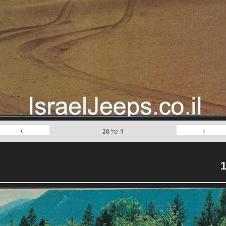
›
‹
1
של
20