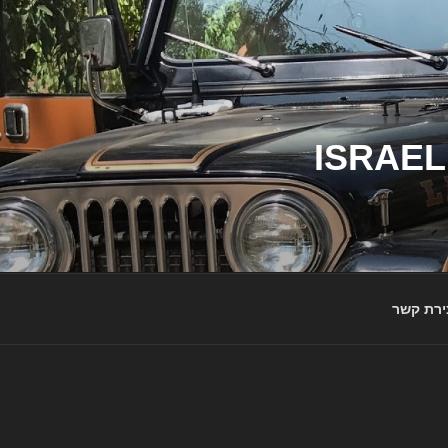
ג'יפי ישראל – הבית לג'יפאים ולמותג ג'יפ | ISRAEL
ירת קשר