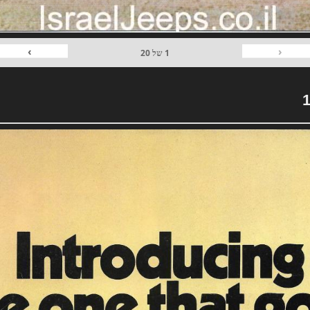
›
‹
1
של
20