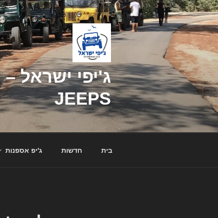
דילוג
לתוכן
JEEPS
בית
חדשות
ג'יפ אספנות