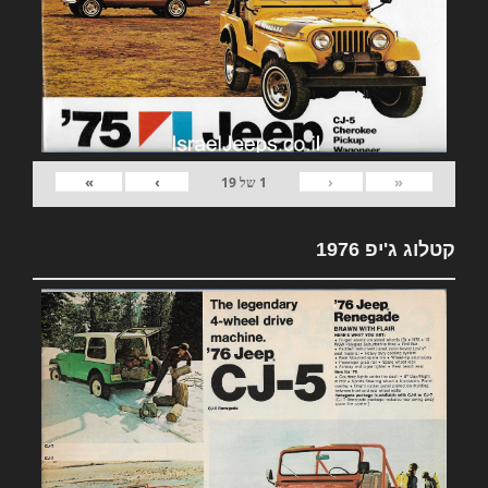
»
›
‹
«
1
של
19
קטלוג ג'יפ 1976