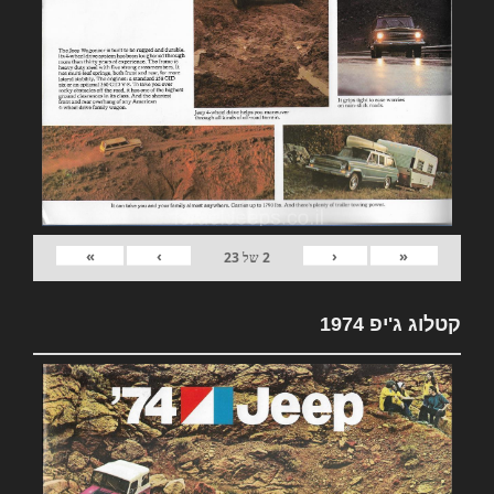
»
›
‹
«
2
של
23
קטלוג ג'יפ 1974