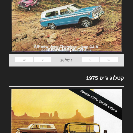
»
›
‹
«
1
של
26
קטלוג ג'יפ 1975