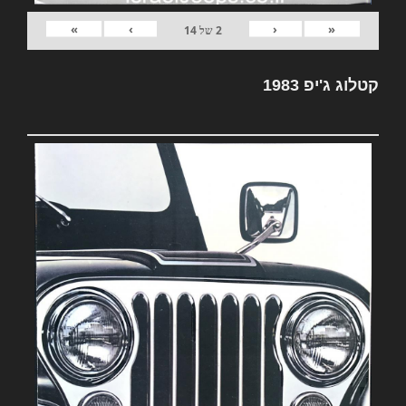
»
›
‹
«
2
של
14
קטלוג ג'יפ 1983