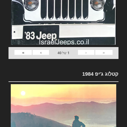
»
›
‹
«
1
של
40
קטלוג ג'יפ 1984