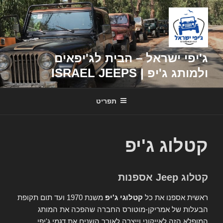
דילוג
לתוכן
ג'יפי ישראל – הבית לג'יפאים
ולמותג ג'יפ | ISRAEL JEEPS
תפריט
קטלוג ג'יפ
קטלוג Jeep אספנות
ראשית אספנו את כל
קטלוגי ג'יפ
משנת 1970 ועד תום תקופת
הבעלות של אמריקן-מוטורס החברה שהפכה את המותג
המופלא הזה לאייקוני וייצרה לאורך השנים את דגמי ג'יפי