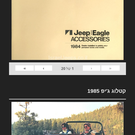
»
›
‹
«
1
של
20
קטלוג ג'יפ 1985