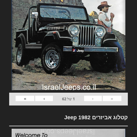
»
›
‹
«
1
של
62
קטלוג אביזרים 1982 Jeep