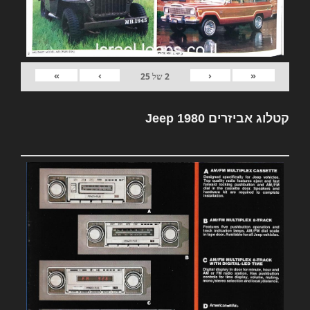
»
›
‹
«
2
של
25
קטלוג אביזרים Jeep 1980