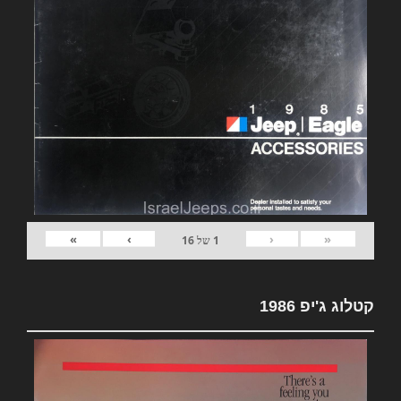
»
›
‹
«
1
של
16
קטלוג ג'יפ 1986