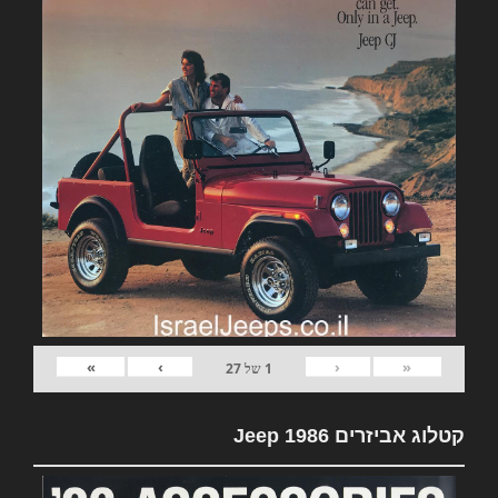
»
›
‹
«
1
של
27
קטלוג אביזרים Jeep 1986