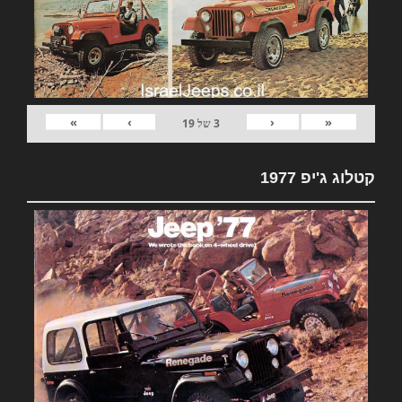
»
›
‹
«
3
של
19
קטלוג ג'יפ 1977