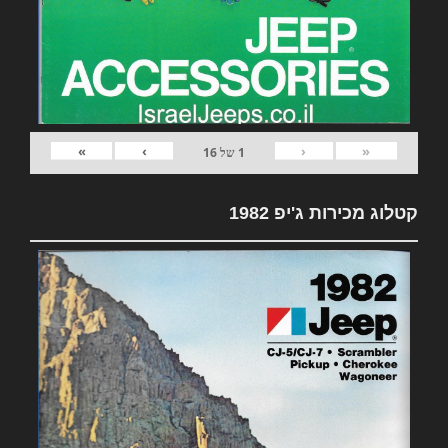
»
›
‹
«
1
של
16
קטלוג מכירות ג'יפ 1982