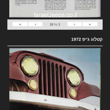
»
›
‹
«
2
של
20
קטלוג ג'יפ 1972