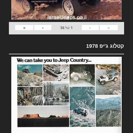
»
›
‹
«
1
של
36
קטלוג ג'יפ 1978