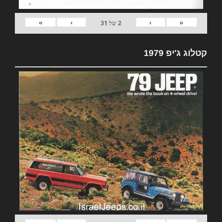
»
›
‹
«
2
של
31
קטלוג ג'יפ 1979