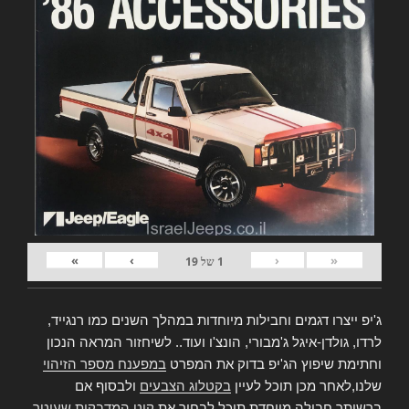
»
›
‹
«
1
של
19
ג'יפ ייצרו דגמים וחבילות מיוחדות במהלך השנים כמו רנגייד,
לרדו, גולדן-איגל ג'מבורי, הונצ'ו ועוד.. לשיחזור המראה הנכון
וחתימת שיפוץ הג'יפ בדוק את המפרט
במפענח מספר הזיהוי
שלנו,לאחר מכן תוכל לעיין
בקטלוג הצבעים
ולבסוף אם
ברשותך חבילה מיוחדת תוכל לבחור את
קיט המדבקות שעיטר