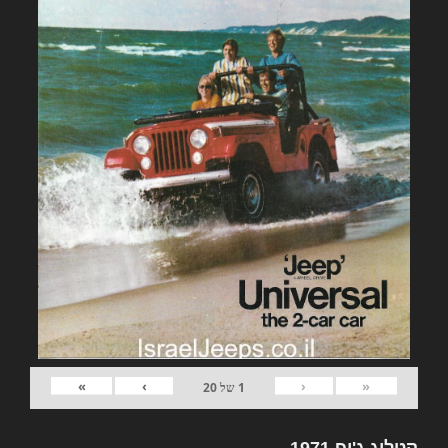
»
›
‹
«
1
של
20