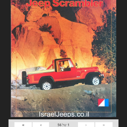
»
›
‹
«
1
של
56