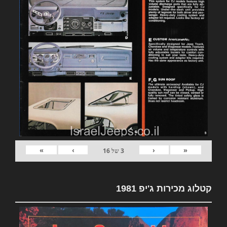
»
›
‹
«
3
של
16
קטלוג מכירות ג'יפ 1981