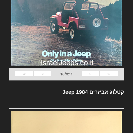
»
›
‹
«
1
של
16
קטלוג אביזרים Jeep 1984