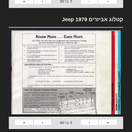
»
›
‹
«
1
של
30
קטלוג אביזרים 1979 Jeep
»
›
‹
«
3
של
40