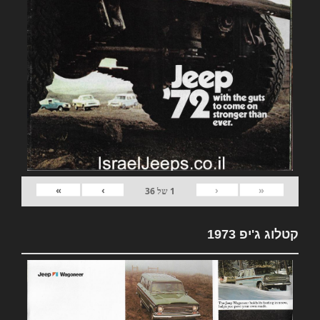
»
›
‹
«
1
של
36
קטלוג ג'יפ 1973