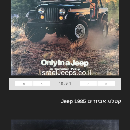
»
›
‹
«
1
של
18
קטלוג אביזרים Jeep 1985