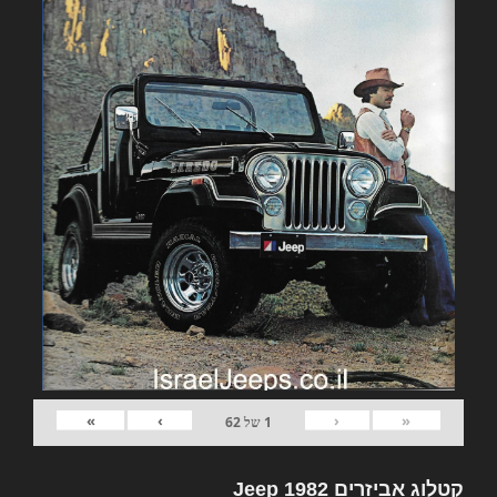
»
›
‹
«
1
של
62
קטלוג אביזרים 1982 Jeep