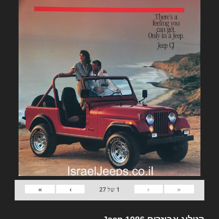
»
›
‹
«
1
של
27