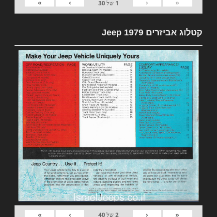
»
›
‹
«
1
של
30
קטלוג אביזרים 1979 Jeep
»
›
‹
«
2
של
40