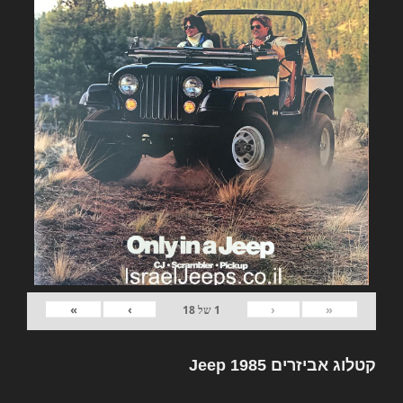
»
›
‹
«
1
של
18
קטלוג אביזרים Jeep 1985