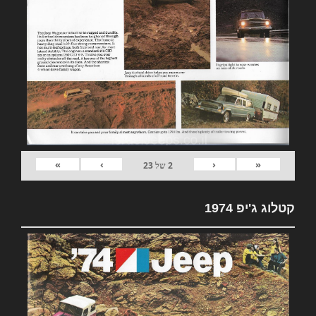
»
›
‹
«
2
של
23
קטלוג ג'יפ 1974