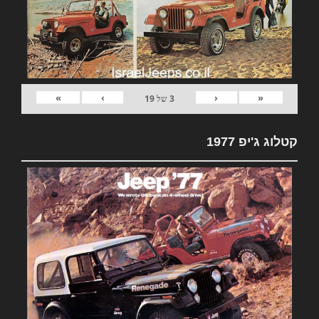
»
›
‹
«
3
של
19
קטלוג ג'יפ 1977