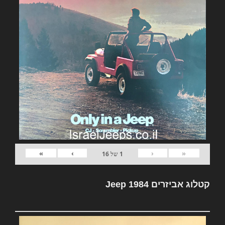
»
›
‹
«
1
של
16
קטלוג אביזרים Jeep 1984