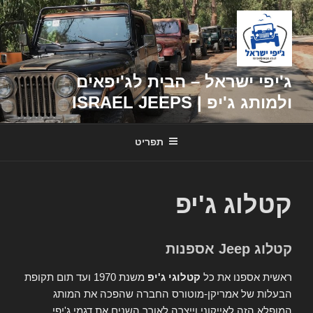
דילוג
לתוכן
ג'יפי ישראל – הבית לג'יפאים
ולמותג ג'יפ | ISRAEL JEEPS
תפריט
קטלוג ג'יפ
קטלוג Jeep אספנות
ראשית אספנו את כל
קטלוגי ג'יפ
משנת 1970 ועד תום תקופת
הבעלות של אמריקן-מוטורס החברה שהפכה את המותג
המופלא הזה לאייקוני וייצרה לאורך השנים את דגמי ג'יפי