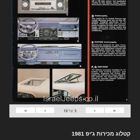
»
›
‹
«
3
של
16
קטלוג מכירות ג'יפ 1981