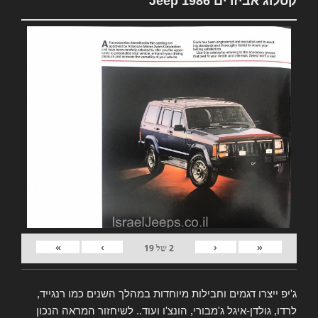
קטלוג אביזרים Jeep 1986
»
›
‹
«
2
של
19
ג'יפ ייצרו דגמים וחבילות מיוחדות במהלך השנים כמו רנגייד,
לרדו, גולדן-איגל ג'מבורי, הונצ'ו ועוד.. לשיחזור המראה הנכון