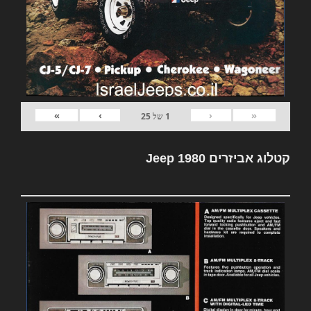
»
›
‹
«
1
של
25
קטלוג אביזרים Jeep 1980