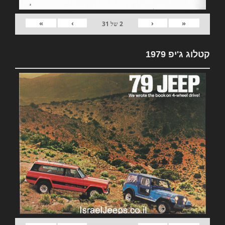
»
›
‹
«
2
של
31
קטלוג ג'יפ 1979