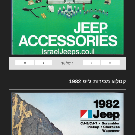
»
›
‹
«
1
של
16
קטלוג מכירות ג'יפ 1982