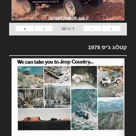
»
›
‹
«
1
של
36
קטלוג ג'יפ 1978