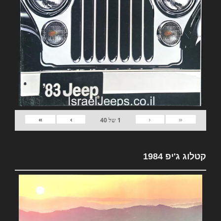
»
›
‹
«
1
של
40
קטלוג ג'יפ 1984