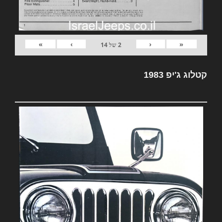
»
›
‹
«
2
של
14
קטלוג ג'יפ 1983