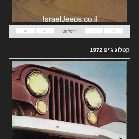
»
›
‹
«
1
של
20
קטלוג ג'יפ 1972