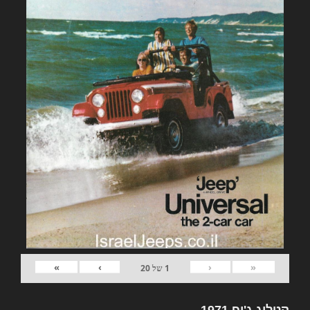
»
›
‹
«
1
של
20