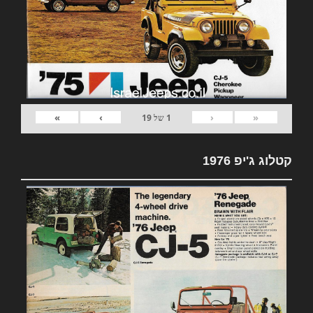
»
›
‹
«
1
של
19
קטלוג ג'יפ 1976