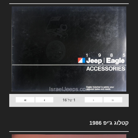
»
›
‹
«
1
של
16
קטלוג ג'יפ 1986