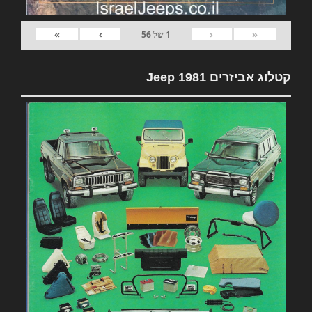
»
›
‹
«
1
של
56
קטלוג אביזרים 1981 Jeep