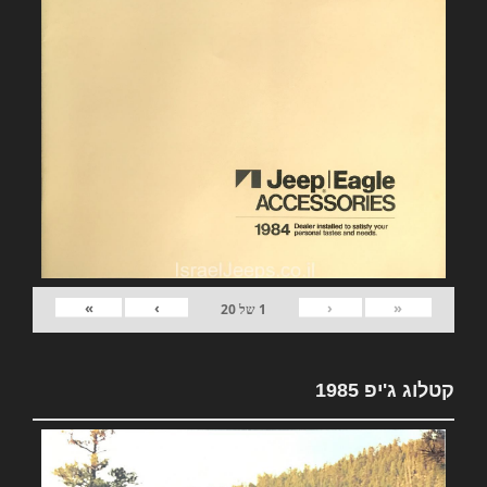
»
›
‹
«
1
של
20
קטלוג ג'יפ 1985