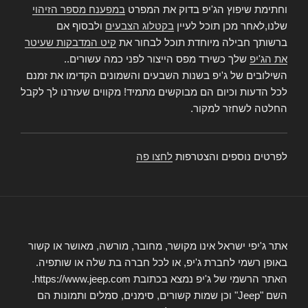
וחתימת שיפוץ הג'יפ בדוק את המפרט
במפענח מספר הזיהוי
שלנו,לאחר מכן תוכל לעיין
בקטלוג הצבעים
ולבסוף אם
ברשותך חבילה מיוחדת תוכל לבחור את
קיט המדבקות שעיטר
את הג'יפ
שלך כשירד מפס הייצור לפני כמה עשורים..
השילובים של ג'יפ בשנות השבעים והשמונים הקדימו את זמנם
לכל הדעות וכיום הם מבוקשים מתמיד! מקווים שעזרנו לך לקבל
החלטה לשחזר למקור.
לפרטים נוספים והצטרפות
לחצו פה
אתר ג'יפי ישראל אינו מקושר, מחובר, מורשה, מאושר או קשור
באופן רשמי לחברת ג'יפ, או לכל חברה בת שלה או שותפיה.
האתר הרשמי של ג'יפ נמצא בכתובת https://www.jeep.com.
השם "Jeep" וכן שמות קשורים, סימנים, סמלים ותמונות הם