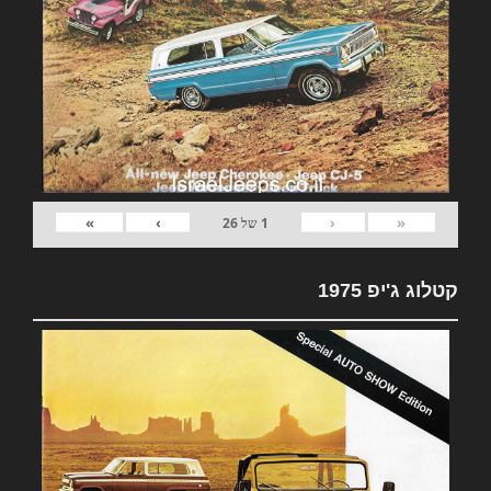
»
›
‹
«
1
של
26
קטלוג ג'יפ 1975