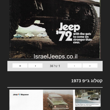
»
›
‹
«
1
של
36
קטלוג ג'יפ 1973