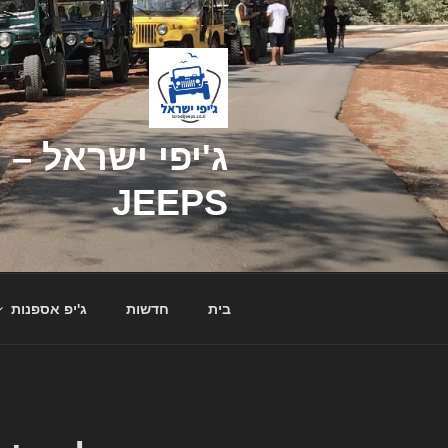
דילוג
לתוכן
JEEPS
בית
חדשות
ג'יפ אספנות