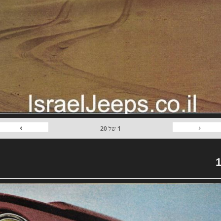
›
‹
1
של
20