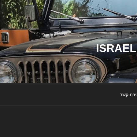
ג'יפי ישראל – הבית לג'יפאים ולמותג ג'יפ | ISRAEL
ירת קשר