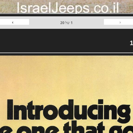
›
‹
1
של
20