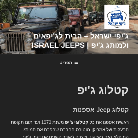
דילוג
לתוכן
ג'יפי ישראל – הבית לג'יפאים
ולמותג ג'יפ | ISRAEL JEEPS
תפריט
קטלוג ג'יפ
קטלוג Jeep אספנות
ראשית אספנו את כל
קטלוגי ג'יפ
משנת 1970 ועד תום תקופת
הבעלות של אמריקן-מוטורס החברה שהפכה את המותג
המופלא הזה לאייקוני וייצרה לאורך השנים את דגמי ג'יפי