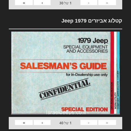
»
›
‹
«
1
של
30
קטלוג אביזרים 1979 Jeep
»
›
‹
«
1
של
40