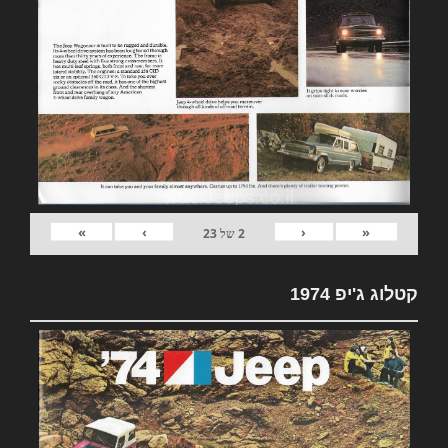
»
›
‹
«
2
של
23
קטלוג ג'יפ 1974