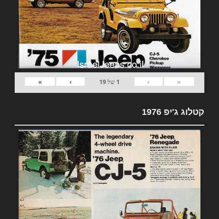
»
›
‹
«
1
של
19
קטלוג ג'יפ 1976