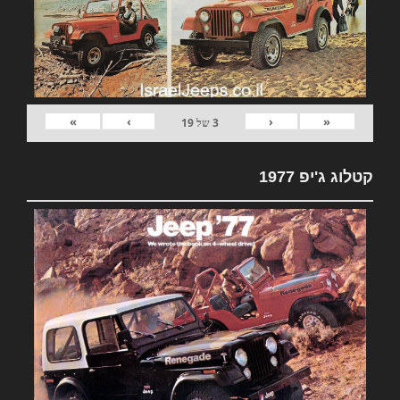
»
›
‹
«
3
של
19
קטלוג ג'יפ 1977