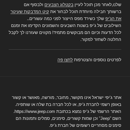
שלנו,לאחר מכן תוכל לעיין
בקטלוג הצבעים
ולבסוף אם
ברשותך חבילה מיוחדת תוכל לבחור את
קיט המדבקות שעיטר
את הג'יפ
שלך כשירד מפס הייצור לפני כמה עשורים..
השילובים של ג'יפ בשנות השבעים והשמונים הקדימו את זמנם
לכל הדעות וכיום הם מבוקשים מתמיד! מקווים שעזרנו לך לקבל
החלטה לשחזר למקור.
לפרטים נוספים והצטרפות
לחצו פה
אתר ג'יפי ישראל אינו מקושר, מחובר, מורשה, מאושר או קשור
באופן רשמי לחברת ג'יפ, או לכל חברה בת שלה או שותפיה.
האתר הרשמי של ג'יפ נמצא בכתובת https://www.jeep.com.
השם "Jeep" וכן שמות קשורים, סימנים, סמלים ותמונות הם
סימנים מסחריים רשומים של חברת ג'יפ.