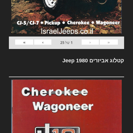
»
›
‹
«
1
של
25
קטלוג אביזרים Jeep 1980