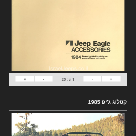
»
›
‹
«
1
של
20
קטלוג ג'יפ 1985