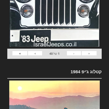
»
›
‹
«
1
של
40
קטלוג ג'יפ 1984