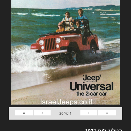
»
›
‹
«
1
של
20