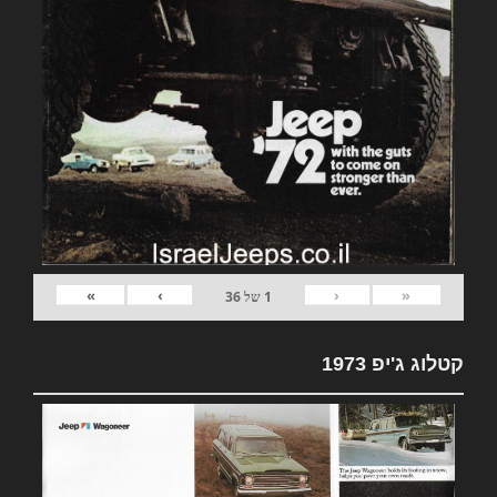
»
›
‹
«
1
של
36
קטלוג ג'יפ 1973