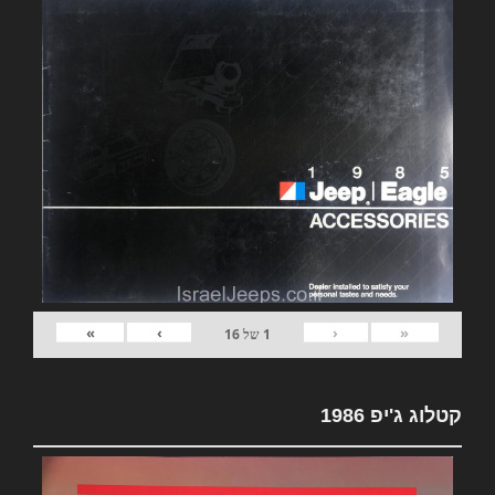
»
›
‹
«
1
של
16
קטלוג ג'יפ 1986