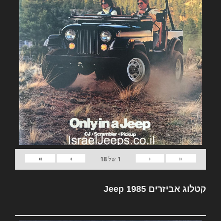
»
›
‹
«
1
של
18
קטלוג אביזרים Jeep 1985