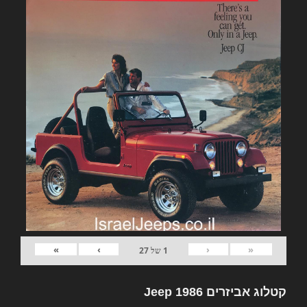
»
›
‹
«
1
של
27
קטלוג אביזרים Jeep 1986