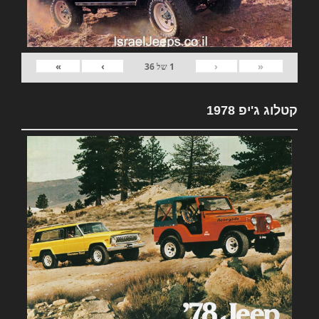
»
›
‹
«
1
של
36
קטלוג ג'יפ 1978