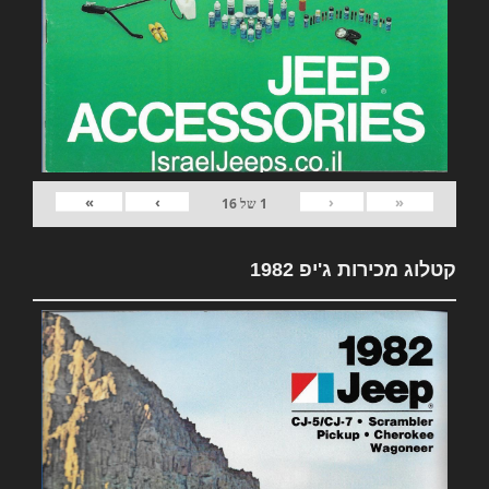
»
›
‹
«
1
של
16
קטלוג מכירות ג'יפ 1982