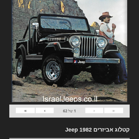
»
›
‹
«
1
של
62
קטלוג אביזרים 1982 Jeep