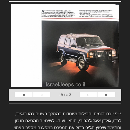
»
›
‹
«
2
של
19
ג'יפ ייצרו דגמים וחבילות מיוחדות במהלך השנים כמו רנגייד,
לרדו, גולדן-איגל ג'מבורי, הונצ'ו ועוד.. לשיחזור המראה הנכון
וחתימת שיפוץ הג'יפ בדוק את המפרט
במפענח מספר הזיהוי