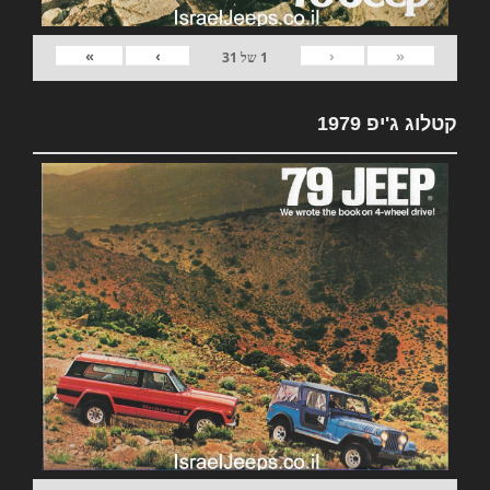
»
›
‹
«
1
של
31
קטלוג ג'יפ 1979