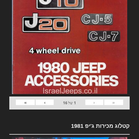
»
›
‹
«
1
של
16
קטלוג מכירות ג'יפ 1981