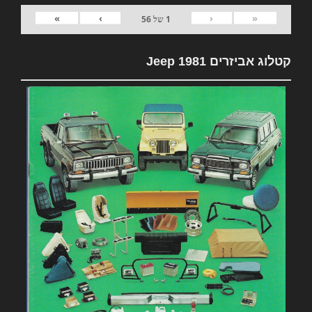
»
›
‹
«
1
של
56
קטלוג אביזרים 1981 Jeep