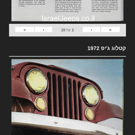
»
›
‹
«
2
של
20
קטלוג ג'יפ 1972