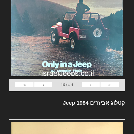
»
›
‹
«
1
של
16
קטלוג אביזרים Jeep 1984