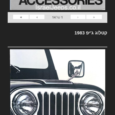
»
›
‹
«
1
של
14
קטלוג ג'יפ 1983