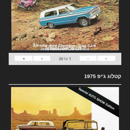
»
›
‹
«
1
של
26
קטלוג ג'יפ 1975