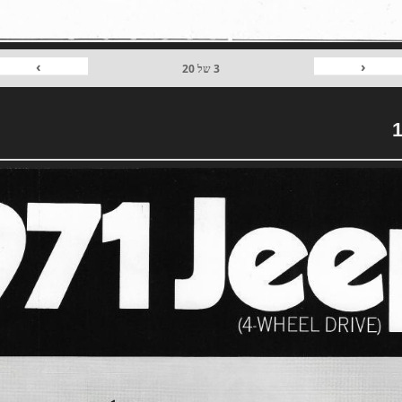
›
‹
3
של
20