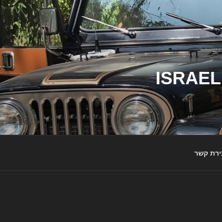
ג'יפי ישראל – הבית לג'יפאים ולמותג ג'יפ | ISRAEL
ירת קשר