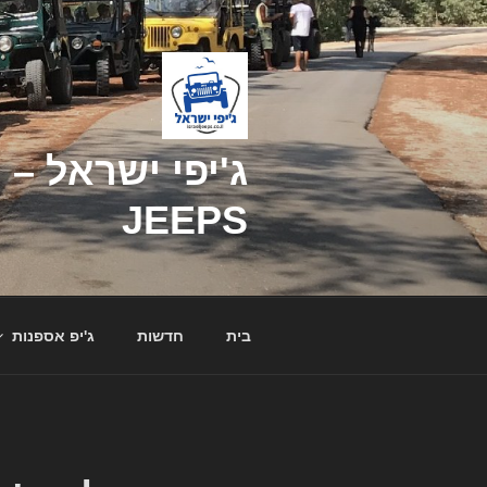
דילוג
לתוכן
JEEPS
בית
חדשות
ג'יפ אספנות