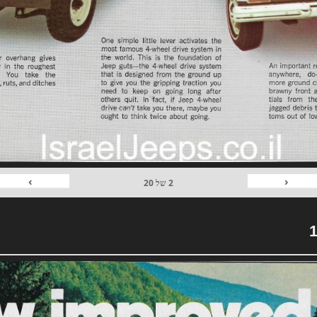
›
‹
2
של
20