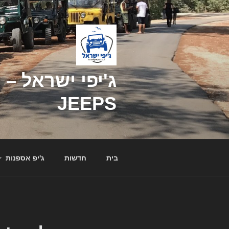
דילוג
לתוכן
JEEPS
בית
חדשות
ג'יפ אספנות