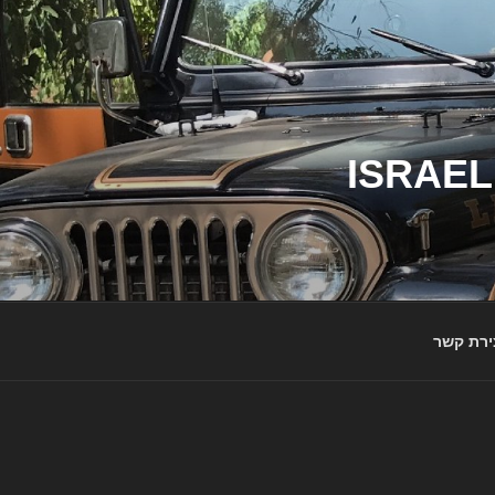
ג'יפי ישראל – הבית לג'יפאים ולמותג ג'יפ | ISRAEL
ירת קשר