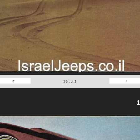
›
‹
1
של
20