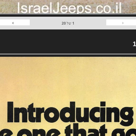
›
‹
1
של
20