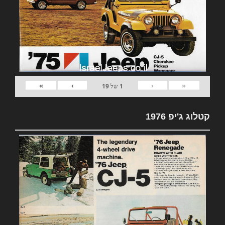
»
›
‹
«
1
של
19
קטלוג ג'יפ 1976