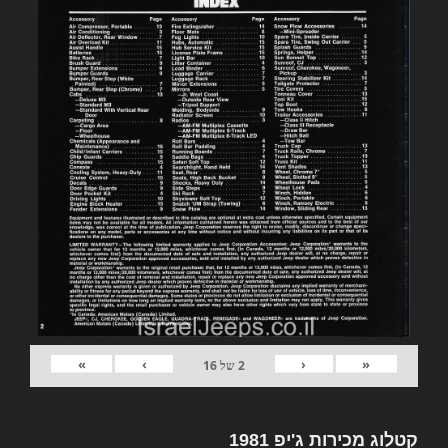
»
›
‹
«
2
של
16
קטלוג מכירות ג'יפ 1981