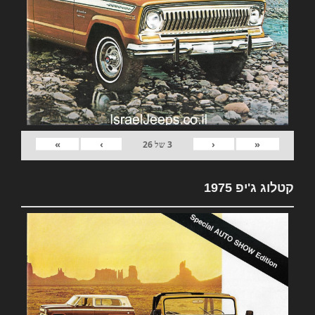
»
›
‹
«
3
של
26
קטלוג ג'יפ 1975