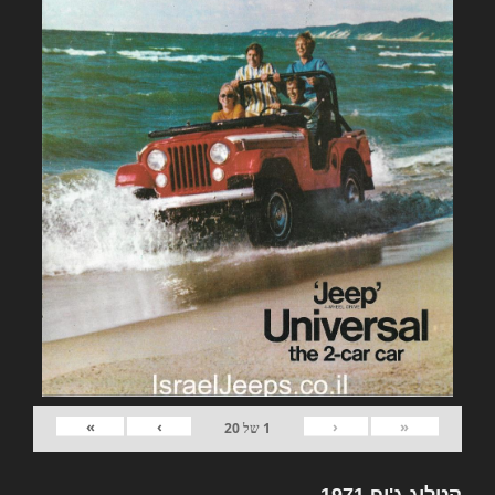
»
›
‹
«
1
של
20