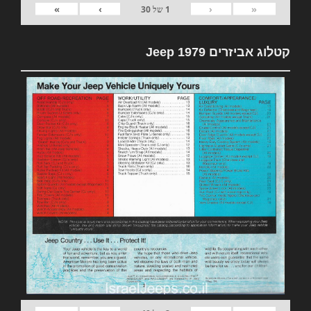
»
›
‹
«
1
של
30
קטלוג אביזרים 1979 Jeep