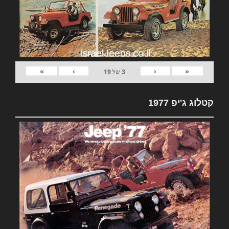
»
›
‹
«
3
של
19
קטלוג ג'יפ 1977