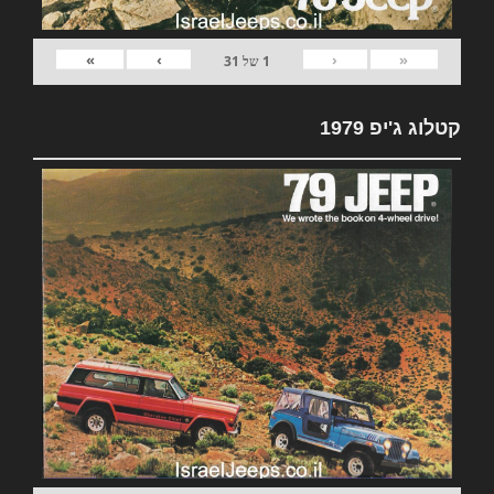
»
›
‹
«
1
של
31
קטלוג ג'יפ 1979