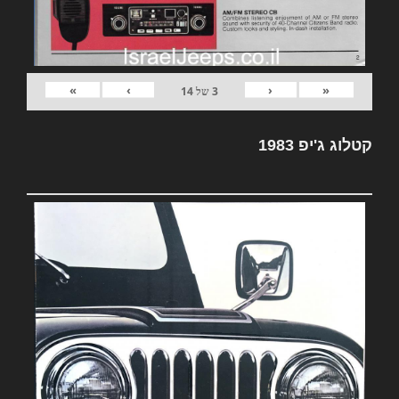
»
›
‹
«
3
של
14
קטלוג ג'יפ 1983