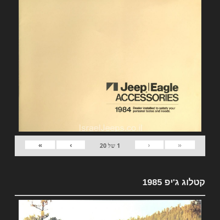
»
›
‹
«
1
של
20
קטלוג ג'יפ 1985