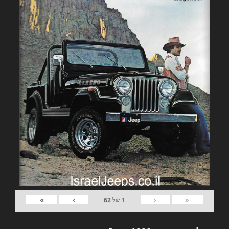
»
›
‹
«
1
של
62