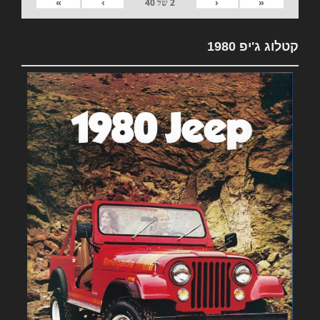
»
›
‹
«
2
של
40
קטלוג ג'יפ 1980