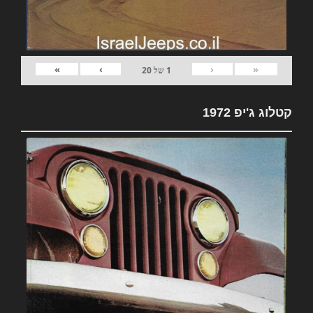
»
›
‹
«
1
של
20
קטלוג ג'יפ 1972