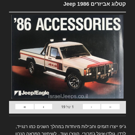
קטלוג אביזרים Jeep 1986
»
›
‹
«
1
של
19
ג'יפ ייצרו דגמים וחבילות מיוחדות במהלך השנים כמו רנגייד,
לרדו, גולדן-איגל ג'מבורי, הונצ'ו ועוד.. לשיחזור המראה הנכון