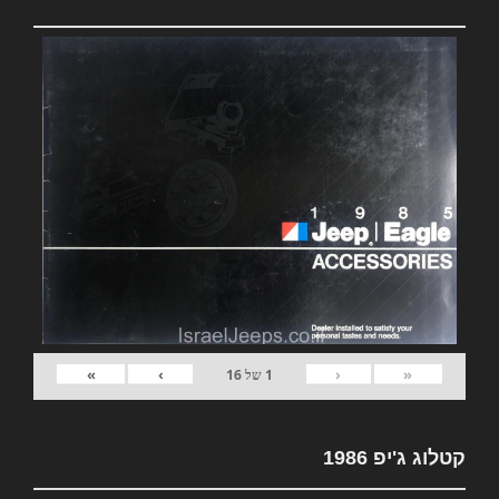
»
›
‹
«
1
של
16
קטלוג ג'יפ 1986