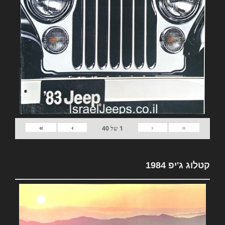
»
›
‹
«
1
של
40
קטלוג ג'יפ 1984