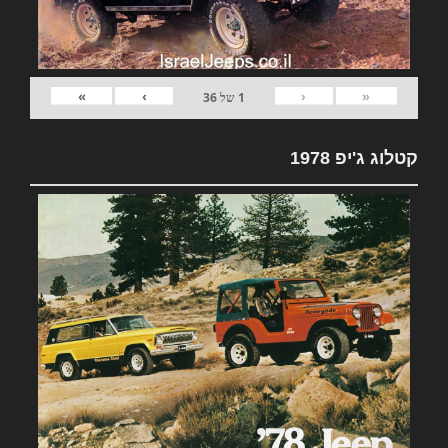
»
›
‹
«
1
של
36
קטלוג ג'יפ 1978