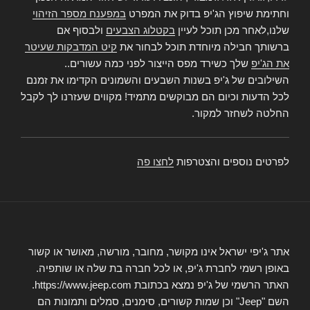
וחתימת שיפוץ הג'יפ בדוק את המפרט
במפענח מספר הזיהוי
שלנו,לאחר מכן תוכל לעיין
בקטלוג הצבעים
ולבסוף אם
ברשותך חבילה מיוחדת תוכל לבחור את
קיט המדבקות שעיטר
את הג'יפ
שלך כשירד מפס הייצור לפני כמה עשורים..
השילובים של ג'יפ בשנות השבעים והשמונים הקדימו את זמנם
לכל הדעות וכיום הם מבוקשים מתמיד! מקווים שעזרנו לך לקבל
החלטה לשחזר למקור.
לפרטים נוספים והצטרפות
לחצו פה
אתר ג'יפי ישראל אינו מקושר, מחובר, מורשה, מאושר או קשור
באופן רשמי לחברת ג'יפ, או לכל חברה בת שלה או שותפיה.
האתר הרשמי של ג'יפ נמצא בכתובת https://www.jeep.com.
השם "Jeep" וכן שמות קשורים, סימנים, סמלים ותמונות הם