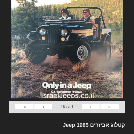
»
›
‹
«
1
של
18
קטלוג אביזרים Jeep 1985