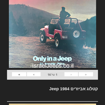
»
›
‹
«
1
של
16
קטלוג אביזרים Jeep 1984