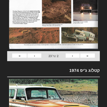
»
›
‹
«
2
של
23
קטלוג ג'יפ 1974