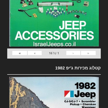
»
›
‹
«
1
של
16
קטלוג מכירות ג'יפ 1982