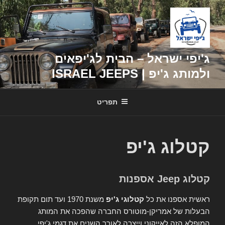
דילוג
לתוכן
ג'יפי ישראל – הבית לג'יפאים
ולמותג ג'יפ | ISRAEL JEEPS
תפריט
קטלוג ג'יפ
קטלוג Jeep אספנות
ראשית אספנו את כל
קטלוגי ג'יפ
משנת 1970 ועד תום תקופת
הבעלות של אמריקן-מוטורס החברה שהפכה את המותג
המופלא הזה לאייקוני וייצרה לאורך השנים את דגמי ג'יפי