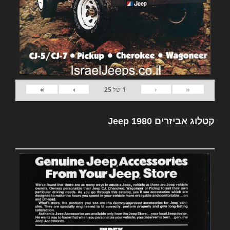
»
›
‹
«
1
של
25
קטלוג אביזרים Jeep 1980