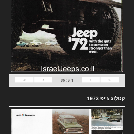
»
›
‹
«
1
של
36
קטלוג ג'יפ 1973