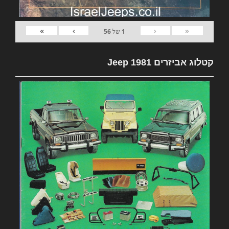
»
›
‹
«
1
של
56
קטלוג אביזרים 1981 Jeep