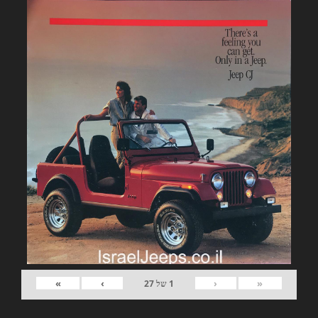
»
›
‹
«
1
של
27