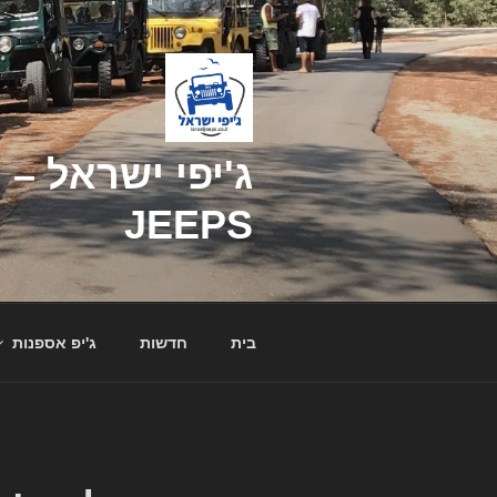
דילוג
לתוכן
JEEPS
בית
חדשות
ג'יפ אספנות