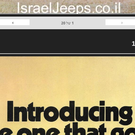
›
‹
1
של
20