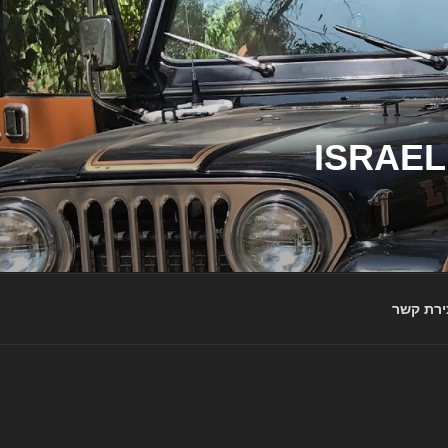
ג'יפי ישראל – הבית לג'יפאים ולמותג ג'יפ | ISRAEL
ירת קשר