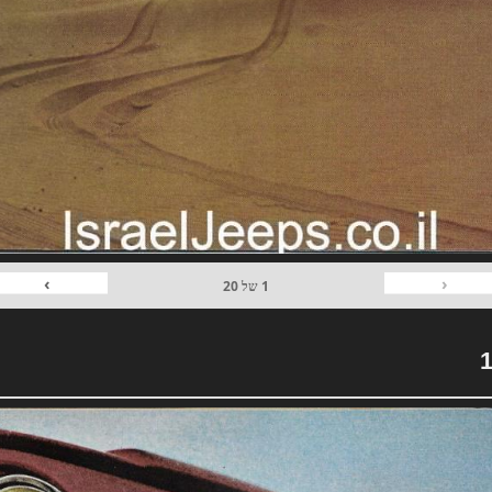
›
‹
1
של
20