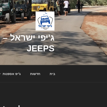
דילוג
לתוכן
JEEPS
בית
חדשות
ג'יפ אספנות