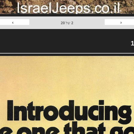
›
‹
2
של
20