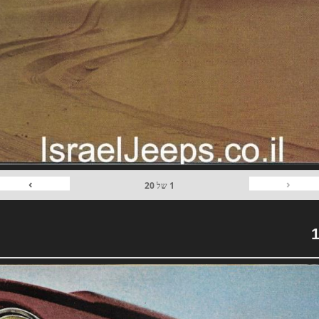
›
‹
1
של
20