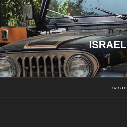
ג'יפי ישראל – הבית לג'יפאים ולמותג ג'יפ | ISRAEL
ירת קשר