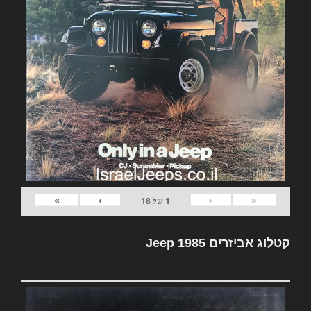
»
›
‹
«
1
של
18
קטלוג אביזרים Jeep 1985