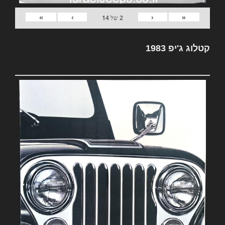
»
›
‹
«
2
של
14
קטלוג ג'יפ 1983