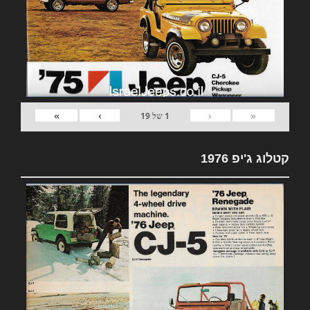
»
›
‹
«
1
של
19
קטלוג ג'יפ 1976