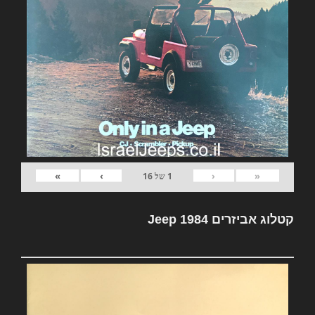
»
›
‹
«
1
של
16
קטלוג אביזרים Jeep 1984