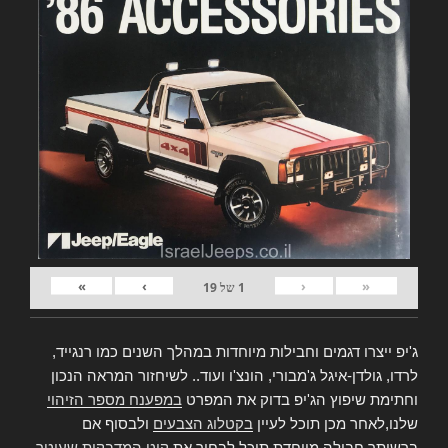
»
›
‹
«
1
של
19
ג'יפ ייצרו דגמים וחבילות מיוחדות במהלך השנים כמו רנגייד,
לרדו, גולדן-איגל ג'מבורי, הונצ'ו ועוד.. לשיחזור המראה הנכון
וחתימת שיפוץ הג'יפ בדוק את המפרט
במפענח מספר הזיהוי
שלנו,לאחר מכן תוכל לעיין
בקטלוג הצבעים
ולבסוף אם
ברשותך חבילה מיוחדת תוכל לבחור את
קיט המדבקות שעיטר