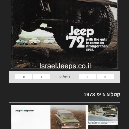
»
›
‹
«
1
של
36
קטלוג ג'יפ 1973