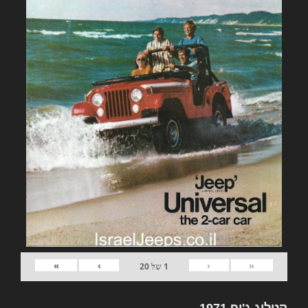
»
›
‹
«
1
של
20