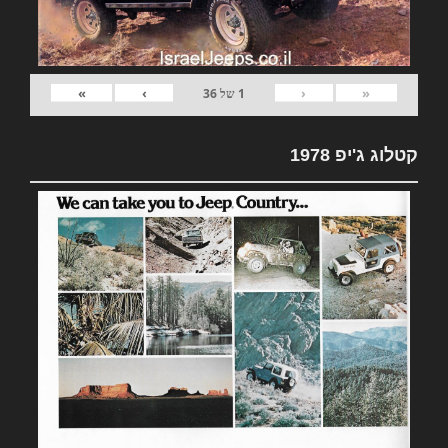
»
›
‹
«
1
של
36
קטלוג ג'יפ 1978