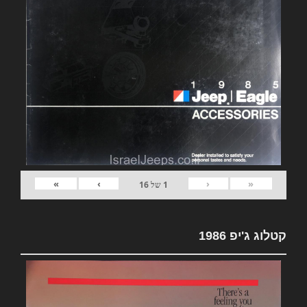
»
›
‹
«
1
של
16
קטלוג ג'יפ 1986