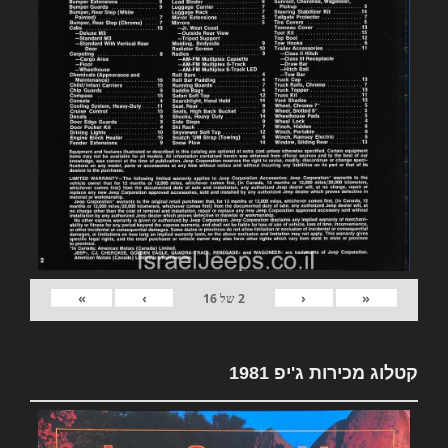
»
›
‹
«
2
של
16
קטלוג מכירות ג'יפ 1981