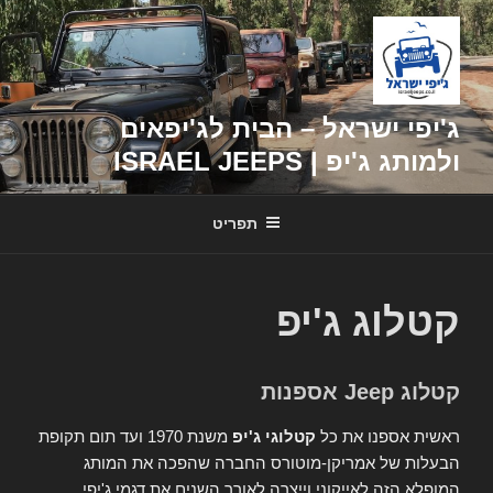
דילוג
לתוכן
ג'יפי ישראל – הבית לג'יפאים
ולמותג ג'יפ | ISRAEL JEEPS
תפריט
קטלוג ג'יפ
קטלוג Jeep אספנות
ראשית אספנו את כל
קטלוגי ג'יפ
משנת 1970 ועד תום תקופת
הבעלות של אמריקן-מוטורס החברה שהפכה את המותג
המופלא הזה לאייקוני וייצרה לאורך השנים את דגמי ג'יפי