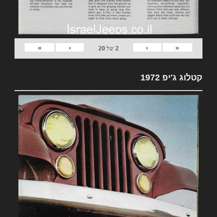
»
›
‹
«
2
של
20
קטלוג ג'יפ 1972