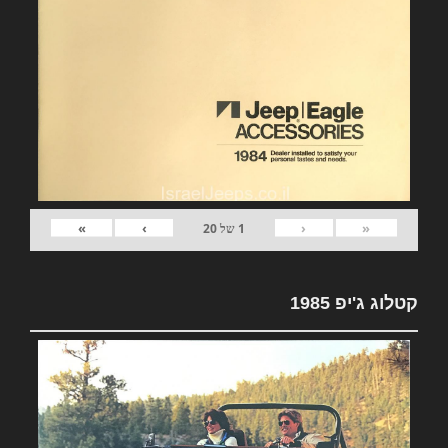
»
›
‹
«
1
של
20
קטלוג ג'יפ 1985