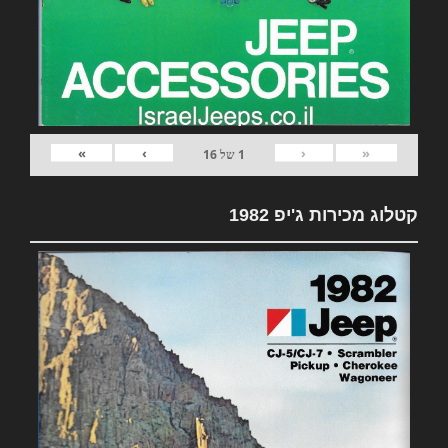
»
›
‹
«
1
של
16
קטלוג מכירות ג'יפ 1982