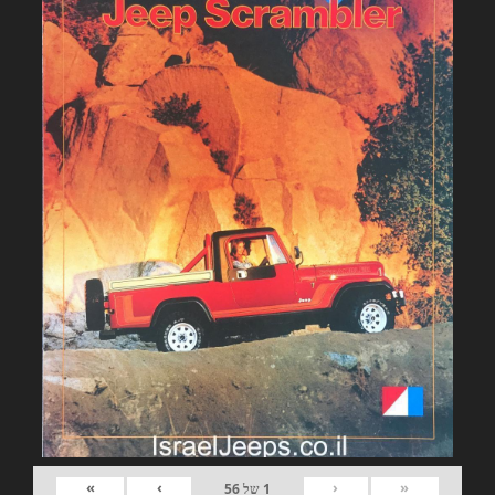
»
›
‹
«
1
של
56