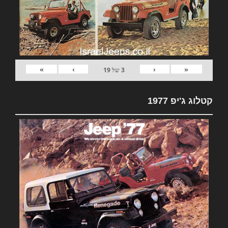
»
›
‹
«
3
של
19
קטלוג ג'יפ 1977