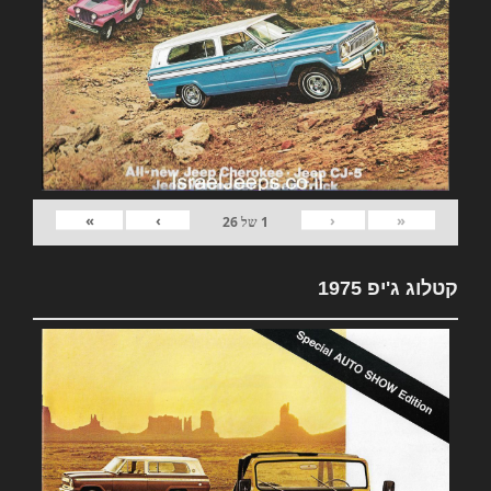
»
›
‹
«
1
של
26
קטלוג ג'יפ 1975