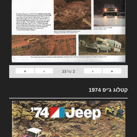
»
›
‹
«
2
של
23
קטלוג ג'יפ 1974