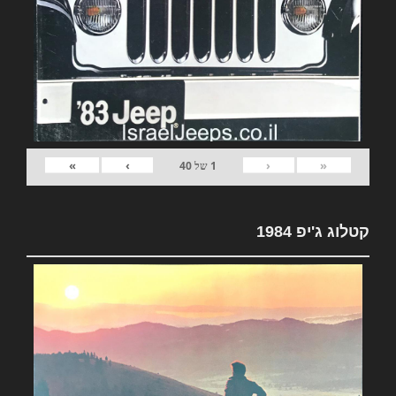
»
›
‹
«
1
של
40
קטלוג ג'יפ 1984