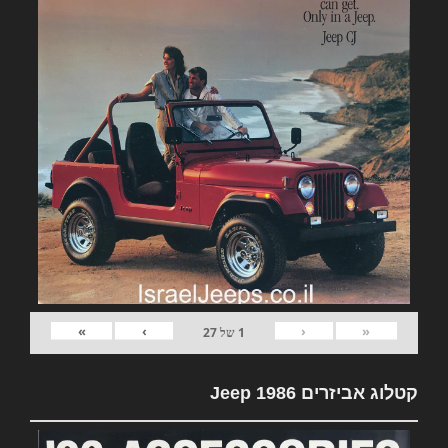
»
›
‹
«
1
של
27
קטלוג אביזרים Jeep 1986