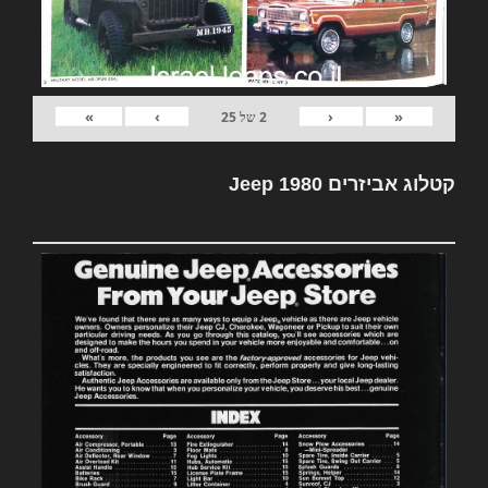
»
›
‹
«
2
של
25
קטלוג אביזרים Jeep 1980