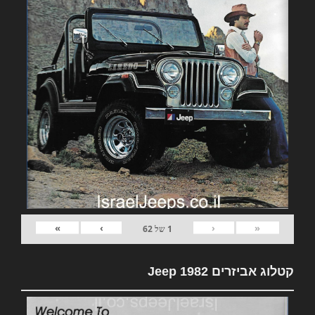
»
›
‹
«
1
של
62
קטלוג אביזרים 1982 Jeep