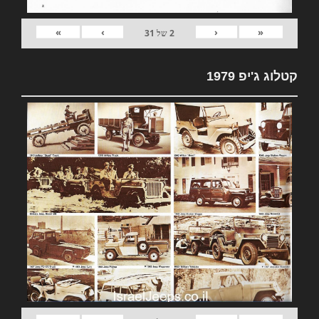
»
›
‹
«
2
של
31
קטלוג ג'יפ 1979