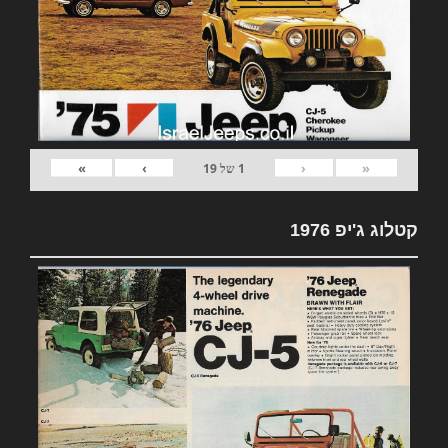
»
›
‹
«
1
של
19
קטלוג ג'יפ 1976