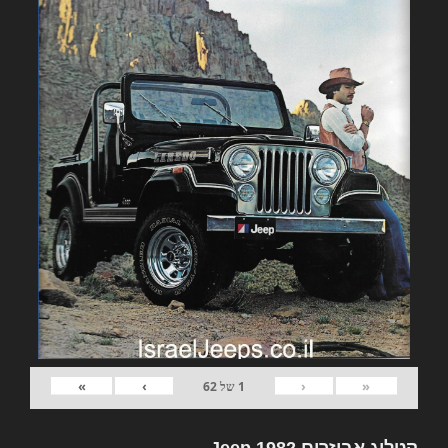
»
›
‹
«
1
של
62
קטלוג אביזרים 1982 Jeep