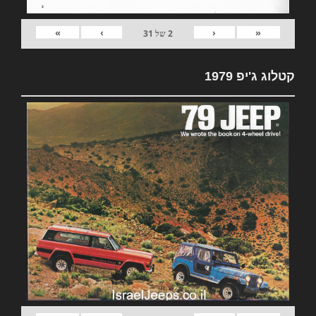
»
›
‹
«
2
של
31
קטלוג ג'יפ 1979