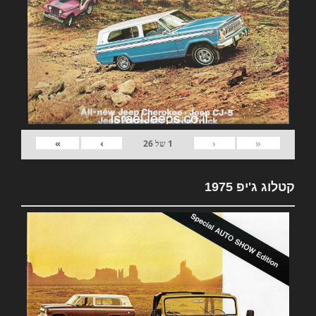
»
›
‹
«
1
של
26
קטלוג ג'יפ 1975