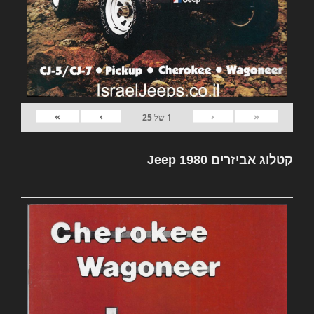
»
›
‹
«
1
של
25
קטלוג אביזרים Jeep 1980