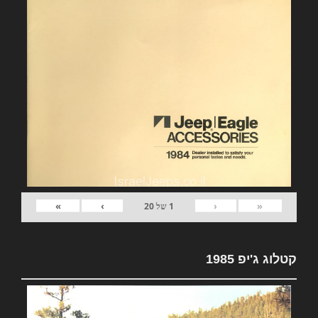
»
›
‹
«
1
של
20
קטלוג ג'יפ 1985