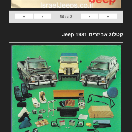
»
›
‹
«
2
של
56
קטלוג אביזרים 1981 Jeep