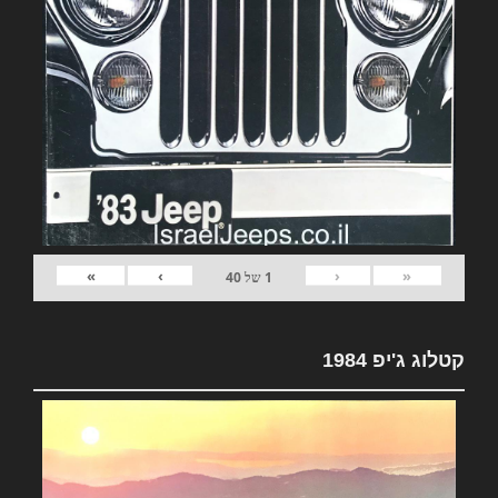
»
›
‹
«
1
של
40
קטלוג ג'יפ 1984