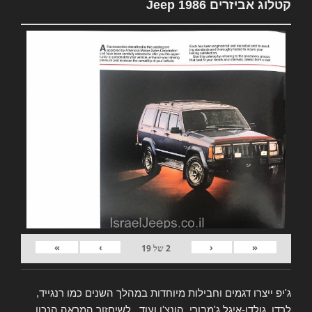
קטלוג אביזרים Jeep 1986
»
›
‹
«
2
של
19
ג'יפ ייצרו דגמים וחבילות מיוחדות במהלך השנים כמו רנגייד,
לרדו, גולדן-איגל ג'מבורי, הונצ'ו ועוד.. לשיחזור המראה הנכון