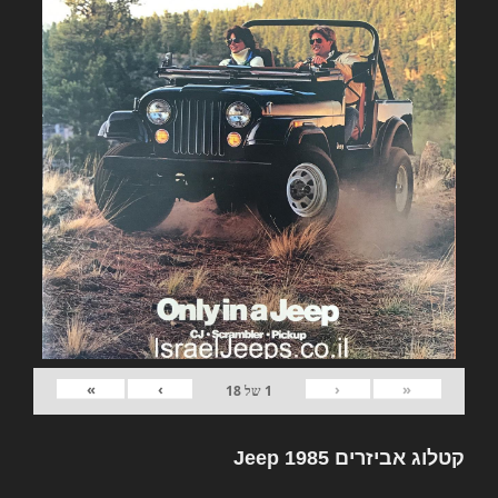
»
›
‹
«
1
של
18
קטלוג אביזרים Jeep 1985