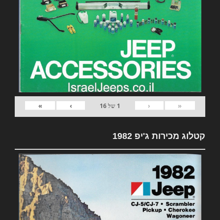
»
›
‹
«
1
של
16
קטלוג מכירות ג'יפ 1982