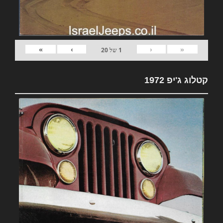
»
›
‹
«
1
של
20
קטלוג ג'יפ 1972