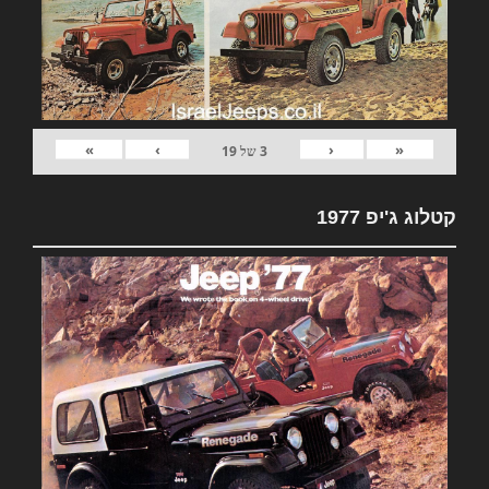
»
›
‹
«
3
של
19
קטלוג ג'יפ 1977