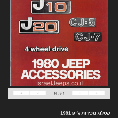
»
›
‹
«
1
של
16
קטלוג מכירות ג'יפ 1981