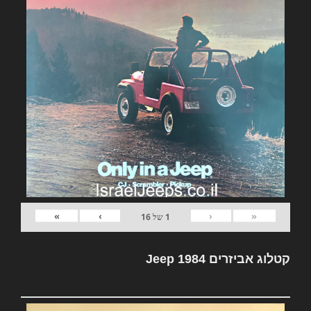
»
›
‹
«
1
של
16
קטלוג אביזרים Jeep 1984