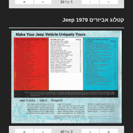
»
›
‹
«
1
של
30
קטלוג אביזרים 1979 Jeep
»
›
‹
«
2
של
40