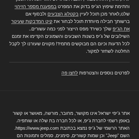
וחתימת שיפוץ הג'יפ בדוק את המפרט
במפענח מספר הזיהוי
שלנו,לאחר מכן תוכל לעיין
בקטלוג הצבעים
ולבסוף אם
ברשותך חבילה מיוחדת תוכל לבחור את
קיט המדבקות שעיטר
את הג'יפ
שלך כשירד מפס הייצור לפני כמה עשורים..
השילובים של ג'יפ בשנות השבעים והשמונים הקדימו את זמנם
לכל הדעות וכיום הם מבוקשים מתמיד! מקווים שעזרנו לך לקבל
החלטה לשחזר למקור.
לפרטים נוספים והצטרפות
לחצו פה
אתר ג'יפי ישראל אינו מקושר, מחובר, מורשה, מאושר או קשור
באופן רשמי לחברת ג'יפ, או לכל חברה בת שלה או שותפיה.
האתר הרשמי של ג'יפ נמצא בכתובת https://www.jeep.com.
השם "Jeep" וכן שמות קשורים, סימנים, סמלים ותמונות הם