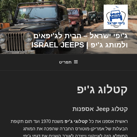
דילוג
לתוכן
ג'יפי ישראל – הבית לג'יפאים
ולמותג ג'יפ | ISRAEL JEEPS
תפריט
קטלוג ג'יפ
קטלוג Jeep אספנות
ראשית אספנו את כל
קטלוגי ג'יפ
משנת 1970 ועד תום תקופת
הבעלות של אמריקן-מוטורס החברה שהפכה את המותג
המופלא הזה לאייקוני וייצרה לאורך השנים את דגמי ג'יפי