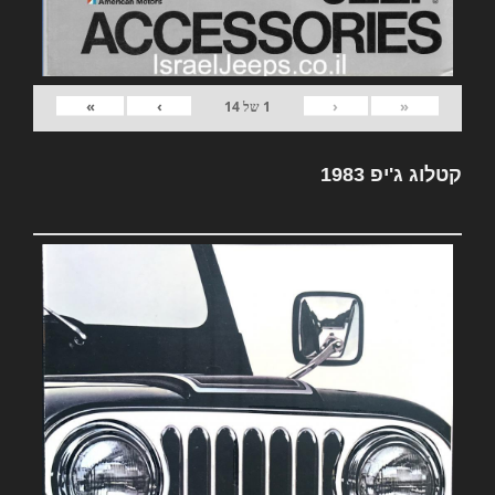
»
›
‹
«
1
של
14
קטלוג ג'יפ 1983