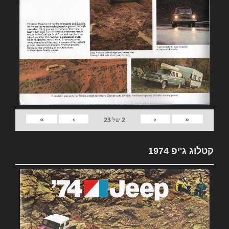
»
›
‹
«
2
של
23
קטלוג ג'יפ 1974