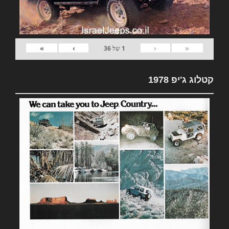
»
›
‹
«
1
של
36
קטלוג ג'יפ 1978