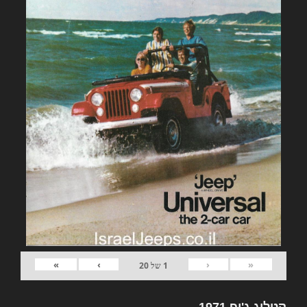
»
›
‹
«
1
של
20