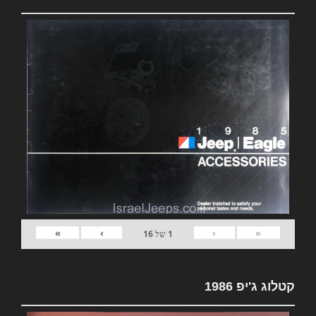
»
›
‹
«
1
של
16
קטלוג ג'יפ 1986