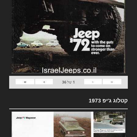
»
›
‹
«
1
של
36
קטלוג ג'יפ 1973