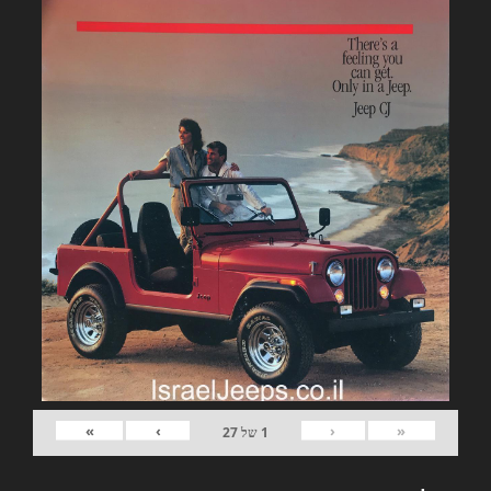
»
›
‹
«
1
של
27