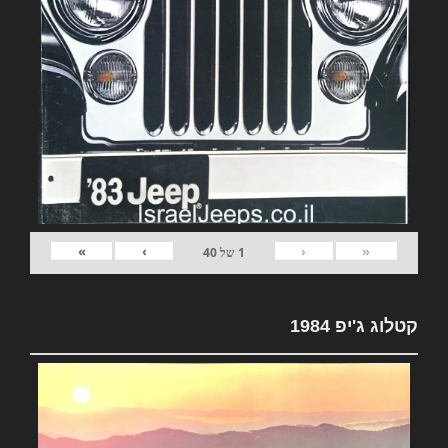
»
›
‹
«
1
של
40
קטלוג ג'יפ 1984