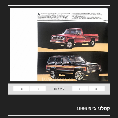
»
›
‹
«
2
של
16
קטלוג ג'יפ 1986