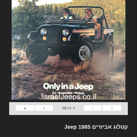
»
›
‹
«
1
של
18
קטלוג אביזרים Jeep 1985