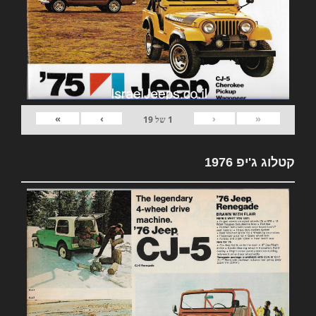
»
›
‹
«
1
של
19
קטלוג ג'יפ 1976