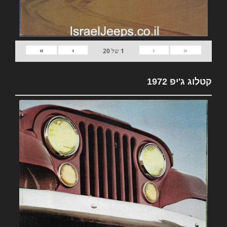
»
›
‹
«
1
של
20
קטלוג ג'יפ 1972