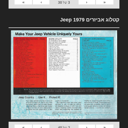
»
›
‹
«
3
של
30
קטלוג אביזרים 1979 Jeep
»
›
‹
«
2
של
40