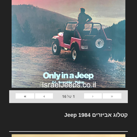
»
›
‹
«
1
של
16
קטלוג אביזרים Jeep 1984