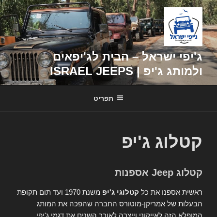
דילוג
לתוכן
ג'יפי ישראל – הבית לג'יפאים
ולמותג ג'יפ | ISRAEL JEEPS
תפריט
קטלוג ג'יפ
קטלוג Jeep אספנות
ראשית אספנו את כל
קטלוגי ג'יפ
משנת 1970 ועד תום תקופת
הבעלות של אמריקן-מוטורס החברה שהפכה את המותג
המופלא הזה לאייקוני וייצרה לאורך השנים את דגמי ג'יפי