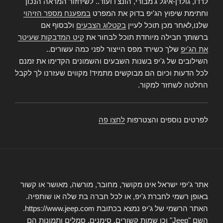
לרדו, גולדן-איגל ג'מבורי, הונצ'ו ועוד.. לשיחזור המראה הנכון
וחתימת שיפוץ הג'יפ בדוק את המפרט
במפענח מספר הזיהוי
שלנו,לאחר מכן תוכל לעיין
בקטלוג הצבעים
ולבסוף אם
ברשותך חבילה מיוחדת תוכל לבחור את
קיט המדבקות שעיטר
את הג'יפ
שלך כשירד מפס הייצור לפני כמה עשורים..
השילובים של ג'יפ בשנות השבעים והשמונים הקדימו את זמנם
לכל הדעות וכיום הם מבוקשים מתמיד! מקווים שעזרנו לך לקבל
החלטה לשחזר למקור.
לפרטים נוספים והצטרפות
לחצו פה
אתר ג'יפי ישראל אינו מקושר, מחובר, מורשה, מאושר או קשור
באופן רשמי לחברת ג'יפ, או לכל חברה בת שלה או שותפיה.
האתר הרשמי של ג'יפ נמצא בכתובת https://www.jeep.com.
השם "Jeep" וכן שמות קשורים, סימנים, סמלים ותמונות הם