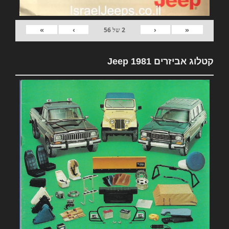
»
›
‹
«
2
של
56
קטלוג אביזרים 1981 Jeep