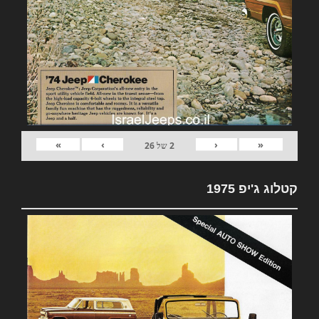
»
›
‹
«
2
של
26
קטלוג ג'יפ 1975