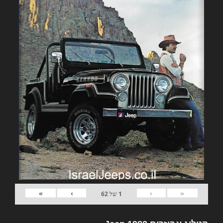
»
›
‹
«
1
של
62