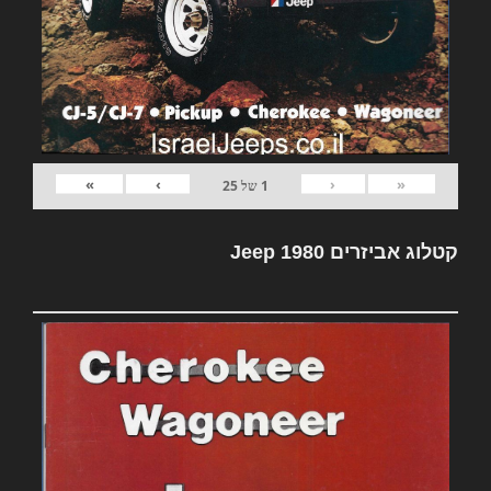
»
›
‹
«
1
של
25
קטלוג אביזרים Jeep 1980