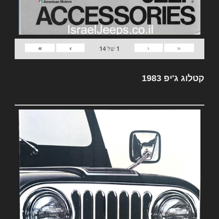
»
›
‹
«
1
של
14
קטלוג ג'יפ 1983