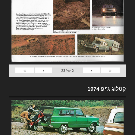
»
›
‹
«
2
של
23
קטלוג ג'יפ 1974