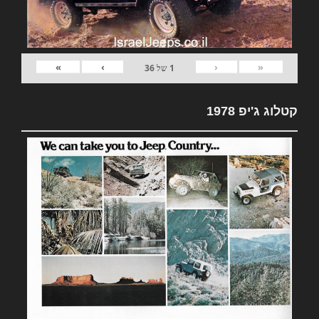
»
›
‹
«
1
של
36
קטלוג ג'יפ 1978