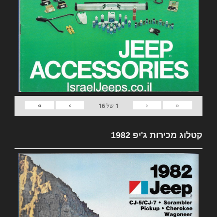
»
›
‹
«
1
של
16
קטלוג מכירות ג'יפ 1982