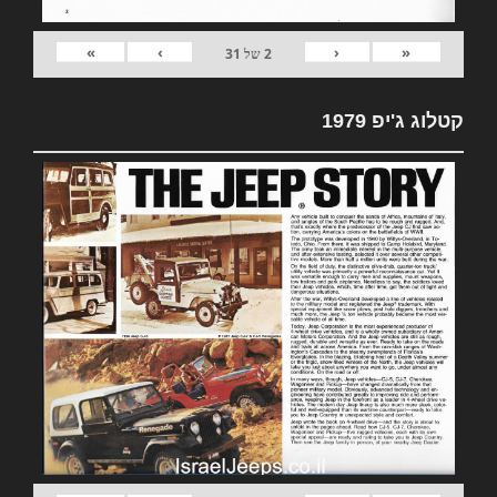
»
›
‹
«
2
של
31
קטלוג ג'יפ 1979