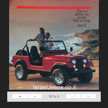
»
›
‹
«
1
של
27