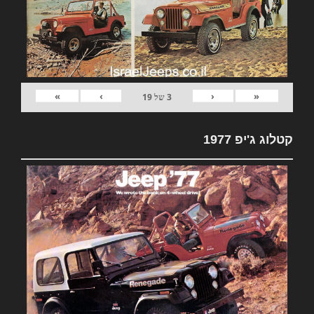
»
›
‹
«
3
של
19
קטלוג ג'יפ 1977