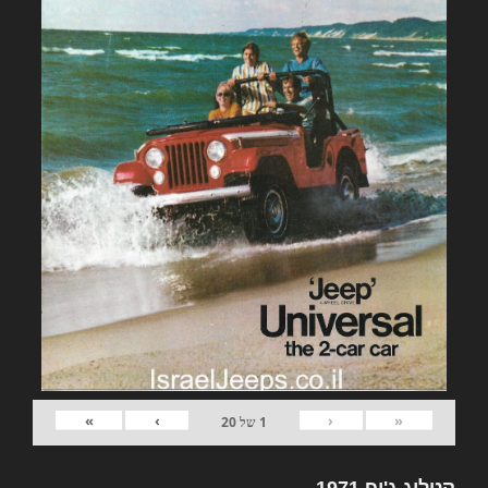
»
›
‹
«
1
של
20