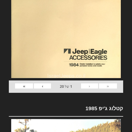
»
›
‹
«
1
של
20
קטלוג ג'יפ 1985