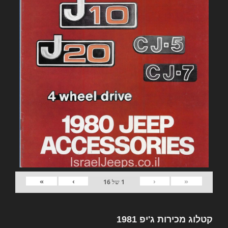
»
›
‹
«
1
של
16
קטלוג מכירות ג'יפ 1981