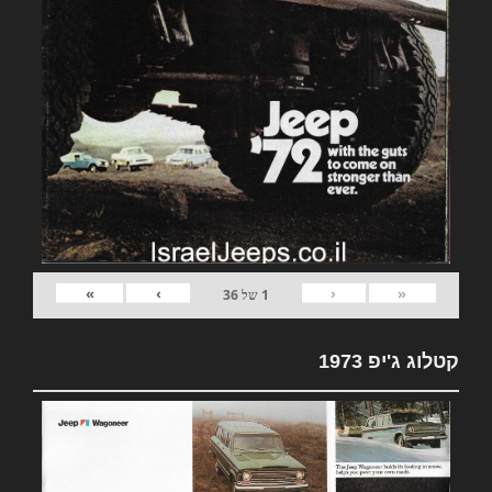
»
›
‹
«
1
של
36
קטלוג ג'יפ 1973